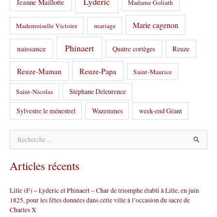
Lyderic
Jeanne Maillotte
Madame Goliath
Marie cagenon
Mademoiselle Victoire
mariage
Phinaert
naissance
Quatre cortèges
Reuze
Reuze-Papa
Reuze-Maman
Saint-Maurice
Stéphane Deleurence
Saint-Nicolas
Sylvestre le ménestrel
Wazemmes
week-end Géant
R
e
c
Articles récents
h
e
r
Lille (F) – Lyderic et Phinaert – Char de triomphe établi à Lille, en juin
c
1825, pour les fêtes données dans cette ville à l’occasion du sacre de
h
Charles X
e