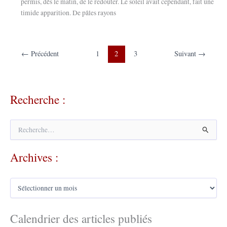
permis, dès le matin, de le redouter. Le soleil avait cependant, fait une
timide apparition. De pâles rayons
←
Précédent
1
2
3
Suivant
→
Recherche :
R
e
c
Archives :
h
e
r
A
c
r
h
c
e
h
Calendrier des articles publiés
r
i