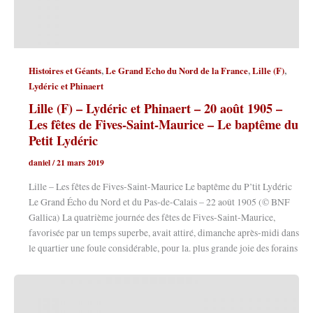
,
,
,
Histoires et Géants
Le Grand Echo du Nord de la France
Lille (F)
Lydéric et Phinaert
Lille (F) – Lydéric et Phinaert – 20 août 1905 –
Les fêtes de Fives-Saint-Maurice – Le baptême du
Petit Lydéric
daniel
/
21 mars 2019
Lille – Les fêtes de Fives-Saint-Maurice Le baptême du P’tit Lydéric
Le Grand Écho du Nord et du Pas-de-Calais – 22 août 1905 (© BNF
Gallica) La quatrième journée des fêtes de Fives-Saint-Maurice,
favorisée par un temps superbe, avait attiré, dimanche après-midi dans
le quartier une foule considérable, pour la. plus grande joie des forains