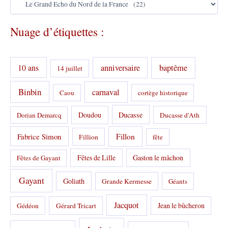
a
t
Nuage d’étiquettes :
é
g
o
r
10 ans
anniversaire
baptême
14 juillet
i
e
s
Binbin
carnaval
Caou
cortège historique
:
Doudou
Ducasse
Dorian Demarcq
Ducasse d'Ath
Fabrice Simon
Fillon
Fillion
fête
Fêtes de Lille
Gaston le mâchon
Fêtes de Gayant
Gayant
Goliath
Grande Kermesse
Géants
Jacquot
Jean le bûcheron
Gédéon
Gérard Tricart