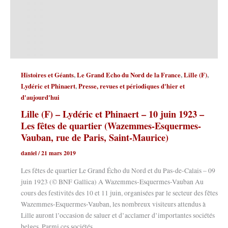
,
,
,
Histoires et Géants
Le Grand Echo du Nord de la France
Lille (F)
,
Lydéric et Phinaert
Presse, revues et périodiques d'hier et
d'aujourd'hui
Lille (F) – Lydéric et Phinaert – 10 juin 1923 –
Les fêtes de quartier (Wazemmes-Esquermes-
Vauban, rue de Paris, Saint-Maurice)
daniel
/
21 mars 2019
Les fêtes de quartier Le Grand Écho du Nord et du Pas-de-Calais – 09
juin 1923 (© BNF Gallica) A Wazemmes-Esquermes-Vauban Au
cours des festivités des 10 et 11 juin, organisées par le secteur des fêtes
Wazemmes-Esquermes-Vauban, les nombreux visiteurs attendus à
Lille auront l’occasion de saluer et d’acclamer d’importantes sociétés
belges. Parmi ces sociétés,