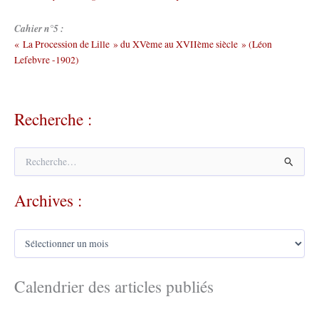
Cahier n°5 :
« La Procession de Lille » du XVème au XVIIème siècle » (Léon
Lefebvre -1902)
Recherche :
R
e
c
Archives :
h
e
r
A
c
r
h
c
e
h
Calendrier des articles publiés
r
i
v
: