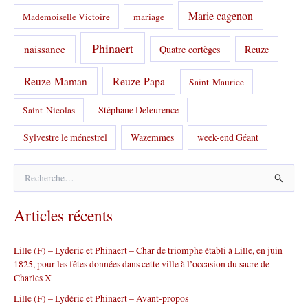
Marie cagenon
Mademoiselle Victoire
mariage
Phinaert
naissance
Quatre cortèges
Reuze
Reuze-Papa
Reuze-Maman
Saint-Maurice
Stéphane Deleurence
Saint-Nicolas
Sylvestre le ménestrel
Wazemmes
week-end Géant
R
e
c
Articles récents
h
e
r
Lille (F) – Lyderic et Phinaert – Char de triomphe établi à Lille, en juin
c
1825, pour les fêtes données dans cette ville à l’occasion du sacre de
h
Charles X
e
r
Lille (F) – Lydéric et Phinaert – Avant-propos