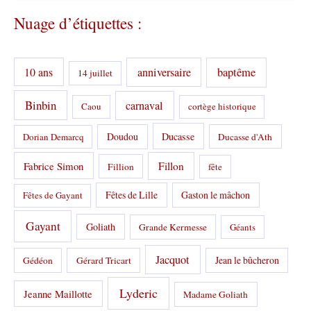
t
Nuage d’étiquettes :
é
g
o
r
10 ans
anniversaire
baptême
14 juillet
i
e
s
Binbin
carnaval
Caou
cortège historique
:
Doudou
Ducasse
Dorian Demarcq
Ducasse d'Ath
Fabrice Simon
Fillon
Fillion
fête
Fêtes de Lille
Gaston le mâchon
Fêtes de Gayant
Gayant
Goliath
Grande Kermesse
Géants
Jacquot
Jean le bûcheron
Gédéon
Gérard Tricart
Lyderic
Jeanne Maillotte
Madame Goliath