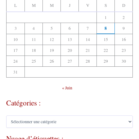
:
L
M
M
J
V
S
D
1
2
8
3
4
5
6
7
9
10
11
12
13
14
15
16
17
18
19
20
21
22
23
24
25
26
27
28
29
30
31
« Juin
Catégories :
C
a
t
Nuage d’étiquettes :
é