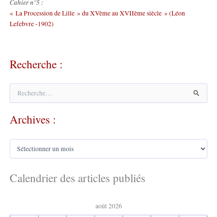
Cahier n°5 :
« La Procession de Lille » du XVème au XVIIème siècle » (Léon
Lefebvre -1902)
Recherche :
R
e
c
Archives :
h
e
r
A
c
r
h
c
e
h
Calendrier des articles publiés
r
i
v
:
e
août 2026
s