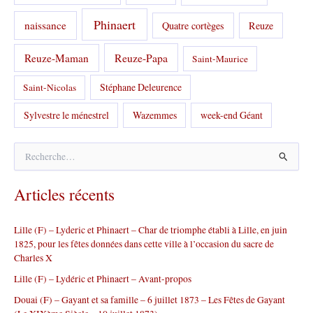
Phinaert
naissance
Quatre cortèges
Reuze
Reuze-Papa
Reuze-Maman
Saint-Maurice
Stéphane Deleurence
Saint-Nicolas
Sylvestre le ménestrel
Wazemmes
week-end Géant
R
e
c
Articles récents
h
e
r
Lille (F) – Lyderic et Phinaert – Char de triomphe établi à Lille, en juin
c
1825, pour les fêtes données dans cette ville à l’occasion du sacre de
h
Charles X
e
r
Lille (F) – Lydéric et Phinaert – Avant-propos
Douai (F) – Gayant et sa famille – 6 juillet 1873 – Les Fêtes de Gayant
: