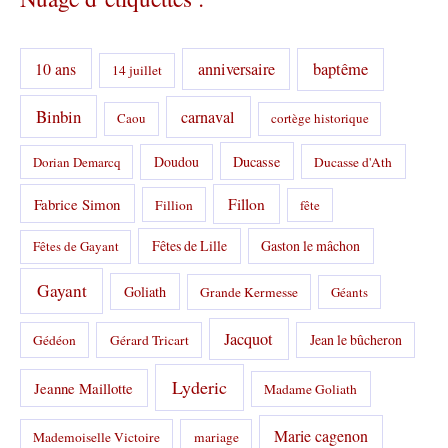
g
o
r
10 ans
anniversaire
baptême
14 juillet
i
e
s
Binbin
carnaval
Caou
cortège historique
:
Doudou
Ducasse
Dorian Demarcq
Ducasse d'Ath
Fabrice Simon
Fillon
Fillion
fête
Fêtes de Lille
Gaston le mâchon
Fêtes de Gayant
Gayant
Goliath
Grande Kermesse
Géants
Jacquot
Jean le bûcheron
Gédéon
Gérard Tricart
Lyderic
Jeanne Maillotte
Madame Goliath
Marie cagenon
Mademoiselle Victoire
mariage