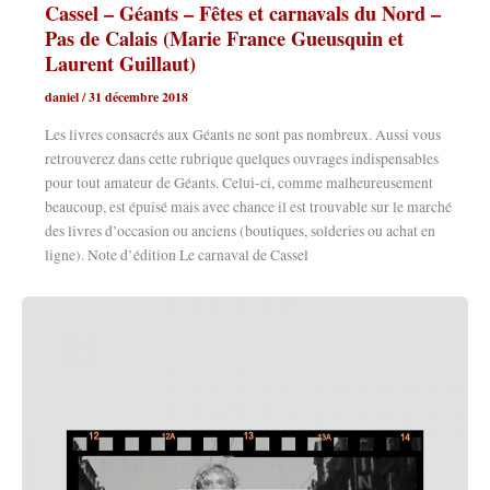
Cassel – Géants – Fêtes et carnavals du Nord –
Pas de Calais (Marie France Gueusquin et
Laurent Guillaut)
daniel
/
31 décembre 2018
Les livres consacrés aux Géants ne sont pas nombreux. Aussi vous
retrouverez dans cette rubrique quelques ouvrages indispensables
pour tout amateur de Géants. Celui-ci, comme malheureusement
beaucoup, est épuisé mais avec chance il est trouvable sur le marché
des livres d’occasion ou anciens (boutiques, solderies ou achat en
ligne). Note d’édition Le carnaval de Cassel