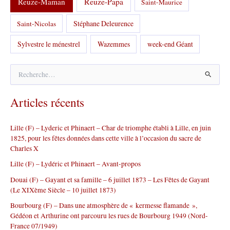
Reuze-Papa
Reuze-Maman
Saint-Maurice
Stéphane Deleurence
Saint-Nicolas
Sylvestre le ménestrel
Wazemmes
week-end Géant
R
e
c
Articles récents
h
e
r
Lille (F) – Lyderic et Phinaert – Char de triomphe établi à Lille, en juin
c
1825, pour les fêtes données dans cette ville à l’occasion du sacre de
h
Charles X
e
r
Lille (F) – Lydéric et Phinaert – Avant-propos
Douai (F) – Gayant et sa famille – 6 juillet 1873 – Les Fêtes de Gayant
:
(Le XIXème Siècle – 10 juillet 1873)
Bourbourg (F) – Dans une atmosphère de « kermesse flamande »,
Gédéon et Arthurine ont parcouru les rues de Bourbourg 1949 (Nord-
France 07/1949)