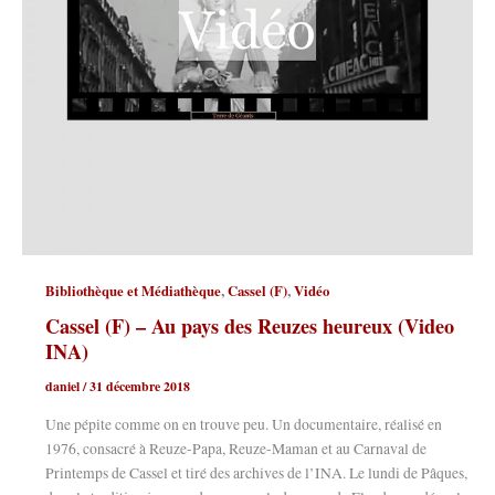
,
,
Bibliothèque et Médiathèque
Cassel (F)
Vidéo
Cassel (F) – Au pays des Reuzes heureux (Video
INA)
daniel
/
31 décembre 2018
Une pépite comme on en trouve peu. Un documentaire, réalisé en
1976, consacré à Reuze-Papa, Reuze-Maman et au Carnaval de
Printemps de Cassel et tiré des archives de l’INA. Le lundi de Pâques,