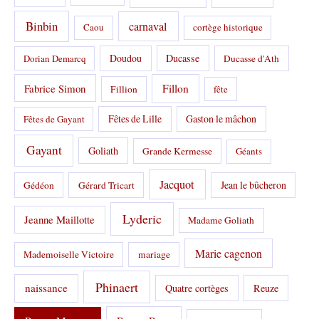
e
s
Binbin
carnaval
Caou
cortège historique
:
Doudou
Ducasse
Dorian Demarcq
Ducasse d'Ath
Fabrice Simon
Fillon
Fillion
fête
Fêtes de Lille
Gaston le mâchon
Fêtes de Gayant
Gayant
Goliath
Grande Kermesse
Géants
Jacquot
Jean le bûcheron
Gédéon
Gérard Tricart
Lyderic
Jeanne Maillotte
Madame Goliath
Marie cagenon
Mademoiselle Victoire
mariage
Phinaert
naissance
Quatre cortèges
Reuze