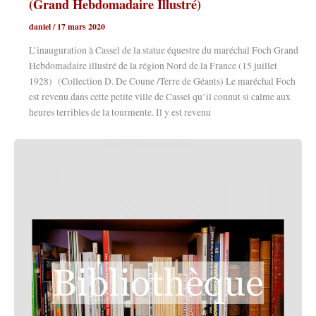
(Grand Hebdomadaire Illustré)
daniel
/
17 mars 2020
L’inauguration à Cassel de la statue équestre du maréchal Foch Grand
Hebdomadaire illustré de la région Nord de la France (15 juillet
1928) (Collection D. De Coune /Terre de Géants) Le maréchal Foch
est revenu dans cette petite ville de Cassel qu’il connut si calme aux
heures terribles de la tourmente. Il y est revenu