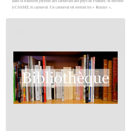
dans la tradition joyeuse des carnavals des pays de Flandre, se déroule
à CASSEL le carnaval. Un carnaval où sortent les « Reuzes »,