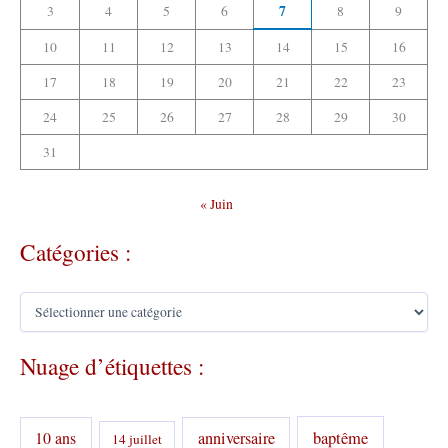
7
3
4
5
6
8
9
10
11
12
13
14
15
16
17
18
19
20
21
22
23
24
25
26
27
28
29
30
31
« Juin
Catégories :
C
a
t
Nuage d’étiquettes :
é
g
o
r
10 ans
anniversaire
baptême
14 juillet
i