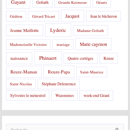
Gayant
Goliath
Grande Kermesse
Géants
Jacquot
Jean le bûcheron
Gédéon
Gérard Tricart
Lyderic
Jeanne Maillotte
Madame Goliath
Marie cagenon
Mademoiselle Victoire
mariage
Phinaert
naissance
Quatre cortèges
Reuze
Reuze-Papa
Reuze-Maman
Saint-Maurice
Stéphane Deleurence
Saint-Nicolas
Sylvestre le ménestrel
Wazemmes
week-end Géant
R