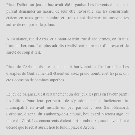
Place Déliot, un jeu de bac avait été organisé. Les fervents du « dé »
purent demander au hasard de leur être favorable, car les concurrents
étaient en assez grand nombre et tous aussi désireux les uns que les
autres de remporter la palme.
A l’Alliance, rue d’Arras, et à Saint-Martin, rue d’Esquermes, on tirait à
l’arc au berceau. Les plus adroits rivalisèrent entre eux d’adresse et de
sûreté de coup d’œil.
Place de l’Arbonnoise, se tenait un tir horizontal au fusil-arbalète. Les
disciples de Guillaume-Tell étaient en assez grand nombre, et les prix ont
été l’occasion de combats superbes.
Le jeu de baigneaux est certainement un des jeux les plus en faveur parmi
les Lillois Pour leur permettre de s’y adonner plus facilement, la.
municipalité en avait installé un peu partout : rues Saint-Bernard,
Corneille, d’Iéna, du Faubourg-de-Béthune, boulevard Victor-Hugo, et
place du Gard. Les concurrents étaient fort nombreux ; aussi, avait-il été
décidé que le rebat aurait lieu le lundi, place d’Arcole.