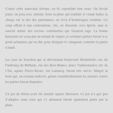
Contre cette mauvaise fortune, on fit cependant bon cœur. On devait
jouer, on joua avec entrain. Sous la pluie qui tombait et venait battre la
charge sur le dos des partenaires, on livra d’homériques combats. Un
coup offrait-il une contestation, vite, on discutait, avec âpreté, sans se
soucier même des averses continuelles qui faisaient rage. La bonne
harmonie ne cessa pas un instant de régner, et certaines parties furent à ce
point acharnées, qu’on dut, pour désigner le vainqueur, remettre la partie
à lundi.
Les jeux de bouchon qui se déroulaient boulevard Montebello, rue du
Faubourg-de-Béthune, rue des Bois-Blancs, place Vanhoenacker, rue de
l’Est, square Pierre-Ricart, rue Lamarcq, furent très suivis. Malgré la
boue qui. en certains endroits, gênait considérablement les joueurs, toutes
les parties furent disputées.
Un jeu de billon avait été installé square Morisson. Ce jeu n’a que peu
d’adeptes, mais ceux qui s’y adonnent furent également gênés par la
pluie.