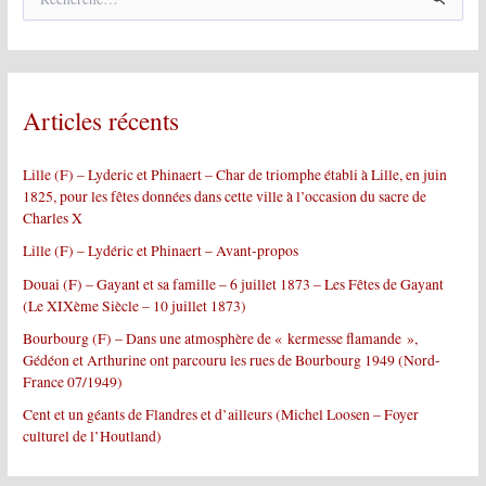
e
c
h
e
r
Articles récents
c
h
e
Lille (F) – Lyderic et Phinaert – Char de triomphe établi à Lille, en juin
r
1825, pour les fêtes données dans cette ville à l’occasion du sacre de
Charles X
:
Lille (F) – Lydéric et Phinaert – Avant-propos
Douai (F) – Gayant et sa famille – 6 juillet 1873 – Les Fêtes de Gayant
(Le XIXème Siècle – 10 juillet 1873)
Bourbourg (F) – Dans une atmosphère de « kermesse flamande »,
Gédéon et Arthurine ont parcouru les rues de Bourbourg 1949 (Nord-
France 07/1949)
Cent et un géants de Flandres et d’ailleurs (Michel Loosen – Foyer
culturel de l’Houtland)