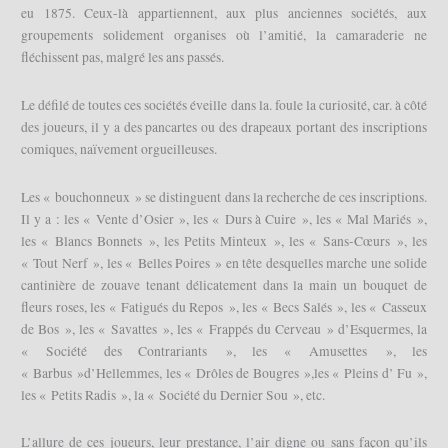
eu 1875. Ceux-là appartiennent, aux plus anciennes sociétés, aux
groupements solidement organises où l’amitié, la camaraderie ne
fléchissent pas, malgré les ans passés.
Le défilé de toutes ces sociétés éveille dans la. foule la curiosité, car. à côté
des joueurs, il y a des pancartes ou des drapeaux portant des inscriptions
comiques, naïvement orgueilleuses.
Les « bouchonneux » se distinguent dans la recherche de ces inscriptions.
Il y a : les « Vente d’Osier », les « Durs à Cuire », les « Mal Mariés »,
les « Blancs Bonnets », les Petits Minteux », les « Sans-Cœurs », les
« Tout Nerf », les « Belles Poires » en tête desquelles marche une solide
cantinière de zouave tenant délicatement dans la main un bouquet de
fleurs roses, les « Fatigués du Repos », les « Becs Salés », les « Casseux
de Bos », les « Savattes », les « Frappés du Cerveau » d’Esquermes, la
« Société des Contrariants », les « Amusettes », les
« Barbus »d’Hellemmes, les « Drôles de Bougres »,les « Pleins d’ Fu »,
les « Petits Radis », la « Société du Dernier Sou », etc.
L’allure de ces joueurs, leur prestance, l’air digne ou sans façon qu’ils