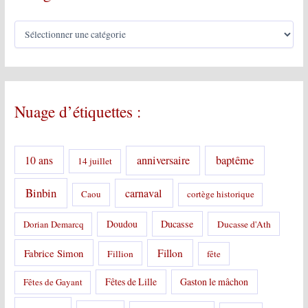
C
a
t
é
g
o
Nuage d’étiquettes :
r
i
e
s
10 ans
anniversaire
baptême
14 juillet
:
Binbin
carnaval
Caou
cortège historique
Doudou
Ducasse
Dorian Demarcq
Ducasse d'Ath
Fabrice Simon
Fillon
Fillion
fête
Fêtes de Lille
Gaston le mâchon
Fêtes de Gayant