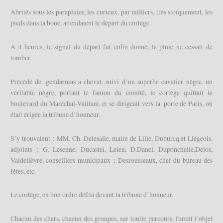
Abrités sous les parapluies, les curieux, par milliers, très stoïquement, les
pieds dans la boue, attendaient le départ du cortège.
A 4 heures, le signal du départ fut enfin donné, la pluie ne cessait de
tomber.
Précédé de. gendarmas a cheval, suivi d’un superbe cavalier nègre, un
véritable nègre, portant le fanion du comité, le cortège quittait le
boulevard du Maréchal-Vaillant, et se dirigeait vers la. porte de Paris, où
était érigée la tribune d’honneur.
S’y trouvaient : MM. Ch. Delesalle, maire de Lille, Duburcq et Liégeois,
adjoints ; G. Lesenne, Ducastel, Leleu, D.Danel, Duponchelle,Delos,
Valdelièvre, conseillers municipaux ; Desrousseaux, chef du bureau des
fêtes, etc.
Le cortège, en bon ordre défila devant la tribune d’honneur.
Chacun des chars, chacun des groupes, sur toutle parcours, furent l’objet