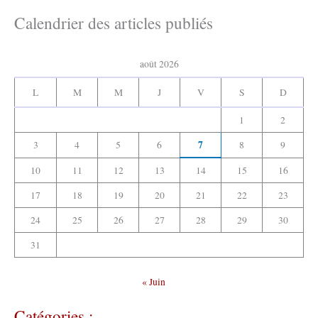
c
e
h
Calendrier des articles publiés
r
i
v
:
e
août 2026
s
:
L
M
M
J
V
S
D
1
2
7
3
4
5
6
8
9
10
11
12
13
14
15
16
17
18
19
20
21
22
23
24
25
26
27
28
29
30
31
« Juin
Catégories :