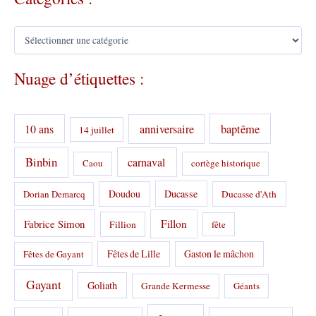
C
a
t
Nuage d’étiquettes :
é
g
o
r
10 ans
anniversaire
baptême
14 juillet
i
e
s
Binbin
carnaval
Caou
cortège historique
:
Doudou
Ducasse
Dorian Demarcq
Ducasse d'Ath
Fabrice Simon
Fillon
Fillion
fête
Fêtes de Lille
Gaston le mâchon
Fêtes de Gayant
Gayant
Goliath
Grande Kermesse
Géants