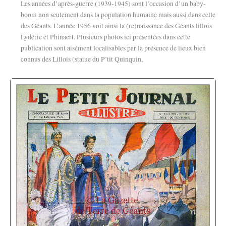
Les années d’après-guerre (1939-1945) sont l’occasion d’un baby-
boom non seulement dans la population humaine mais aussi dans celle
des Géants. L’année 1956 voit ainsi la (re)naissance des Géants lillois
Lydéric et Phinaert. Plusieurs photos ici présentées dans cette
publication sont aisément localisables par la présence de lieux bien
connus des Lillois (statue du P’tit Quinquin,