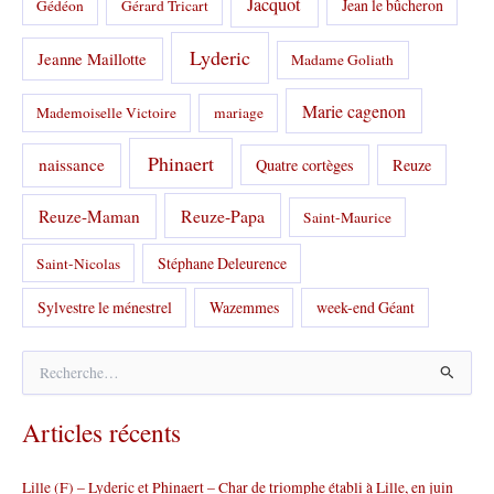
Jacquot
Jean le bûcheron
Gédéon
Gérard Tricart
Lyderic
Jeanne Maillotte
Madame Goliath
Marie cagenon
Mademoiselle Victoire
mariage
Phinaert
naissance
Quatre cortèges
Reuze
Reuze-Papa
Reuze-Maman
Saint-Maurice
Stéphane Deleurence
Saint-Nicolas
Sylvestre le ménestrel
Wazemmes
week-end Géant
R
e
c
Articles récents
h
e
r
Lille (F) – Lyderic et Phinaert – Char de triomphe établi à Lille, en juin
c