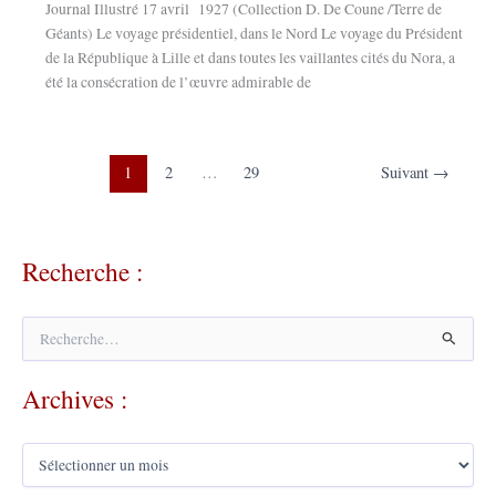
Journal Illustré 17 avril 1927 (Collection D. De Coune /Terre de
Géants) Le voyage présidentiel, dans le Nord Le voyage du Président
de la République à Lille et dans toutes les vaillantes cités du Nora, a
été la consécration de l’œuvre admirable de
1
2
…
29
Suivant
→
Recherche :
R
e
c
Archives :
h
e
r
A
c
r
h