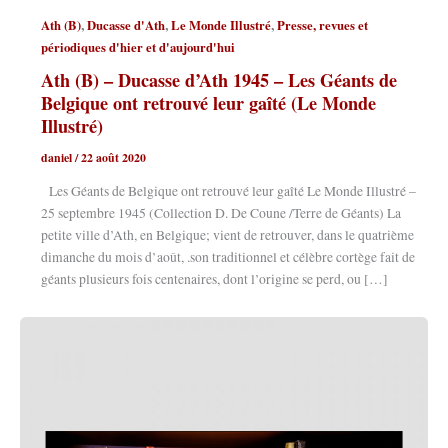
,
,
,
Ath (B)
Ducasse d'Ath
Le Monde Illustré
Presse, revues et
périodiques d'hier et d'aujourd'hui
Ath (B) – Ducasse d’Ath 1945 – Les Géants de
Belgique ont retrouvé leur gaîté (Le Monde
Illustré)
daniel
/
22 août 2020
Les Géants de Belgique ont retrouvé leur gaîté Le Monde Illustré –
25 septembre 1945 (Collection D. De Coune /Terre de Géants) La
petite ville d’Ath, en Belgique; vient de retrouver, dans le quatrième
dimanche du mois d’août, .son traditionnel et célèbre cortège fait de
géants plusieurs fois centenaires, dont l’origine se perd, ou […]