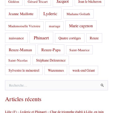
Jacquot
Jean le bûcheron
Gédéon
Gérard Tricart
Lyderic
Jeanne Maillotte
Madame Goliath
Marie cagenon
Mademoiselle Victoire
mariage
Phinaert
naissance
Quatre cortèges
Reuze
Reuze-Papa
Reuze-Maman
Saint-Maurice
Stéphane Deleurence
Saint-Nicolas
Sylvestre le ménestrel
Wazemmes
week-end Géant
R
e
c
Articles récents
h
e
r
Lille (F) – Lyderic et Phinaert – Char de triomphe établi à Lille, en juin
c