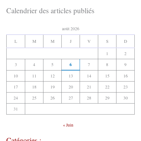
c
e
h
Calendrier des articles publiés
r
i
v
:
e
août 2026
s
:
L
M
M
J
V
S
D
1
2
6
3
4
5
7
8
9
10
11
12
13
14
15
16
17
18
19
20
21
22
23
24
25
26
27
28
29
30
31
« Juin
Catégories :