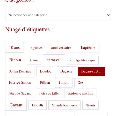
C
a
t
Nuage d’étiquettes :
é
g
o
r
10 ans
anniversaire
baptême
14 juillet
i
e
s
Binbin
carnaval
Caou
cortège historique
:
Doudou
Ducasse
Dorian Demarcq
Ducasse d'Ath
Fabrice Simon
Fillon
Fillion
fête
Fêtes de Lille
Gaston le mâchon
Fêtes de Gayant
Gayant
Goliath
Grande Kermesse
Géants