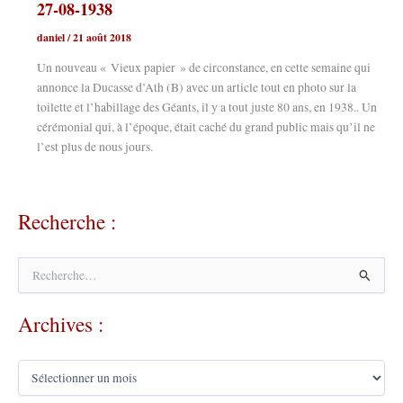
27-08-1938
daniel
/
21 août 2018
Un nouveau « Vieux papier » de circonstance, en cette semaine qui
annonce la Ducasse d’Ath (B) avec un article tout en photo sur la
toilette et l’habillage des Géants, il y a tout juste 80 ans, en 1938.. Un
cérémonial qui, à l’époque, était caché du grand public mais qu’il ne
l’est plus de nous jours.
Recherche :
R
e
c
Archives :
h
e
r
A
c
r
h