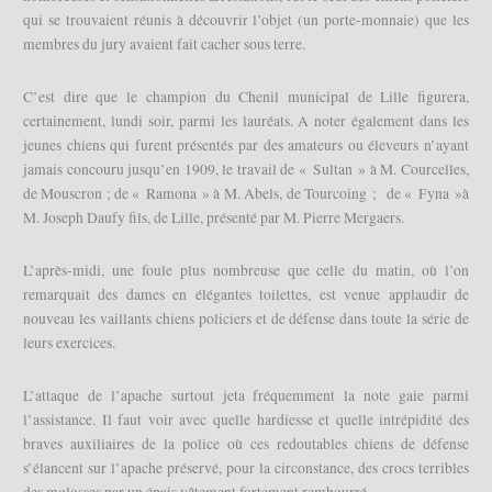
qui se trouvaient réunis à découvrir l’objet (un porte-monnaie) que les
membres du jury avaient fait cacher sous terre.
C’est dire que le champion du Chenil municipal de Lille figurera,
certainement, lundi soir, parmi les lauréats. A noter également dans les
jeunes chiens qui furent présentés par des amateurs ou éleveurs n’ayant
jamais concouru jusqu’en 1909, le travail de « Sultan » à M. Courcelles,
de Mouscron ; de « Ramona » à M. Abels, de Tourcoing ; de « Fyna »à
M. Joseph Daufy fils, de Lille, présenté par M. Pierre Mergaers.
L’après-midi, une foule plus nombreuse que celle du matin, où l’on
remarquait des dames en élégantes toilettes, est venue applaudir de
nouveau les vaillants chiens policiers et de défense dans toute la série de
leurs exercices.
L’attaque de l’apache surtout jeta fréquemment la note gaie parmi
l’assistance. Il faut voir avec quelle hardiesse et quelle intrépidité des
braves auxiliaires de la police où ces redoutables chiens de défense
s’élancent sur l’apache préservé, pour la circonstance, des crocs terribles
des molosses par un épais vêtement fortement rembourré.