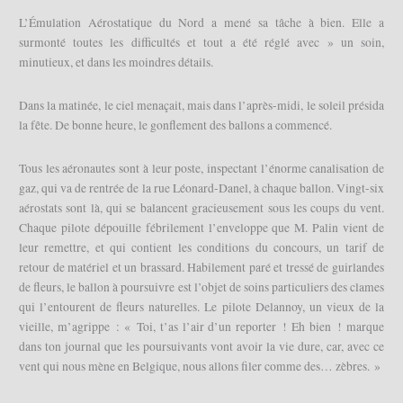
L’Émulation Aérostatique du Nord a mené sa tâche à bien. Elle a
surmonté toutes les difficultés et tout a été réglé avec » un soin,
minutieux, et dans les moindres détails.
Dans la matinée, le ciel menaçait, mais dans l’après-midi, le soleil présida
la fête. De bonne heure, le gonflement des ballons a commencé.
Tous les aéronautes sont à leur poste, inspectant l’énorme canalisation de
gaz, qui va de rentrée de la rue Léonard-Danel, à chaque ballon. Vingt-six
aérostats sont là, qui se balancent gracieusement sous les coups du vent.
Chaque pilote dépouille fébrilement l’enveloppe que M. Palin vient de
leur remettre, et qui contient les conditions du concours, un tarif de
retour de matériel et un brassard. Habilement paré et tressé de guirlandes
de fleurs, le ballon à poursuivre est l’objet de soins particuliers des clames
qui l’entourent de fleurs naturelles. Le pilote Delannoy, un vieux de la
vieille, m’agrippe : « Toi, t’as l’air d’un reporter ! Eh bien ! marque
dans ton journal que les poursuivants vont avoir la vie dure, car, avec ce
vent qui nous mène en Belgique, nous allons filer comme des… zèbres. »