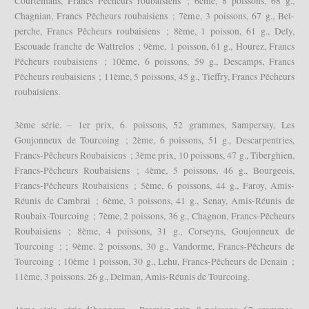
Courtemans, Francs Pêcheurs roubaisiens ; 6ème, 8 poissons, 68 g.,
Chagnian, Francs Pêcheurs roubaisiens ; 7ème, 3 poissons, 67 g., Bel-
perche, Francs Pêcheurs roubaisiens ; 8ème, 1 poisson, 61 g., Dely,
Escouade franche de Wattrelos ; 9ème, 1 poisson, 61 g., Hourez, Francs
Pêcheurs roubaisiens ; 10ème, 6 poissons, 59 g., Descamps, Francs
Pêcheurs roubaisiens ; 11ème, 5 poissons, 45 g., Tieffry, Francs Pêcheurs
roubaisiens.
3ème série. – 1er prix, 6. poissons, 52 grammes, Sampersay, Les
Goujonneux de Tourcoing ; 2ème, 6 poissons, 51 g., Descarpentries,
Francs-Pêcheurs Roubaisiens ; 3ème prix, 10 poissons, 47 g., Tiberghien,
Francs-Pêcheurs Roubaisiens ; 4ème, 5 poissons, 46 g., Bourgeois,
Francs-Pêcheurs Roubaisiens ; 5ème, 6 poissons, 44 g., Faroy, Amis-
Réunis de Cambrai ; 6ème, 3 poissons, 41 g., Senay, Amis-Réunis de
Roubaix-Tourcoing ; 7ème, 2 poissons, 36 g., Chagnon, Francs-Pêcheurs
Roubaisiens ; 8ème, 4 poissons, 31 g., Corseyns, Goujonneux de
Tourcoing ; ; 9ème. 2 poissons, 30 g., Vandorme, Francs-Pêcheurs de
Tourcoing ; 10ème 1 poisson, 30 g., Lehu, Francs-Pêcheurs de Denain ;
11ème, 3 poissons. 26 g., Delman, Amis-Réunis de Tourcoing.