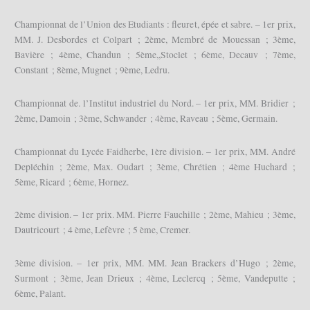
Championnat de l’Union des Etudiants : fleuret, épée et sabre. – 1er prix,
MM. J. Desbordes et Colpart ; 2ème, Membré de Mouessan ; 3ème,
Bavière ; 4ème, Chandun ; 5ème,,Stoclet ; 6ème, Decauv ; 7ème,
Constant ; 8ème, Mugnet ; 9ème, Ledru.
Championnat de. l’Institut industriel du Nord. – 1er prix, MM. Bridier ;
2ème, Damoin ; 3ème, Schwander ; 4ème, Raveau ; 5ème, Germain.
Championnat du Lycée Faidherbe, 1ère division. – 1er prix, MM. André
Depléchin ; 2ème, Max. Oudart ; 3ème, Chrétien ; 4ème Huchard ;
5ème, Ricard ; 6ème, Hornez.
2ème division. – 1er prix. MM. Pierre Fauchille ; 2ème, Mahieu ; 3ème,
Dautricourt ; 4 ème, Lefèvre ; 5 ème, Cremer.
3ème division. – 1er prix, MM. MM. Jean Brackers d’Hugo ; 2ème,
Surmont ; 3ème, Jean Drieux ; 4ème, Leclercq ; 5ème, Vandeputte ;
6ème, Palant.