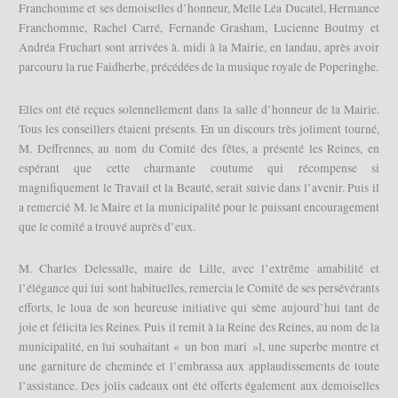
Franchomme et ses demoiselles d’honneur, Melle Léa Ducatel, Hermance
Franchomme, Rachel Carré, Fernande Grasham, Lucienne Boutmy et
Andréa Fruchart sont arrivées à. midi à la Mairie, en landau, après avoir
parcouru la rue Faidherbe, précédées de la musique royale de Poperinghe.
Elles ont été reçues solennellement dans la salle d’honneur de la Mairie.
Tous les conseillers étaient présents. En un discours très joliment tourné,
M. Deffrennes, au nom du Comité des fêtes, a présenté les Reines, en
espérant que cette charmante coutume qui récompense si
magnifiquement le Travail et la Beauté, serait suivie dans l’avenir. Puis il
a remercié M. le Maire et la municipalité pour le puissant encouragement
que le comité a trouvé auprès d’eux.
M. Charles Delessalle, maire de Lille, avec l’extrême amabilité et
l’élégance qui lui sont habituelles, remercia le Comité de ses persévérants
efforts, le loua de son heureuse initiative qui sème aujourd’hui tant de
joie et félicita les Reines. Puis il remit à la Reine des Reines, au nom de la
municipalité, en lui souhaitant « un bon mari »l, une superbe montre et
une garniture de cheminée et l’embrassa aux applaudissements de toute
l’assistance. Des jolis cadeaux ont été offerts également aux demoiselles