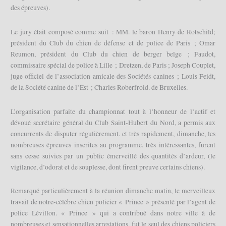
des épreuves).
Le jury était composé comme suit : MM. le baron Henry de Rotschild;
président du Club du chien de défense et de police de Paris ; Omar
Reumon, président du Club du chien de berger belge ; Faudot,
commissaire spécial de police à Lille ; Dretzen, de Paris ; Joseph Couplet,
juge officiel de l’association amicale des Sociétés canines ; Louis Feidt,
de la Société canine de l’Est ; Charles Roberfroid. de Bruxelles.
L’organisation parfaite du championnat tout à l’honneur de l’actif et
dévoué secrétaire général du Club Saint-Hubert du Nord, a permis aux
concurrents de disputer régulièrement. et très rapidement, dimanche, les
nombreuses épreuves inscrites au programme. très intéressantes, furent
sans cesse suivies par un public émerveillé des quantités d’ardeur, (le
vigilance, d’odorat et de souplesse, dont firent preuve certains chiens).
Remarqué particulièrement à la réunion dimanche matin, le merveilleux
travail de notre-célébre chien policier « Prince » présenté par l’agent de
police Lévillon. « Prince » qui a contribué dans notre ville à de
nombreuses et sensationnelles arrestations, fut le seul des chiens policiers