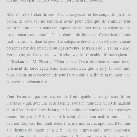
Rien n’arrête l’élan de ces bêtes courageuses et les coups de pied, de
bâton, de revolver ne semblent avoir pour effet que de stimuler leur
admirable ardeur. Il nous est impossible de citer tous les chiens qui se
firent remarquer durant la 2ème réunion de dimanche. Cependant, il nous
faut mentionner dans la première catégorie des chiens de défense (chiens
présentés par des amateurs ou des éleveurs) le travail de « Talion » à M.
Verbeughe, de Bruxelles ; « Blacko » à M. Colenbie, d’Auderghem ;
« Blackau » à M. Eliaers, d’Etterbebeck. Ces trois chiens se montrèrent
tellement de force égale dans leurs exercices, que le jury fut contraint
pour établir un classement, de leur faire subir, à la fin de la réunion, une
épreuve supplémentaire.
Pour terminer, parlons encore de l’infatigable chien policier lillois
« Prince » qui, avec une belle facilité, sauta un mur de 2 m. 50 de hauteur
et un fossé de 6 mètres de largeur. Le public enthousiasmé des prouesses
accomplies par « Prince », fit à celui-ci et à son maître une chaude
ovation. Aujourd’hui lundi, deuxième journée du championnat. Réunions
à 9 heures du matin et à 2 h. 1/2 de l’après-midi, avec concours-
exposition de chiens de douaniers. A 7 heures du soir : lecture du