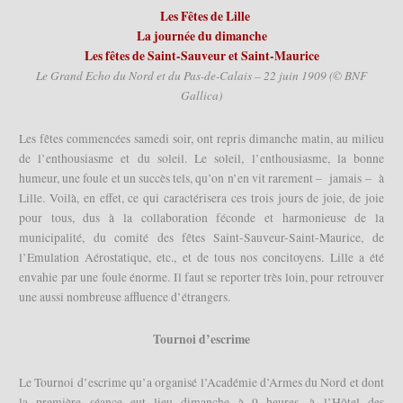
Les Fêtes de Lille
La journée du dimanche
Les fêtes de Saint-Sauveur et Saint-Maurice
Le Grand Echo du Nord et du Pas-de-Calais – 22 juin 1909 (© BNF
Gallica)
Les fêtes commencées samedi soir, ont repris dimanche matin, au milieu
de l’enthousiasme et du soleil. Le soleil, l’enthousiasme, la bonne
humeur, une foule et un succès tels, qu’on n’en vit rarement – jamais – à
Lille. Voilà, en effet, ce qui caractérisera ces trois jours de joie, de joie
pour tous, dus à la collaboration féconde et harmonieuse de la
municipalité, du comité des fêtes Saint-Sauveur-Saint-Maurice, de
l’Emulation Aérostatique, etc., et de tous nos concitoyens. Lille a été
envahie par une foule énorme. Il faut se reporter très loin, pour retrouver
une aussi nombreuse affluence d’étrangers.
Tournoi d’escrime
Le Tournoi d’escrime qu’a organisé l’Académie d’Armes du Nord et dont
la première séance eut lieu dimanche à 9 heures, à l’Hôtel des