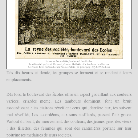
Dès dix heures et demie, les groupes se forment et se rendent à leurs
emplacements.
Dès lors, le boulevard des Écoles offre un aspect grouillant aux couleurs
variées, criardes même. Les tambours dominent, font un bruit
assourdissant ; les clairons réveillent ceux qui, derrière eux, les suivent
mal réveillés, Les accordéons, aux sons nasillards, passent l’air grave.
Partout du bruit, du mouvement. des couleurs, des jeunes gens, des vieux
; des fillettes, des femmes qui sont des cantinières portant sur leur
poitrine les médailles de leurs sociétés.