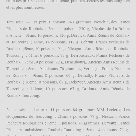
enfin des prix spéciaux pour la tenue, pour les sociétés les plus éloignées
et les plus nombreuses.
1ère série. — 1er prix, 1 poisson, 243 grammes, Nouchin, des Francs
Pêcheurs de Roubaix ; 2ème, 1 poisson, 230 g, Nicolas, de La Brème
d’Aniche ; 3ème, 10 poissons, 120 g, Deruick, Amis Réunis de Roubaix
et Tourcoing ; 4ème, 14 poissons, 112 g, Lebrun, Francs Pécheurs de
Roubaix ;5ème, 10 poissons, 91 g, Nieugart, Amis Réunis de Roubaix-
Tourcoing ; 6ème, 6 poissons, 77 g, Desrousseaux, Francs Pêcheurs de
Roubaix ; 7ème, 9 poissons, 72 g, Deneubourg, Anciens Amis Réunis de
Tourcoing ; 8ème, 9 poissons, 70 grammes, Verhaegh, Francs Pêcheurs
de Roubaix ; 9ème, 8 poissons, 69 g, Demally, Francs Pêcheurs de
Roubaix ; 10ème, 8 poissons, 68 g, Dekeyser, Anciens Amis Réunis de
Tourcoing ; 11ème, 10 poissons, 67 g, Bridoux, Amis Réunis de
Roubaix-Tourcoing.
2ème série. – 1er prix, 11 poissons, 84 grammes, MM. Leclercq, Les
Goujonneux de Tourcoing ; 2ème, 8 poissons, 77 g., Nessaen, Francs
Pêcheurs Roubaisiens ; 3ème, 8 poissons, 76 grammes; Dervaux, Francs
Pêcheurs roubaisiens ; Roubaix-Tourcoing ; 5ème, 4 poissons, 71 g.,