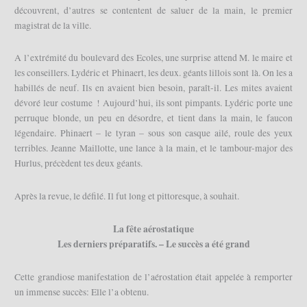
découvrent, d’autres se contentent de saluer de la main, le premier
magistrat de la ville.
A l’extrémité du boulevard des Ecoles, une surprise attend M. le maire et
les conseillers. Lydéric et Phinaert, les deux. géants lillois sont là. On les a
habillés de neuf. Ils en avaient bien besoin, paraît-il. Les mites avaient
dévoré leur costume ! Aujourd’hui, ils sont pimpants. Lydéric porte une
perruque blonde, un peu en désordre, et tient dans la main, le faucon
légendaire. Phinaert – le tyran – sous son casque ailé, roule des yeux
terribles. Jeanne Maillotte, une lance à la main, et le tambour-major des
Hurlus, précèdent tes deux géants.
Après la revue, le défilé. Il fut long et pittoresque, à souhait.
La fête aérostatique
Les derniers préparatifs. – Le succès a été grand
Cette grandiose manifestation de l’aérostation était appelée à remporter
un immense succès: Elle l’a obtenu.