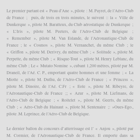
Le premier partant est « Peau d’Ane », pilote : M. Payret, de l’Aéro-Club
de France ; puis, de trois en trois minutes, le suivent :: la « Ville de
Dunkerque », pilote M. Baratteux, du Club aérostatique de Dunkerque ;
« L’Iris », pilote M. Peeters, de l’Aéro-Club de Belgique ;
« Remember », pilote M. Van Eslande, de l’Aéronautique-Club de
France ; le « Cosmos », pilote M. Vernanchet, du même Club ; le
« Griffon », pilote M. Derivry, du même Club ; « Solitude », pilote M.
Perpette, du même Club ; « Risque-Tout », pilote M. Henry Leblanc, du
même Club ; Le « Mutato Nomine », cubant 1,200 mètres, piloté par M.
Draneil, de l’Aé. C. P., emportant quatre hommes et une femme ; « La
Miotte », pilote M. Duthu, de l’Aéro-Club de France ; « Princess »,
pilote M. Dinoire, de l’Aé. C.Fr ; « Eole », pilote M. Ribeyre, de
l’Aéronautique-Club de France ;; « Azur », pilote M. Liefmans, de
l’Aéro-Club de Belgique ; « Roitelet »,. pilote M. Geerts, du même
Club ; « Aéro-Club du Hainaut », pilote M. Sentenaire ;: »Oues-Ego.,
pilote .M. Leprince, de l’Aéro-Club de Belgique.
Le dernier ballon du concours d’atterrissage est l’ « Anjou », piloté par
M. Cormier, de l’Aéronautique-Club de France. Il emporte dans sa