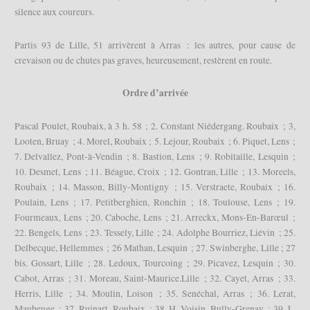
silence aux coureurs.
Partis 93 de Lille, 51 arrivèrent à Arras : les autres, pour cause de
crevaison ou de chutes pas graves, heureusement, restèrent en route.
Ordre d’arrivée
Pascal Poulet, Roubaix, à 3 h. 58 ; 2. Constant Niédergang. Roubaix ; 3,
Looten, Bruay ; 4. Morel, Roubaix ; 5. Lejour, Roubaix ; 6. Piquet, Lens ;
7. Delvallez, Pont-à-Vendin ; 8. Bastion, Lens ; 9. Robitaille, Lesquin ;
10. Desmet, Lens ; 11. Béague, Croix ; 12. Gontran, Lille ; 13. Moreels,
Roubaix ; 14. Masson, Billy-Montigny ; 15. Verstraete, Roubaix ; 16.
Poulain, Lens ; 17. Petitberghien, Ronchin ; 18. Toulouse, Lens ; 19.
Fourmeaux, Lens ; 20. Caboche, Lens ; 21. Arreckx, Mons-En-Barœul ;
22. Bengels, Lens ; 23. Tessely, Lille ; 24. Adolphe Bourriez, Liévin ; 25.
Delbecque, Hellemmes ; 26 Mathan, Lesquin ; 27. Swinberghe, Lille ; 27
bis. Gossart, Lille ; 28. Ledoux, Tourcoing ; 29. Picavez, Lesquin ; 30.
Cabot, Arras ; 31. Moreau, Saint-Maurice.Lille ; 32. Cayet, Arras ; 33.
Herris, Lille ; 34. Moulin, Loison ; 35. Senéchal, Arras ; 36. Lerat,
Maubeuge ; 37. Ruinart, Roubaix ; 38. H. Voisin, Bully-Grenav ; 39. L.