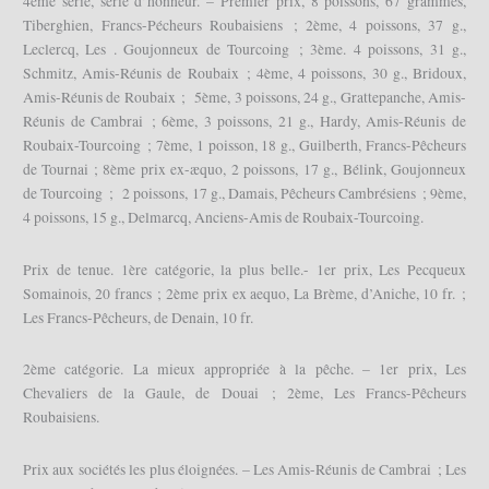
4ème série, série d’honneur. – Premier prix, 8 poissons, 67 grammes,
Tiberghien, Francs-Pécheurs Roubaisiens ; 2ème, 4 poissons, 37 g.,
Leclercq, Les . Goujonneux de Tourcoing ; 3ème. 4 poissons, 31 g.,
Schmitz, Amis-Réunis de Roubaix ; 4ème, 4 poissons, 30 g., Bridoux,
Amis-Réunis de Roubaix ; 5ème, 3 poissons, 24 g., Grattepanche, Amis-
Réunis de Cambrai ; 6ème, 3 poissons, 21 g., Hardy, Amis-Réunis de
Roubaix-Tourcoing ; 7ème, 1 poisson, 18 g., Guilberth, Francs-Pêcheurs
de Tournai ; 8ème prix ex-æquo, 2 poissons, 17 g., Bélink, Goujonneux
de Tourcoing ; 2 poissons, 17 g., Damais, Pêcheurs Cambrésiens ; 9ème,
4 poissons, 15 g., Delmarcq, Anciens-Amis de Roubaix-Tourcoing.
Prix de tenue. 1ère catégorie, la plus belle.- 1er prix, Les Pecqueux
Somainois, 20 francs ; 2ème prix ex aequo, La Brème, d’Aniche, 10 fr. ;
Les Francs-Pêcheurs, de Denain, 10 fr.
2ème catégorie. La mieux appropriée à la pêche. – 1er prix, Les
Chevaliers de la Gaule, de Douai ; 2ème, Les Francs-Pêcheurs
Roubaisiens.
Prix aux sociétés les plus éloignées. – Les Amis-Réunis de Cambrai ; Les