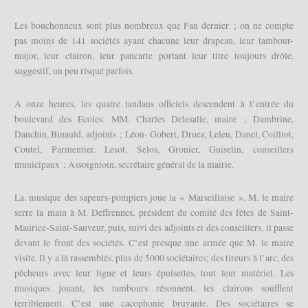
Les bouchonneux sont plus nombreux que Fan dernier ; on ne compte
pas moins de 141 sociétés ayant chacune leur drapeau, leur tambour-
major, leur clairon, leur pancarte portant leur titre toujours drôle,
suggestif, un peu risqué parfois.
A onze heures, les quatre landaus officiels descendent à l’entrée du
boulevard des Ecoles: MM. Charles Delesalle, maire ; Dambrine,
Danchin, Binauld, adjoints ; Léon- Gobert, Druez, Leleu, Danel, Coilliot,
Coutel, Parmentier. Lesot, Selos, Gronier, Guiselin, conseillers
municipaux ; Assoignioin, secrétaire général de la mairie.
La. musique des sapeurs-pompiers joue la « Marseillaise ». M. le maire
serre la main à M. Deffrennes, président du comité des fêtes de Saint-
Maurice-Saint-Sauveur, puis, suivi des adjoints et des conseillers, il passe
devant le front des sociétés. C’est presque une armée que M. le maire
visite. Il y a là rassemblés. plus de 5000 sociétaires; des tireurs à l’arc, des
pêcheurs avec leur ligne et leurs épuisettes, tout leur matériel. Les
musiques jouant, les tambours résonnent. les clairons soufflent
terriblement. C’est une cacophonie bruyante. Des sociétaires se