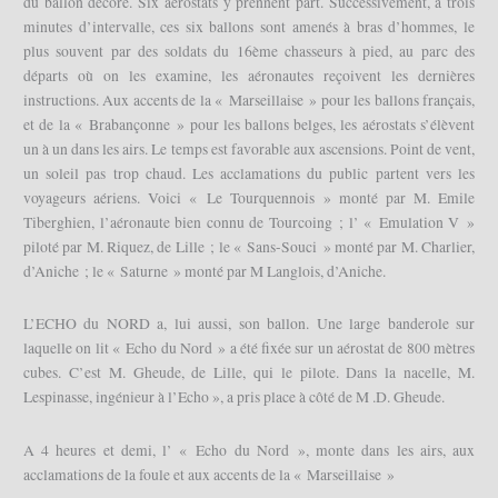
du ballon décoré. Six aérostats y prennent part. Successivement, à trois
minutes d’intervalle, ces six ballons sont amenés à bras d’hommes, le
plus souvent par des soldats du 16ème chasseurs à pied, au parc des
départs où on les examine, les aéronautes reçoivent les dernières
instructions. Aux accents de la « Marseillaise » pour les ballons français,
et de la « Brabançonne » pour les ballons belges, les aérostats s’élèvent
un à un dans les airs. Le temps est favorable aux ascensions. Point de vent,
un soleil pas trop chaud. Les acclamations du public partent vers les
voyageurs aériens. Voici « Le Tourquennois » monté par M. Emile
Tiberghien, l’aéronaute bien connu de Tourcoing ; l’ « Emulation V »
piloté par M. Riquez, de Lille ; le « Sans-Souci » monté par M. Charlier,
d’Aniche ; le « Saturne » monté par M Langlois, d’Aniche.
L’ECHO du NORD a, lui aussi, son ballon. Une large banderole sur
laquelle on lit « Echo du Nord » a été fixée sur un aérostat de 800 mètres
cubes. C’est M. Gheude, de Lille, qui le pilote. Dans la nacelle, M.
Lespinasse, ingénieur à l’Echo », a pris place à côté de M .D. Gheude.
A 4 heures et demi, l’ « Echo du Nord », monte dans les airs, aux
acclamations de la foule et aux accents de la « Marseillaise »