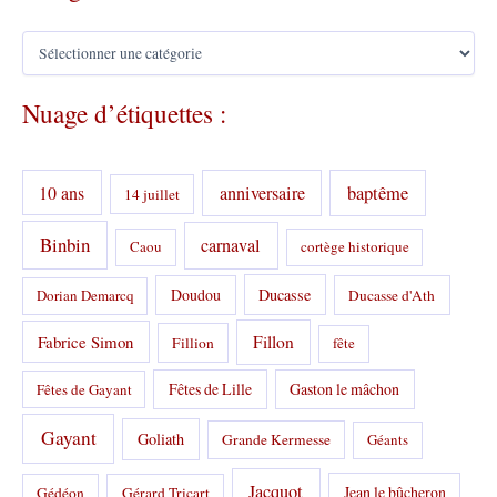
C
a
t
Nuage d’étiquettes :
é
g
o
r
10 ans
anniversaire
baptême
14 juillet
i
e
s
Binbin
carnaval
Caou
cortège historique
:
Doudou
Ducasse
Dorian Demarcq
Ducasse d'Ath
Fabrice Simon
Fillon
Fillion
fête
Fêtes de Lille
Gaston le mâchon
Fêtes de Gayant
Gayant
Goliath
Grande Kermesse
Géants
Jacquot
Jean le bûcheron
Gédéon
Gérard Tricart