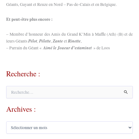
Géants, Gayant et Reuze en Nord – Pas-de-Calais et en Belgique.
Et peut-être plus encore :
– Membre d’honneur des Amis du Grand K’Min à Maffle (Ath) (B) et de
Pélot
,
Pélette
Zante
Rinette
leurs Géants
,
et
,
Aimé le Joueur d’estaminet
– Parrain du Géant «
» de Loos
Recherche :
R
e
c
Archives :
h
e
r
A
c
r
h
c
e