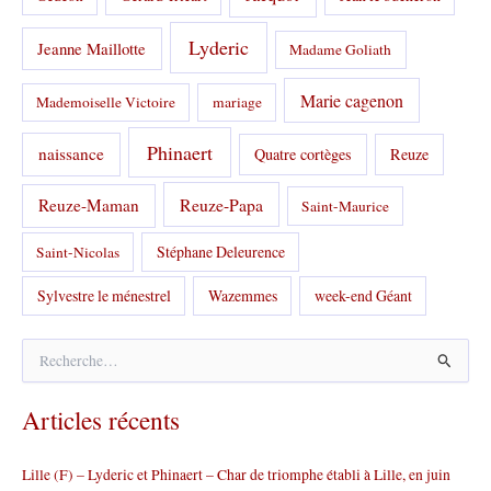
Lyderic
Jeanne Maillotte
Madame Goliath
Marie cagenon
Mademoiselle Victoire
mariage
Phinaert
naissance
Quatre cortèges
Reuze
Reuze-Papa
Reuze-Maman
Saint-Maurice
Stéphane Deleurence
Saint-Nicolas
Sylvestre le ménestrel
Wazemmes
week-end Géant
R
e
c
Articles récents
h
e
r
Lille (F) – Lyderic et Phinaert – Char de triomphe établi à Lille, en juin
c