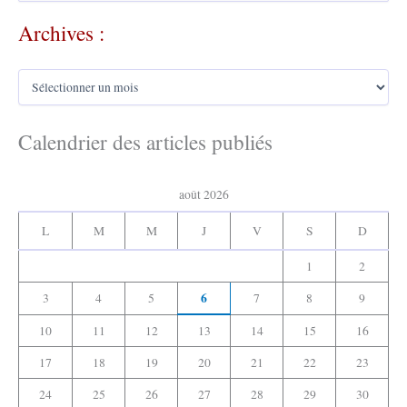
c
Archives :
h
e
r
A
c
r
h
c
e
h
Calendrier des articles publiés
r
i
v
:
e
août 2026
s
:
L
M
M
J
V
S
D
1
2
6
3
4
5
7
8
9
10
11
12
13
14
15
16
17
18
19
20
21
22
23
24
25
26
27
28
29
30