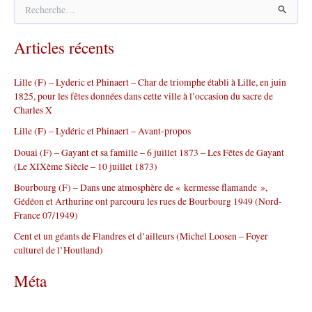
R
e
c
Articles récents
h
e
r
Lille (F) – Lyderic et Phinaert – Char de triomphe établi à Lille, en juin
c
1825, pour les fêtes données dans cette ville à l’occasion du sacre de
h
Charles X
e
r
Lille (F) – Lydéric et Phinaert – Avant-propos
Douai (F) – Gayant et sa famille – 6 juillet 1873 – Les Fêtes de Gayant
:
(Le XIXème Siècle – 10 juillet 1873)
Bourbourg (F) – Dans une atmosphère de « kermesse flamande »,
Gédéon et Arthurine ont parcouru les rues de Bourbourg 1949 (Nord-
France 07/1949)
Cent et un géants de Flandres et d’ailleurs (Michel Loosen – Foyer
culturel de l’Houtland)
Méta