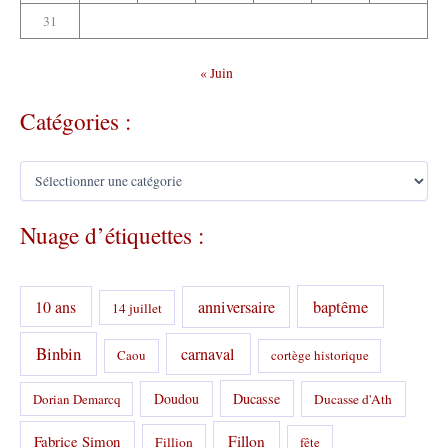
31
« Juin
Catégories :
C
a
t
Nuage d’étiquettes :
é
g
o
r
10 ans
anniversaire
baptême
14 juillet
i
e
s
Binbin
carnaval
Caou
cortège historique
:
Doudou
Ducasse
Dorian Demarcq
Ducasse d'Ath
Fabrice Simon
Fillon
Fillion
fête