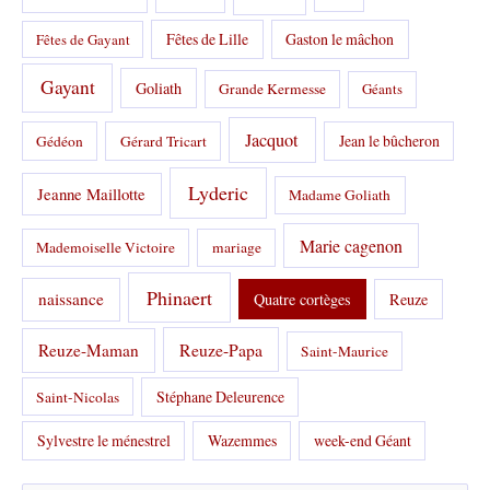
Fêtes de Lille
Gaston le mâchon
Fêtes de Gayant
Gayant
Goliath
Grande Kermesse
Géants
Jacquot
Jean le bûcheron
Gédéon
Gérard Tricart
Lyderic
Jeanne Maillotte
Madame Goliath
Marie cagenon
Mademoiselle Victoire
mariage
Phinaert
naissance
Quatre cortèges
Reuze
Reuze-Papa
Reuze-Maman
Saint-Maurice
Stéphane Deleurence
Saint-Nicolas
Sylvestre le ménestrel
Wazemmes
week-end Géant