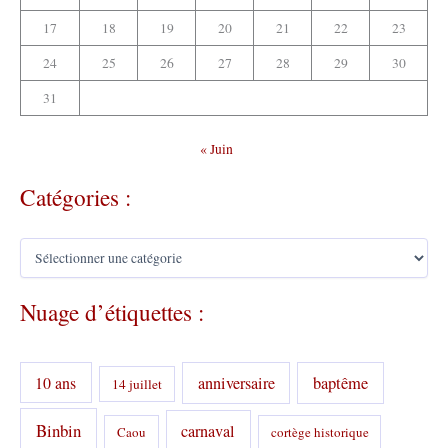
17
18
19
20
21
22
23
24
25
26
27
28
29
30
31
« Juin
Catégories :
C
a
t
Nuage d’étiquettes :
é
g
o
r
10 ans
anniversaire
baptême
14 juillet
i
e
s
Binbin
carnaval
Caou
cortège historique
: