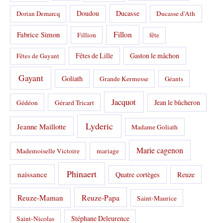
Doudou
Ducasse
Dorian Demarcq
Ducasse d'Ath
Fabrice Simon
Fillon
Fillion
fête
Fêtes de Lille
Gaston le mâchon
Fêtes de Gayant
Gayant
Goliath
Grande Kermesse
Géants
Jacquot
Jean le bûcheron
Gédéon
Gérard Tricart
Lyderic
Jeanne Maillotte
Madame Goliath
Marie cagenon
Mademoiselle Victoire
mariage
Phinaert
naissance
Quatre cortèges
Reuze
Reuze-Papa
Reuze-Maman
Saint-Maurice
Stéphane Deleurence
Saint-Nicolas