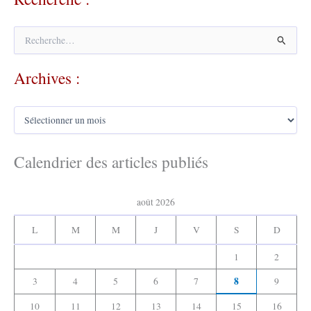
R
e
c
Archives :
h
e
r
A
c
r
h
c
e
h
Calendrier des articles publiés
r
i
v
:
e
août 2026
s
:
L
M
M
J
V
S
D
1
2
8
3
4
5
6
7
9
10
11
12
13
14
15
16