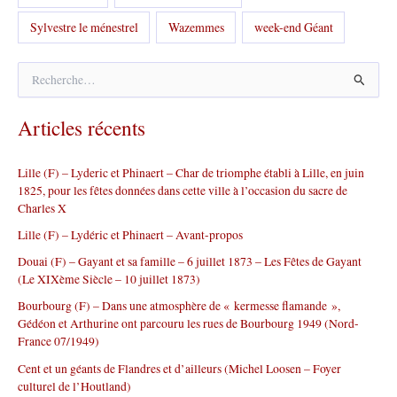
Sylvestre le ménestrel
Wazemmes
week-end Géant
R
e
c
Articles récents
h
e
r
Lille (F) – Lyderic et Phinaert – Char de triomphe établi à Lille, en juin
c
1825, pour les fêtes données dans cette ville à l’occasion du sacre de
h
Charles X
e
r
Lille (F) – Lydéric et Phinaert – Avant-propos
Douai (F) – Gayant et sa famille – 6 juillet 1873 – Les Fêtes de Gayant
:
(Le XIXème Siècle – 10 juillet 1873)
Bourbourg (F) – Dans une atmosphère de « kermesse flamande »,
Gédéon et Arthurine ont parcouru les rues de Bourbourg 1949 (Nord-
France 07/1949)
Cent et un géants de Flandres et d’ailleurs (Michel Loosen – Foyer
culturel de l’Houtland)