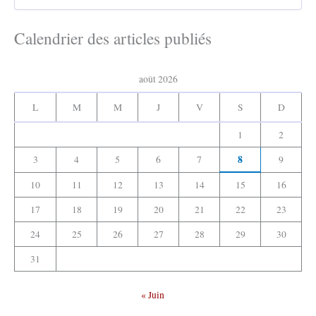
r
h
c
e
h
Calendrier des articles publiés
r
i
v
:
e
août 2026
s
:
L
M
M
J
V
S
D
1
2
8
3
4
5
6
7
9
10
11
12
13
14
15
16
17
18
19
20
21
22
23
24
25
26
27
28
29
30
31
« Juin