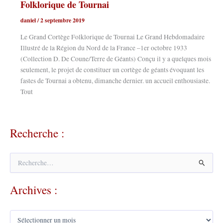
Folklorique de Tournai
daniel
/
2 septembre 2019
Le Grand Cortège Folklorique de Tournai Le Grand Hebdomadaire
Illustré de la Région du Nord de la France –1er octobre 1933
(Collection D. De Coune/Terre de Géants) Conçu il y a quelques mois
seulement, le projet de constituer un cortège de géants évoquant les
fastes de Tournai a obtenu, dimanche dernier. un accueil enthousiaste.
Tout
Recherche :
R
e
c
Archives :
h
e
r
A
c