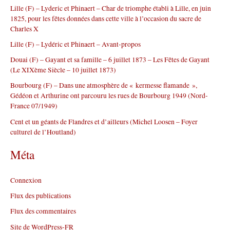
Lille (F) – Lyderic et Phinaert – Char de triomphe établi à Lille, en juin
c
1825, pour les fêtes données dans cette ville à l’occasion du sacre de
h
Charles X
e
r
Lille (F) – Lydéric et Phinaert – Avant-propos
Douai (F) – Gayant et sa famille – 6 juillet 1873 – Les Fêtes de Gayant
:
(Le XIXème Siècle – 10 juillet 1873)
Bourbourg (F) – Dans une atmosphère de « kermesse flamande »,
Gédéon et Arthurine ont parcouru les rues de Bourbourg 1949 (Nord-
France 07/1949)
Cent et un géants de Flandres et d’ailleurs (Michel Loosen – Foyer
culturel de l’Houtland)
Méta
Connexion
Flux des publications
Flux des commentaires
Site de WordPress-FR