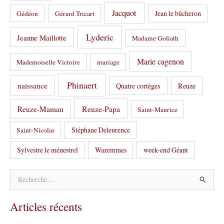
Jacquot
Jean le bûcheron
Gédéon
Gérard Tricart
Lyderic
Jeanne Maillotte
Madame Goliath
Marie cagenon
Mademoiselle Victoire
mariage
Phinaert
naissance
Quatre cortèges
Reuze
Reuze-Papa
Reuze-Maman
Saint-Maurice
Stéphane Deleurence
Saint-Nicolas
Sylvestre le ménestrel
Wazemmes
week-end Géant
R
e
c
Articles récents
h
e
r