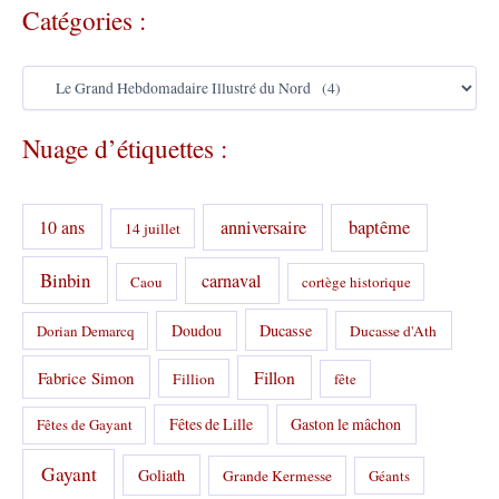
Catégories :
C
a
t
Nuage d’étiquettes :
é
g
o
r
10 ans
anniversaire
baptême
14 juillet
i
e
s
Binbin
carnaval
Caou
cortège historique
:
Doudou
Ducasse
Dorian Demarcq
Ducasse d'Ath
Fabrice Simon
Fillon
Fillion
fête
Fêtes de Lille
Gaston le mâchon
Fêtes de Gayant
Gayant
Goliath
Grande Kermesse
Géants