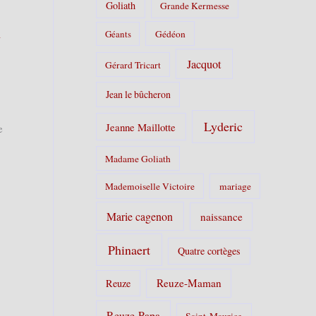
Goliath
Grande Kermesse
i
Géants
Gédéon
Jacquot
Gérard Tricart
Jean le bûcheron
Lyderic
Jeanne Maillotte
e
Madame Goliath
Mademoiselle Victoire
mariage
Marie cagenon
naissance
Phinaert
Quatre cortèges
Reuze-Maman
Reuze
Reuze-Papa
Saint-Maurice