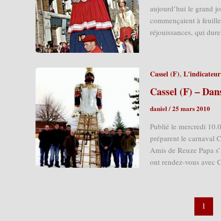
aujourd’hui le grand jo
commençaient à feuillet
réjouissances, qui dure
,
Cassel (F)
L'indicateur
Cassel (F) – Dan
daniel
/
25 mars 2010
Publié le mercredi 10
préparent le carnaval C
Amis de Reuze Papa s’ac
ont rendez-vous avec C
1