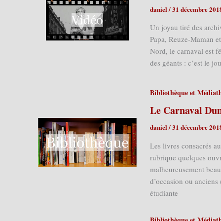
daniel
/
31 décembre 201
Un joyau tiré des arch
Papa, Reuze-Maman et 
Nord, le carnaval est fê
des géants : c’est le jo
Bibliothèque et Médiat
Le Carnaval Dunk
daniel
/
31 décembre 201
Les livres consacrés a
rubrique quelques ouvr
malheureusement beauco
d’occasion ou anciens (
étudiante
Bibliothèque et Médiat