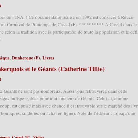
8
ives de l’INA. ! Ce documentaire réalisé en 1992 est consacré à Reuze-
au Carnaval de Printemps de Cassel (F). ********** A Cassel dans le
té selon la tradition avec la participation de toute la population et le défi
ur
,
,
hèque
Dunkerque (F)
Livres
erquois et le Géants (Catherine Tillie)
8
ux Géants ne sont pas nombreux. Aussi vous retrouverez dans cette
ages indispensables pour tout amateur de Géants. Celui-ci, comme
up, est épuisé mais avec chance il est trouvable sur le marché des livr
boutiques, solderies ou achat en ligne). Note de l’éditeur : Lorsqu’une
,
,
hèque
Cassel (F)
Vidéo