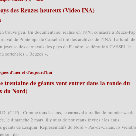
pays des Reuzes heureux (Video INA)
8
n trouve peu. Un documentaire, réalisé en 1976, consacré à Reuze-Pap
aval de Printemps de Cassel et tiré des archives de l’INA. Le lundi de
ion joyeuse des carnavals des pays de Flandre, se déroule à CASSEL le
où sortent les « Reuzes »,
iques d'hier et d'aujourd'hui
e trentaine de géants vont entrer dans la ronde du
ix du Nord)
.D. (CLP) Comme tous les ans, le carnaval aura lieu le premier week-
e, le dimanche 2 mars, il y aura de nouveaux invités : les amis
es géants de Lesquin. Représentatifs du Nord – Pas-de-Calais, ils viendr
région, des