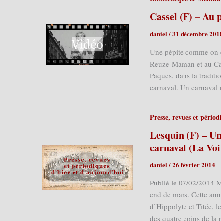
Cassel (F) – Au 
daniel
/
31 décembre 201
Une pépite comme on e
Reuze-Maman et au Carn
Pâques, dans la tradit
carnaval. Un carnaval 
Presse, revues et périod
Lesquin (F) – Un
carnaval (La Vo
daniel
/
26 février 2014
Publié le 07/02/2014 M
end de mars. Cette anné
d’Hippolyte et Titée, l
des quatre coins de la 