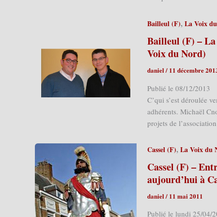
,
Bailleul (F)
La Voix d
Bailleul (F) – L
Voix du Nord)
daniel
/
11 décembre 201
Publié le 08/12/2013 
C’qui s’est déroulée ve
adhérents. Michaël Cnoka
projets de l’associatio
,
Cassel (F)
La Voix du 
Cassel (F) – Entr
aujourd’hui à Ca
daniel
/
11 mai 2011
Publié le lundi 25/04/