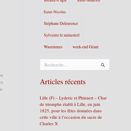
Saint-Nicolas
Stéphane Deleurence
Sylvestre le ménestrel
Wazemmes
week-end Géant
R
e
c
pa
h
Articles récents
es
e
is
r
c
Lille (F) – Lyderic et Phinaert – Char
h
de triomphe établi à Lille, en juin
e
1825, pour les fêtes données dans
r
cette ville à l’occasion du sacre de
Charles X
: