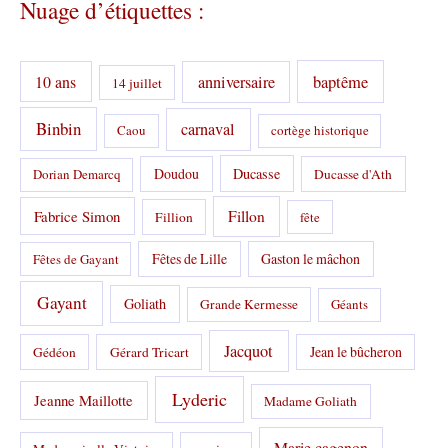
Nuage d’étiquettes :
é
g
o
r
10 ans
anniversaire
baptême
14 juillet
i
e
s
Binbin
carnaval
Caou
cortège historique
:
Doudou
Ducasse
Dorian Demarcq
Ducasse d'Ath
Fabrice Simon
Fillon
Fillion
fête
Fêtes de Lille
Gaston le mâchon
Fêtes de Gayant
Gayant
Goliath
Grande Kermesse
Géants
Jacquot
Jean le bûcheron
Gédéon
Gérard Tricart
Lyderic
Jeanne Maillotte
Madame Goliath
Marie cagenon