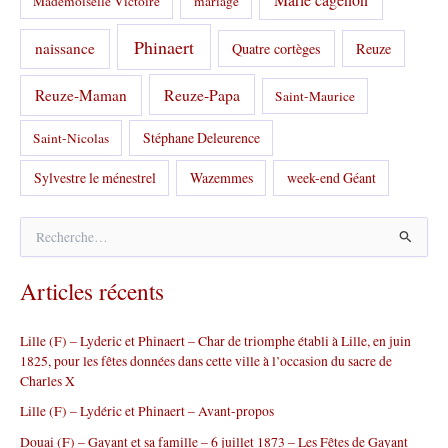
Mademoiselle Victoire
mariage
Phinaert
naissance
Quatre cortèges
Reuze
Reuze-Papa
Reuze-Maman
Saint-Maurice
Stéphane Deleurence
Saint-Nicolas
Sylvestre le ménestrel
Wazemmes
week-end Géant
R
e
c
Articles récents
h
e
r
Lille (F) – Lyderic et Phinaert – Char de triomphe établi à Lille, en juin
c
1825, pour les fêtes données dans cette ville à l’occasion du sacre de
h
Charles X
e
r
Lille (F) – Lydéric et Phinaert – Avant-propos
Douai (F) – Gayant et sa famille – 6 juillet 1873 – Les Fêtes de Gayant
: