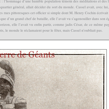
at : l’hommage d’une humble population témoin des méditations et des l
uartier général, allait décider du sort du monde. Cassel avait, avec lui,
ses rues pittoresques cet officier si simple dont M. Henry Cochin écrivait 
e que d’un grand chef de bataille, elle l’avait vu s’agenouiller dans son ég
horizon, elle l’avait vu enfin partir, comme jadis César, de ce même pay
aris, le monde le réclamaient pour le fêter, mais Cassel n’oubliait pas.