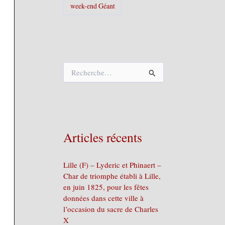
week-end Géant
R
e
c
h
e
r
c
Articles récents
h
e
r
Lille (F) – Lyderic et Phinaert –
Char de triomphe établi à Lille,
:
en juin 1825, pour les fêtes
données dans cette ville à
l’occasion du sacre de Charles
X