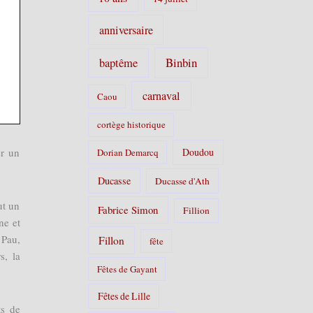
anniversaire
Binbin
baptême
carnaval
Caou
cortège historique
Doudou
er un
Dorian Demarcq
Ducasse
Ducasse d'Ath
ut un
Fabrice Simon
Fillion
ne et
 Pau,
Fillon
fête
s, la
Fêtes de Gayant
Fêtes de Lille
ts de