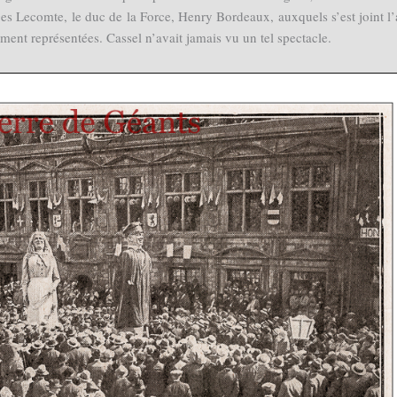
s Lecomte, le duc de la Force, Henry Bordeaux, auxquels s’est joint l
ment représentées. Cassel n’avait jamais vu un tel spectacle.