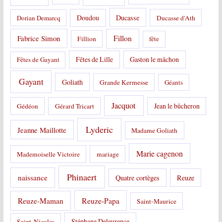
Doudou
Ducasse
Dorian Demarcq
Ducasse d'Ath
Fabrice Simon
Fillon
Fillion
fête
Fêtes de Lille
Gaston le mâchon
Fêtes de Gayant
Gayant
Goliath
Grande Kermesse
Géants
Jacquot
Jean le bûcheron
Gédéon
Gérard Tricart
Lyderic
Jeanne Maillotte
Madame Goliath
Marie cagenon
Mademoiselle Victoire
mariage
Phinaert
naissance
Quatre cortèges
Reuze
Reuze-Papa
Reuze-Maman
Saint-Maurice
Stéphane Deleurence
Saint-Nicolas