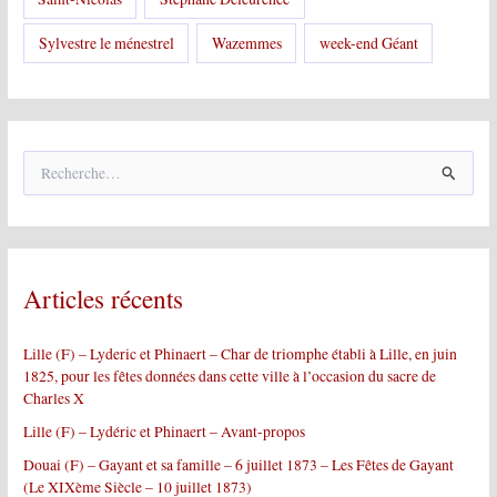
Sylvestre le ménestrel
Wazemmes
week-end Géant
R
e
c
h
e
r
Articles récents
c
h
e
Lille (F) – Lyderic et Phinaert – Char de triomphe établi à Lille, en juin
r
1825, pour les fêtes données dans cette ville à l’occasion du sacre de
Charles X
:
Lille (F) – Lydéric et Phinaert – Avant-propos
Douai (F) – Gayant et sa famille – 6 juillet 1873 – Les Fêtes de Gayant
(Le XIXème Siècle – 10 juillet 1873)