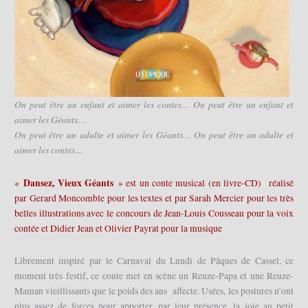
On peut être un enfant et aimer les contes… On peut être un enfant et
aimer les Géants…
On peut être un adulte et aimer les Géants… On peut être un adulte et
aimer les contes…
Dansez, Vieux Géants
«
» est un conte musical (en livre-CD) réalisé
par Gerard Moncomble pour les textes et par Sarah Mercier pour les très
belles illustrations avec le concours de Jean-Louis Cousseau pour la voix
contée et Didier Jean et Olivier Payrat pour la musique
Librement inspiré par le Carnaval du Lundi de Pâques de Cassel, ce
moment très festif, ce conte met en scène un Reuze-Papa et une Reuze-
Maman vieillissants que le poids des ans affecte. Usées, les postures n’ont
plus assez de forces pour apporter, par leur présence, la joie au petit