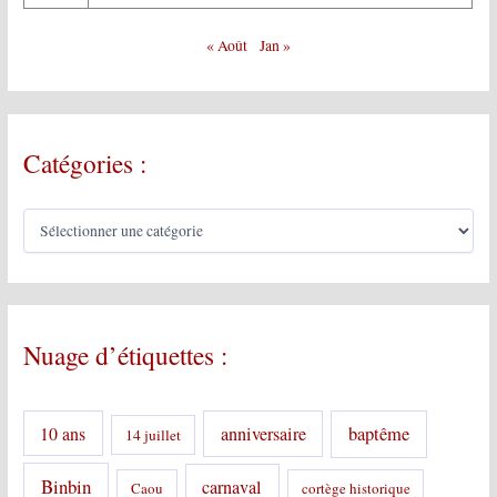
« Août
Jan »
Catégories :
C
a
t
é
g
o
Nuage d’étiquettes :
r
i
e
s
10 ans
anniversaire
baptême
14 juillet
:
Binbin
carnaval
Caou
cortège historique