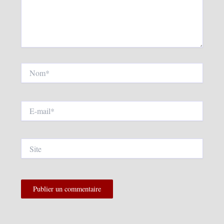
Nom*
E-
mail*
Site