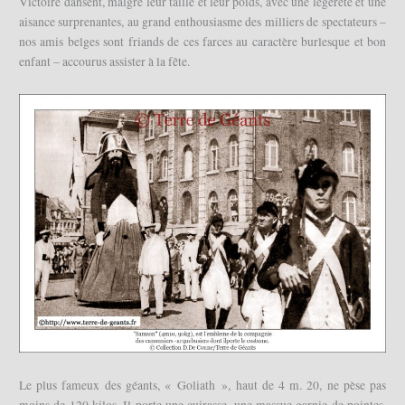
Victoire dansent, malgré leur taille et leur poids, avec une légèreté et une
aisance surprenantes, au grand enthousiasme des milliers de spectateurs –
nos amis belges sont friands de ces farces au caractère burlesque et bon
enfant – accourus assister à la fête.
Le plus fameux des géants, « Goliath », haut de 4 m. 20, ne pèse pas