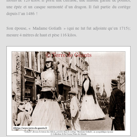
moins de 120 kilos. Il porte une cuirasse, une massue garnie de pointes,
une épée et un casque surmonté d’un dragon. Il fait partie du cortège
depuis l’an 1486 !
Son épouse, « Madame Goliath » (qui ne lut fut adjointe qu’en 1715);
mesure 4 mètres de haut et pèse 116 kilos.