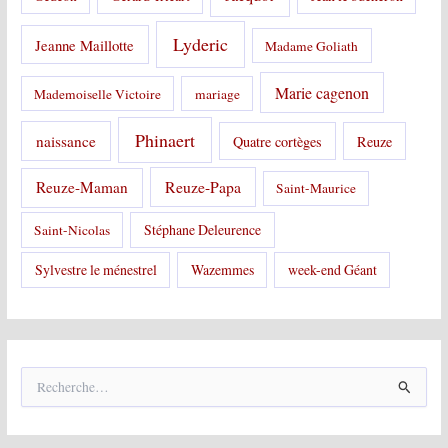
Lyderic
Jeanne Maillotte
Madame Goliath
Marie cagenon
Mademoiselle Victoire
mariage
Phinaert
naissance
Quatre cortèges
Reuze
Reuze-Papa
Reuze-Maman
Saint-Maurice
Stéphane Deleurence
Saint-Nicolas
Sylvestre le ménestrel
Wazemmes
week-end Géant
R
e
c
h