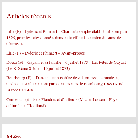
e
r
Articles récents
c
h
e
Lille (F) – Lyderic et Phinaert – Char de triomphe établi à Lille, en juin
r
1825, pour les fêtes données dans cette ville à l’occasion du sacre de
Charles X
:
Lille (F) – Lydéric et Phinaert – Avant-propos
Douai (F) – Gayant et sa famille – 6 juillet 1873 – Les Fêtes de Gayant
(Le XIXème Siècle – 10 juillet 1873)
Bourbourg (F) – Dans une atmosphère de « kermesse flamande »,
Gédéon et Arthurine ont parcouru les rues de Bourbourg 1949 (Nord-
France 07/1949)
Cent et un géants de Flandres et d’ailleurs (Michel Loosen – Foyer
culturel de l’Houtland)
Méta