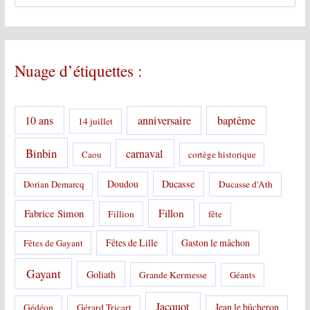
t
é
g
o
Nuage d’étiquettes :
r
i
e
s
10 ans
anniversaire
baptême
14 juillet
:
Binbin
carnaval
Caou
cortège historique
Doudou
Ducasse
Dorian Demarcq
Ducasse d'Ath
Fabrice Simon
Fillon
Fillion
fête
Fêtes de Lille
Gaston le mâchon
Fêtes de Gayant
Gayant
Goliath
Grande Kermesse
Géants
Jacquot
Jean le bûcheron
Gédéon
Gérard Tricart