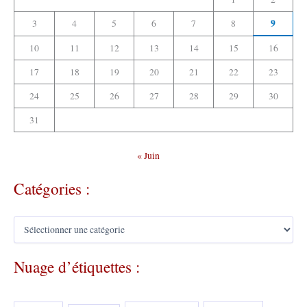
9
3
4
5
6
7
8
10
11
12
13
14
15
16
17
18
19
20
21
22
23
24
25
26
27
28
29
30
31
« Juin
Catégories :
C
a
t
Nuage d’étiquettes :
é
g
o
r