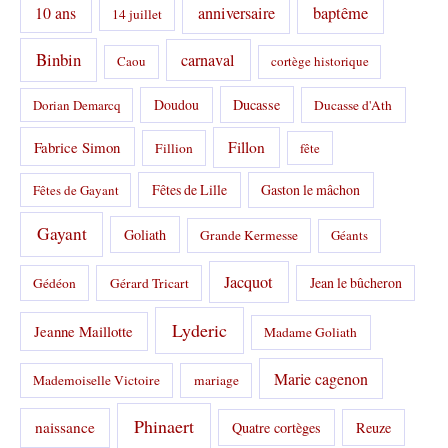
10 ans
anniversaire
baptême
14 juillet
i
e
s
Binbin
carnaval
Caou
cortège historique
:
Doudou
Ducasse
Dorian Demarcq
Ducasse d'Ath
Fabrice Simon
Fillon
Fillion
fête
Fêtes de Lille
Gaston le mâchon
Fêtes de Gayant
Gayant
Goliath
Grande Kermesse
Géants
Jacquot
Jean le bûcheron
Gédéon
Gérard Tricart
Lyderic
Jeanne Maillotte
Madame Goliath
Marie cagenon
Mademoiselle Victoire
mariage
Phinaert
naissance
Quatre cortèges
Reuze