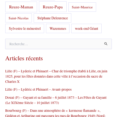
Reuze-Papa
Reuze-Maman
Saint-Maurice
Stéphane Deleurence
Saint-Nicolas
Sylvestre le ménestrel
Wazemmes
week-end Géant
R
e
c
Articles récents
h
e
r
Lille (F) – Lyderic et Phinaert – Char de triomphe établi à Lille, en juin
c
1825, pour les fêtes données dans cette ville à l’occasion du sacre de
h
Charles X
e
r
Lille (F) – Lydéric et Phinaert – Avant-propos
Douai (F) – Gayant et sa famille – 6 juillet 1873 – Les Fêtes de Gayant
:
(Le XIXème Siècle – 10 juillet 1873)
Bourbourg (F) – Dans une atmosphère de « kermesse flamande »,
Gédéon et Arthurine ont parcouru les rues de Bourbourg 1949 (Nord-