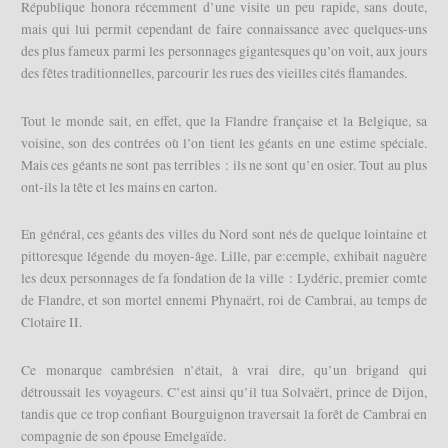
République honora récemment d’une visite un peu rapide, sans doute,
mais qui lui permit cependant de faire connaissance avec quelques-uns
des plus fameux parmi les personnages gigantesques qu’on voit, aux jours
des fêtes traditionnelles, parcourir les rues des vieilles cités flamandes.
Tout le monde sait, en effet, que la Flandre française et la Belgique, sa
voisine, son des contrées où l’on tient les géants en une estime spéciale.
Mais ces géants ne sont pas terribles : ils ne sont qu’en osier. Tout au plus
ont-ils la tête et les mains en carton.
En général, ces géants des villes du Nord sont nés de quelque lointaine et
pittoresque légende du moyen-âge. Lille, par e:cemple, exhibait naguère
les deux personnages de fa fondation de la ville : Lydéric, premier comte
de Flandre, et son mortel ennemi Phynaërt, roi de Cambrai, au temps de
Clotaire II.
Ce monarque cambrésien n’était, à vrai dire, qu’un brigand qui
détroussait les voyageurs. C’est ainsi qu’il tua Solvaërt, prince de Dijon,
tandis que ce trop confiant Bourguignon traversait la forêt de Cambrai en
compagnie de son épouse Emelgaïde.