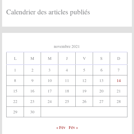
v
e
Calendrier des articles publiés
s
:
novembre 2021
L
M
M
J
V
S
D
1
2
3
4
5
6
7
8
9
10
11
12
13
14
15
16
17
18
19
20
21
22
23
24
25
26
27
28
29
30
« Fév
Fév »