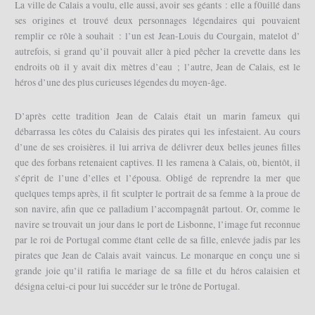
La ville de Calais a voulu, elle aussi, avoir ses géants : elle a f0uillé dans
ses origines et trouvé deux personnages légendaires qui pouvaient
remplir ce rôle à souhait : l’un est Jean-Louis du Courgain, matelot d’
autrefois, si grand qu’il pouvait aller à pied pêcher la crevette dans les
endroits où il y avait dix mètres d’eau ; l’autre, Jean de Calais, est le
héros d’une des plus curieuses légendes du moyen-âge.
D’après cette tradition Jean de Calais était un marin fameux qui
débarrassa les côtes du Calaisis des pirates qui les infestaient. Au cours
d’une de ses croisières. il lui arriva de délivrer deux belles jeunes filles
que des forbans retenaient captives. Il les ramena à Calais, où, bientôt, il
s’éprit de l’une d’elles et l’épousa. Obligé de reprendre la mer que
quelques temps après, il fit sculpter le portrait de sa femme à la proue de
son navire, afin que ce palladium l’accompagnât partout. Or, comme le
navire se trouvait un jour dans le port de Lisbonne, l’image fut reconnue
par le roi de Portugal comme étant celle de sa fille, enlevée jadis par les
pirates que Jean de Calais avait vaincus. Le monarque en conçu une si
grande joie qu’il ratifia le mariage de sa fille et du héros calaisien et
désigna celui-ci pour lui succéder sur le trône de Portugal.