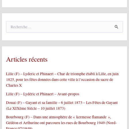
R
e
c
h
e
r
Articles récents
c
h
e
Lille (F) – Lyderic et Phinaert – Char de triomphe établi à Lille, en juin
r
1825, pour les fêtes données dans cette ville à l’occasion du sacre de
Charles X
:
Lille (F) – Lydéric et Phinaert – Avant-propos
Douai (F) – Gayant et sa famille – 6 juillet 1873 – Les Fêtes de Gayant
(Le XIXème Siècle – 10 juillet 1873)
Bourbourg (F) – Dans une atmosphère de « kermesse flamande »,
Gédéon et Arthurine ont parcouru les rues de Bourbourg 1949 (Nord-
France 07/1949)