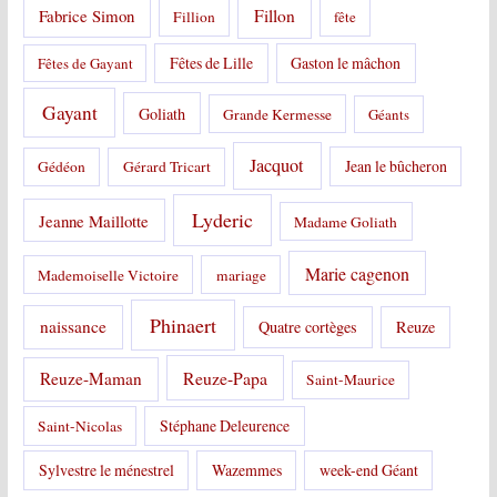
Fabrice Simon
Fillon
Fillion
fête
Fêtes de Lille
Gaston le mâchon
Fêtes de Gayant
Gayant
Goliath
Grande Kermesse
Géants
Jacquot
Jean le bûcheron
Gédéon
Gérard Tricart
Lyderic
Jeanne Maillotte
Madame Goliath
Marie cagenon
Mademoiselle Victoire
mariage
Phinaert
naissance
Quatre cortèges
Reuze
Reuze-Papa
Reuze-Maman
Saint-Maurice
Stéphane Deleurence
Saint-Nicolas
Sylvestre le ménestrel
Wazemmes
week-end Géant