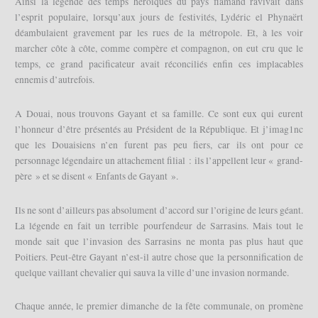
Ainsi la légende des temps héroïques du pays flamand ravivait dans
l’esprit populaire, lorsqu’aux jours de festivités, Lydéric el Phynaërt
déambulaient gravement par les rues de la métropole. Et, à les voir
marcher côte à côte, comme compère et compagnon, on eut cru que le
temps, ce grand pacificateur avait réconciliés enfin ces implacables
ennemis d’autrefois.
A Douai, nous trouvons Gayant et sa famille. Ce sont eux qui eurent
l’honneur d’être présentés au Président de la République. Et j’imag1nc
que les Douaisiens n’en furent pas peu fiers, car ils ont pour ce
personnage légendaire un attachement filial : ils l’appellent leur « grand-
père » et se disent « Enfants de Gayant ».
Ils ne sont d’ailleurs pas absolument d’accord sur l’origine de leurs géant.
La légende en fait un terrible pourfendeur de Sarrasins. Mais tout le
monde sait que l’invasion des Sarrasins ne monta pas plus haut que
Poitiers. Peut-être Gayant n’est-il autre chose que la personnification de
quelque vaillant chevalier qui sauva la ville d’une invasion normande.
Chaque année, le premier dimanche de la fête communale, on promène