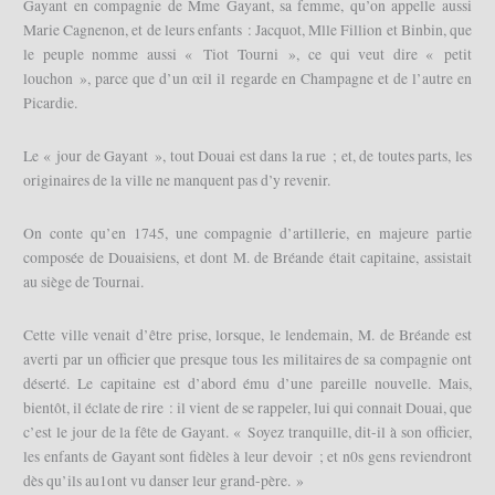
Gayant en compagnie de Mme Gayant, sa femme, qu’on appelle aussi
Marie Cagnenon, et de leurs enfants : Jacquot, Mlle Fillion et Binbin, que
le peuple nomme aussi « Tiot Tourni », ce qui veut dire « petit
louchon », parce que d’un œil il regarde en Champagne et de l’autre en
Picardie.
Le « jour de Gayant », tout Douai est dans la rue ; et, de toutes parts, les
originaires de la ville ne manquent pas d’y revenir.
On conte qu’en 1745, une compagnie d’artillerie, en majeure partie
composée de Douaisiens, et dont M. de Bréande était capitaine, assistait
au siège de Tournai.
Cette ville venait d’être prise, lorsque, le lendemain, M. de Bréande est
averti par un officier que presque tous les militaires de sa compagnie ont
déserté. Le capitaine est d’abord ému d’une pareille nouvelle. Mais,
bientôt, il éclate de rire : il vient de se rappeler, lui qui connait Douai, que
c’est le jour de la fête de Gayant. « Soyez tranquille, dit-il à son officier,
les enfants de Gayant sont fidèles à leur devoir ; et n0s gens reviendront
dès qu’ils au1ont vu danser leur grand-père. »