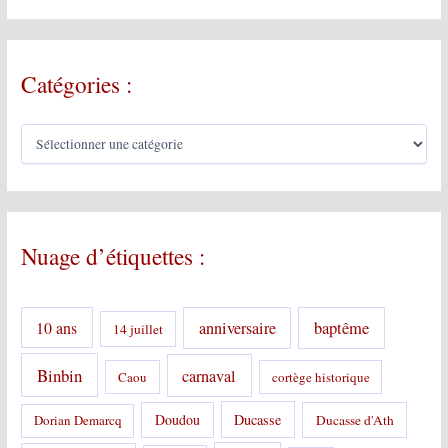
Catégories :
C
a
t
é
g
o
Nuage d’étiquettes :
r
i
e
s
10 ans
anniversaire
baptême
14 juillet
:
Binbin
carnaval
Caou
cortège historique
Doudou
Ducasse
Dorian Demarcq
Ducasse d'Ath