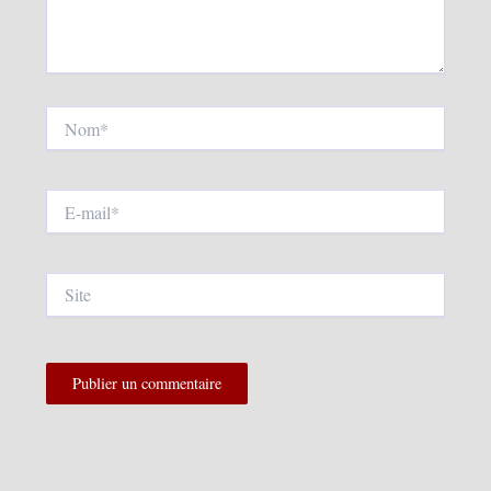
Nom*
E-
mail*
Site