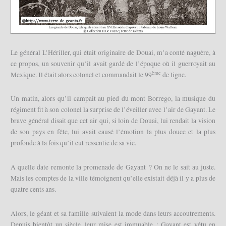
Le général L’Hériller, qui était originaire de Douai, m’a conté naguère, à
ce propos, un souvenir qu’il avait gardé de l’époque où il guerroyait au
ème
Mexique. Il était alors colonel et commandait le 99
de ligne.
Un matin, alors qu’il campait au pied du mont Borrego, la musique du
régiment fit à son colonel la surprise de l’éveiller avec l’air de Gayant. Le
brave général disait que cet air qui, si loin de Douai, lui rendait la vision
de son pays en fête, lui avait causé l’émotion la plus douce et la plus
profonde à la fois qu’il eût ressentie de sa vie.
A quelle date remonte la promenade de Gayant ? On ne le sait au juste.
Mais les comptes de la ville témoignent qu’elle existait déjà il y a plus de
quatre cents ans.
Alors, le géant et sa famille suivaient la mode dans leurs accoutrements.
Depuis bientôt un siècle, leur mise est immuable : Gayant est vêtu en