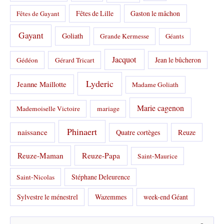
Fêtes de Lille
Gaston le mâchon
Fêtes de Gayant
Gayant
Goliath
Grande Kermesse
Géants
Jacquot
Jean le bûcheron
Gédéon
Gérard Tricart
Lyderic
Jeanne Maillotte
Madame Goliath
Marie cagenon
Mademoiselle Victoire
mariage
Phinaert
naissance
Quatre cortèges
Reuze
Reuze-Papa
Reuze-Maman
Saint-Maurice
Stéphane Deleurence
Saint-Nicolas
Sylvestre le ménestrel
Wazemmes
week-end Géant
R