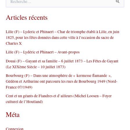
e
c
Articles récents
h
e
r
Lille (F) – Lyderic et Phinaert – Char de triomphe établi à Lille, en juin
c
1825, pour les fêtes données dans cette ville à l’occasion du sacre de
h
Charles X
e
r
Lille (F) – Lydéric et Phinaert – Avant-propos
Douai (F) – Gayant et sa famille – 6 juillet 1873 – Les Fêtes de Gayant
:
(Le XIXème Siècle – 10 juillet 1873)
Bourbourg (F) – Dans une atmosphère de « kermesse flamande »,
Gédéon et Arthurine ont parcouru les rues de Bourbourg 1949 (Nord-
France 07/1949)
Cent et un géants de Flandres et d’ailleurs (Michel Loosen – Foyer
culturel de l’Houtland)
Méta
Connexion