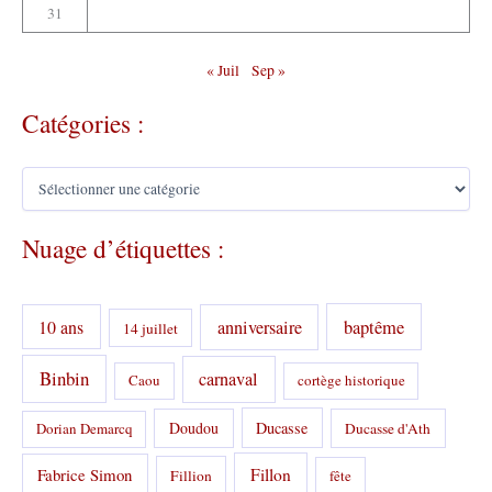
31
« Juil
Sep »
Catégories :
C
a
t
Nuage d’étiquettes :
é
g
o
r
10 ans
anniversaire
baptême
14 juillet
i
e
s
Binbin
carnaval
Caou
cortège historique
:
Doudou
Ducasse
Dorian Demarcq
Ducasse d'Ath
Fabrice Simon
Fillon
Fillion
fête