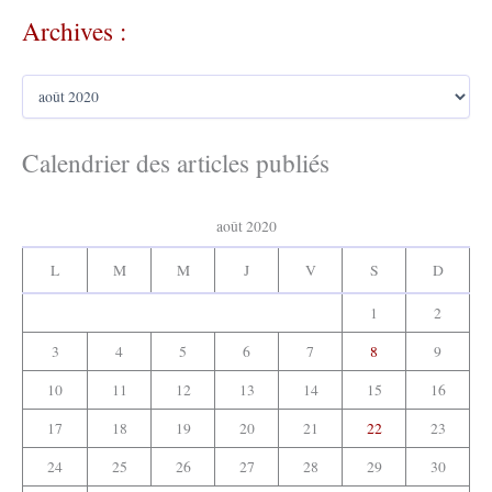
c
Archives :
h
e
r
A
c
r
h
c
e
h
Calendrier des articles publiés
r
i
v
:
e
août 2020
s
:
L
M
M
J
V
S
D
1
2
3
4
5
6
7
8
9
10
11
12
13
14
15
16
17
18
19
20
21
22
23
24
25
26
27
28
29
30