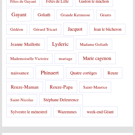
Fêtes de Lille
Gaston le mâchon
Fêtes de Gayant
Gayant
Goliath
Grande Kermesse
Géants
Jacquot
Jean le bûcheron
Gédéon
Gérard Tricart
Lyderic
Jeanne Maillotte
Madame Goliath
Marie cagenon
Mademoiselle Victoire
mariage
Phinaert
naissance
Quatre cortèges
Reuze
Reuze-Papa
Reuze-Maman
Saint-Maurice
Stéphane Deleurence
Saint-Nicolas
Sylvestre le ménestrel
Wazemmes
week-end Géant