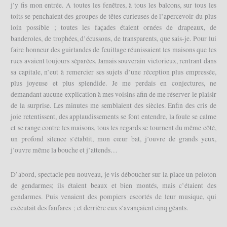
j’y fis mon entrée. A toutes les fenêtres, à tous les balcons, sur tous les
toits se penchaient des groupes de têtes curieuses de l’apercevoir du plus
loin possible ; toutes les façades étaient ornées de drapeaux, de
banderoles, de trophées, d’écussons, de transparents, que sais-je. Pour lui
faire honneur des guirlandes de feuillage réunissaient les maisons que les
rues avaient toujours séparées. Jamais souverain victorieux, rentrant dans
sa capitale, n’eut à remercier ses sujets d’une réception plus empressée,
plus joyeuse et plus splendide. Je me perdais en conjectures, ne
demandant aucune explication à mes voisins afin de me réserver le plaisir
de la surprise. Les minutes me semblaient des siècles. Enfin des cris de
joie retentissent, des applaudissements se font entendre, la foule se calme
et se range contre les maisons, tous les regards se tournent du même côté,
un profond silence s’établit, mon cœur bat, j’ouvre de grands yeux,
j’ouvre même la bouche et j’attends…
D’abord, spectacle peu nouveau, je vis déboucher sur la place un peloton
de gendarmes; ils étaient beaux et bien montés, mais c’étaient des
gendarmes. Puis venaient des pompiers escortés de leur musique, qui
exécutait des fanfares ; et derrière eux s’avançaient cinq géants.