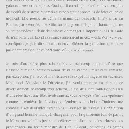
gaiement ses derniers jours. Quoi qu’il en soit, jamais elle n’avait eu plus
de motifs de tristesse et jamais elle ne s’était donné plus de fêles qu’en ce
moment. Elle pousse au délire la manie des banquets. Il n’y a pas en
France, par exemple, une ville, un bourg, un village, un hameau qui ne
soient possédés du désir de boire et de manger n’importe quoi à la santé
de n’importe qui. Les plus enragés aimeraient mieux – cela s’est vu – par
conséquent je puis dire aiment mieux, célébrer la guillotine, que de se
Ab
uno disce omnes.
passer entièrement de célébrations.
Je suis d’ordinaire plus raisonnable et beaucoup moins folâtre que
l’espèce humaine, permettez-moi de m’en vanter ; mais cette semaine,
par exception, j’ai secoué ma tristesse et envoyé ma sagesse en vacances.
Moi, aussi, Monsieur le Directeur, j’ai voulu prendre ma part de ce
divertissement beaucoup trop général. Je me suis senti tout-à-coup saisi
d’une idée fixe : une fête. Évidemment, vous le voyez, c’est une épidémie
comme le choléra. Je n’avais que l’embarras du choix : Toulouse me
conviait à ses délirantes farandoles ; Bourges m’invitait à l’exhibition
d’un grand homme manqué, changeant pour la quinzième fois de parti ;
le Mans, aux volailles justement célèbres, m’offrait, sous les arbres de ses
promenades, un festin monstre de 1 fr. 10 cent., où toutes les gardes