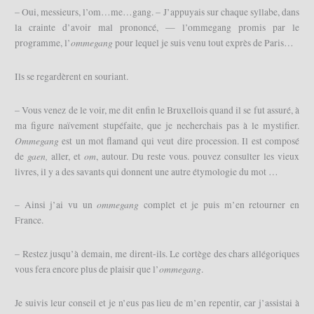
– Oui, messieurs, l’om…me…gang. – J’appuyais sur chaque syllabe, dans
la crainte d’avoir mal prononcé, — l’ommegang promis par le
ommegang
programme, l’
pour lequel je suis venu tout exprès de Paris…
Ils se regardèrent en souriant.
– Vous venez de le voir, me dit enfin le Bruxellois quand il se fut assuré, à
ma figure naïvement stupéfaite, que je necherchais pas à le mystifier.
Ommegang
est un mot flamand qui veut dire procession. Il est composé
gaen,
om
de
aller, et
, autour. Du reste vous. pouvez consulter les vieux
livres, il y a des savants qui donnent une autre étymologie du mot …
ommegang
– Ainsi j’ai vu un
complet et je puis m’en retourner en
France.
– Restez jusqu’à demain, me dirent-ils. Le cortège des chars allégoriques
ommegang
vous fera encore plus de plaisir que l’
.
Je suivis leur conseil et je n’eus pas lieu de m’en repentir, car j’assistai à