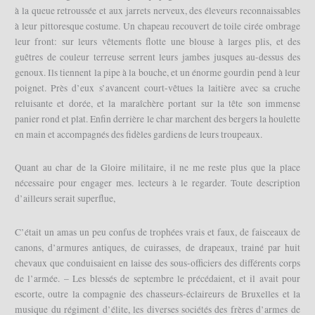
à la queue retroussée et aux jarrets nerveux, des éleveurs reconnaissables
à leur pittoresque costume. Un chapeau recouvert de toile cirée ombrage
leur front: sur leurs vêtements flotte une blouse à larges plis, et des
guêtres de couleur terreuse serrent leurs jambes jusques au-dessus des
genoux. Ils tiennent la pipe à la bouche, et un énorme gourdin pend à leur
poignet. Près d’eux s’avancent court-vêtues la laitière avec sa cruche
reluisante et dorée, et la maraîchère portant sur la tête son immense
panier rond et plat. Enfin derrière le char marchent des bergers la houlette
en main et accompagnés des fidèles gardiens de leurs troupeaux.
Quant au char de la Gloire militaire, il ne me reste plus que la place
nécessaire pour engager mes. lecteurs à le regarder. Toute description
d’ailleurs serait superflue,
C’était un amas un peu confus de trophées vrais et faux, de faisceaux de
canons, d’armures antiques, de cuirasses, de drapeaux, trainé par huit
chevaux que conduisaient en laisse des sous-officiers des différents corps
de l’armée. – Les blessés de septembre le précédaient, et il avait pour
escorte, outre la compagnie des chasseurs-éclaireurs de Bruxelles et la
musique du régiment d’élite, les diverses sociétés des frères d’armes de