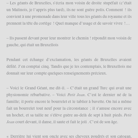
– Les géants de Bruxelles, s’écria mon voisin de droite stupéfait (c’était
un Malinois, je l’appris plus tard), ils ne sont guère polis. Comment ! ils
convient à une promenade dans leur ville tous les géants du royaume et ils
prennent la tête du cortège ! Quel manque d’usage et de savoir vivre !…
– Ils passent devant pour leur montrer le chemin ! répondit mon voisin de
gauche, qui était un Bruxellois
Pendant cet échange d’exclamation, les géants de Bruxelles avaient
défilé. J’en comptai cinq. Tandis que je les contemplais, le Bruxellois me
donnait sur leur compte quelques renseignements précieux.
– Voici le Grand Géant, me dit-il. – C’était un grand Turc qui avait une
Petit Jean
physionomie rébarbative. – Voici
. C’est le dernier né de la
famille; il porte encore le bourrelet et le tablier à bavette. On lui a même
fait un bourrelet tout neuf pour la circonstance ; il s’amuse encore avec
Petit
un hochet, et sa taille ne s’élève guère au-delà de sept à huit pieds.
Jean
court devant, il danse, il saute et fait le joli . C’est de son âge.
« Derrière lui vient son oncle avec ses cheveux poudrés et son catogan,