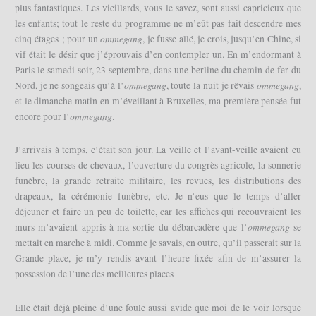
plus fantastiques. Les vieillards, vous le savez, sont aussi capricieux que
les enfants; tout le reste du programme ne m’eût pas fait descendre mes
ommegang
cinq étages ; pour un
, je fusse allé, je crois, jusqu’en Chine, si
vif était le désir que j’éprouvais d’en contempler un. En m’endormant à
Paris le samedi soir, 23 septembre, dans une berline du chemin de fer du
ommegang
ommegang
Nord, je ne songeais qu’à l’
, toute la nuit je rêvais
,
et le dimanche matin en m’éveillant à Bruxelles, ma première pensée fut
ommegang
encore pour l’
.
J’arrivais à temps, c’était son jour. La veille et l’avant-veille avaient eu
lieu les courses de chevaux, l’ouverture du congrès agricole, la sonnerie
funèbre, la grande retraite militaire, les revues, les distributions des
drapeaux, la cérémonie funèbre, etc. Je n’eus que le temps d’aller
déjeuner et faire un peu de toilette, car les affiches qui recouvraient les
ommegang
murs m’avaient appris à ma sortie du débarcadère que l’
se
mettait en marche à midi. Comme je savais, en outre, qu’il passerait sur la
Grande place, je m’y rendis avant l’heure fixée afin de m’assurer la
possession de l’une des meilleures places
Elle était déjà pleine d’une foule aussi avide que moi de le voir lorsque