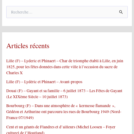
R
e
c
h
e
r
Articles récents
c
h
e
Lille (F) – Lyderic et Phinaert – Char de triomphe établi à Lille, en juin
r
1825, pour les fêtes données dans cette ville à l’occasion du sacre de
Charles X
:
Lille (F) – Lydéric et Phinaert – Avant-propos
Douai (F) – Gayant et sa famille – 6 juillet 1873 – Les Fêtes de Gayant
(Le XIXème Siècle – 10 juillet 1873)
Bourbourg (F) – Dans une atmosphère de « kermesse flamande »,
Gédéon et Arthurine ont parcouru les rues de Bourbourg 1949 (Nord-
France 07/1949)
Cent et un géants de Flandres et d’ailleurs (Michel Loosen – Foyer
culturel de l’Houtland)