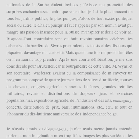
nationales de la Sarthe étaient invitées ; l’Alsace me promettait des
surprises enchanteresses ; enfin que vous dirai-je ? si le plus innocent de
tous les jardins publics, le plus pur jusqu’alors de tout excès politique,
social ou autre, le Chalet, puisqu’il faut l’appeler par son nom, n’avait pu,
malgré ma passion insensée pour la Suisse, m’inspirer le désir de voir M.
Risquons-Tout contrefaire sept ou huit révolutionnaires célèbres, les
cabarets de la barrière de Sèvres préparaient des toasts et des discours qui
piquaient davantage ma curiosité. Mais quand une fois on prend des fêles
on n’en saurait trop prendre. Après une courte délibération, je me suis
donc décidé pour Bruxelles, car le bourgmestre de cette ville, M. Wyns, et
son secrétaire, Waefelaer, avaient eu la complaisance de m’envoyer un
programme composé de quatre jours entiers de salves d’artillerie, courses
de chevaux, congrès agricole, sonneries funèbres, grandes retraites
militaires, revues et distributions de drapeaux, jeux et exercices
ommegang
populaires, tirs, expositions agricole, de l’industrie et des arts,
,
concerts, distribution de prix, bals, illuminations, etc.. etc., le tout en
l’honneur du dix-huitième anniversaire de l’indépendance belge.
ommegang
Je n’avais jamais vu d’
, je n’en avais même jamais entendu
parler, et mon imagination m’en traçait les images les plus variées et les