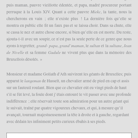
puis maman, pauvre vieillotte édentée, et papa, madré procureur portant
Miekc
perruque à la Louis XlV. Quant a cette pauvre
, la tante, nous la
chercherons en vain ; elle n’existe plus ! La dernière fois qu’elle se
montra en public elle fit un faux pas et se laissa choir. Dans sa chute, elle
se cassa le nez et autre chose encore, si bien qu’elle en est morte. Du reste,
ajouta-t-il avec un soupir, ce n’est pas la seule perte de ce genre que nous
grand- papa
grand’maman
sultan
sultane
Jean
ayons à regretter,
,
, le
et la
,
de Nivelle
Gudule
et sa femme
ne vivent plus que dans la mémoire des
Bruxellois désolés. »
Monsieur et madame Goliath d’Ath suivirent les géants de Bruxelles; puis
langeman
apparut le
de Hasselt, un chevalier armé de pied en cap et assis
sur un fauteuil roulant. Bien que ce chevalier eût eu vingt pieds de haut
s’il se fût levé, la foule dont j’étais entouré le vit passer avec une profonde
indifférence ; elle réservait toute son admiration pour un autre géant qui
le suivait, traîné par quatre vigoureux chevaux, et qui, à mesure qu’il
avançait, tournait majestueusement la tête à droite et à gauche, regardant
avec dédain les infiniment petits curieux ébahis à ses pieds.