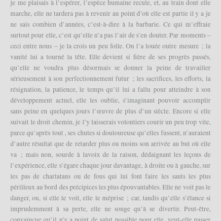
je me plaisais à l’espérer, l’espèce humaine recule, et, au train dont elle
marche, elle ne tardera pas à revenir au point d’où elle est partie il y a je
ne sais combien d’années, c’est-à-dire à la barbarie. Ce qui m’effraie
surtout pour elle, c’est qu’elle n’a pas l’air de s’en douter. Par moments –
ceci entre nous – je la crois un peu folle. On l’a louée outre mesure ; la
vanité lui a tourné la tête. Elle devient si fière de ses progrès passés,
qu’elle ne voudra plus désormais se donner la peine de travailler
sérieusement à son perfectionnement futur ; les sacrifices, les efforts, la
résignation, la patience, le temps qu’il lui a fallu pour atteindre à son
développement actuel, elle les oublie, s’imaginant pouvoir accomplir
sans peine en quelques jours l’œuvre de plus d’un siècle. Encore si elle
suivait le droit chemin, je l’y laisserais volontiers courir un peu trop vite,
parce qu’après tout , ses chutes si douloureuse qu’elles fussent, n’auraient
d’autre résultat que de retarder plus ou moins son arrivée au but où elle
va ; mais non, sourde à lavoix de la raison, dédaignant les leçons de
l’expérience, elle s’égare chaque jour davantage, à droite ou à gauche, sur
les pas de charlatans ou de fous qui lui font faire les sauts les plus
périlleux au bord des précipices les plus épouvantables. Elle ne voit pas le
danger, ou, si elle le voit, elle le méprise ; car, tandis qu’elle s’élance si
imprudemment à sa perte, elle ne songe qu’à se divertir. Peut-être,
convaincue qu’il n’y a point de salut possible pour elle, veut-elle passer