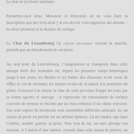
Le char de la Gloire militaire.
Permettez-moi donc, Monsieur le Directeur, de ne vous faire la
description que des trois dont j’ai cru devoir vous rapporter des dessins :
les deux premiers et le dernier du cortège.
Char du Luxembourg
chasse ancienne
Le
(la
) ouvrait la marche,
précédé par un détachement de cavalerie.
Au seul nom du Luxembourg, l’imagination se transporte dans celle
antique forêt des Ardennes où, depuis les premiers temps historiques
jusqu’à nos jours, les flèches et les balles· des chasseurs n’ont cessé de
siffler, le cor de résonner, les meutes avides de se lancer à la poursuite du
gibier. Consacré à la chasse, le char de celte province frappe les yeux par
sa forme agreste et sauvage : il représente un entassement de rochers
couverts de mousse et étreints par les bras robustes d’un chêne renversé.
Sur celte espèce de monticule sont rassemblés différents animaux. Ici un
oiseau de proie est perché sur un arbuste épineux. Là un renard, tapi dans
l’ombre, semble guetter sa proie. Non loin de lui, un ours allonge son
museau. A l’entrée d’une tanière, creusée dans celle masse de pierres, un