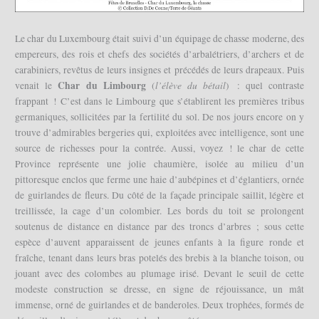
Le char du Luxembourg était suivi d’un équipage de chasse moderne, des
empereurs, des rois et chefs des sociétés d’arbalétriers, d’archers et de
carabiniers, revêtus de leurs insignes et précédés de leurs drapeaux. Puis
Char du Limbourg
l’élève du bétail
venait le
(
) : quel contraste
frappant ! C’est dans le Limbourg que s’établirent les premières tribus
germaniques, sollicitées par la fertilité du sol. De nos jours encore on y
trouve d’admirables bergeries qui, exploitées avec intelligence, sont une
source de richesses pour la contrée. Aussi, voyez ! le char de cette
Province représente une jolie chaumière, isolée au milieu d’un
pittoresque enclos que ferme une haie d’aubépines et d’églantiers, ornée
de guirlandes de fleurs. Du côté de la façade principale saillit, légère et
treillissée, la cage d’un colombier. Les bords du toit se prolongent
soutenus de distance en distance par des troncs d’arbres ; sous cette
espèce d’auvent apparaissent de jeunes enfants à la figure ronde et
fraîche, tenant dans leurs bras potelés des brebis à la blanche toison, ou
jouant avec des colombes au plumage irisé. Devant le seuil de cette
modeste construction se dresse, en signe de réjouissance, un mât
immense, orné de guirlandes et de banderoles. Deux trophées, formés de