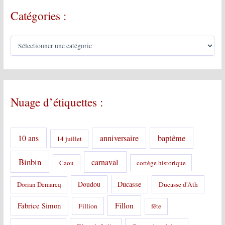
Catégories :
C
a
t
é
g
o
Nuage d’étiquettes :
r
i
e
s
10 ans
anniversaire
baptême
14 juillet
:
Binbin
carnaval
Caou
cortège historique
Doudou
Ducasse
Dorian Demarcq
Ducasse d'Ath
Fabrice Simon
Fillon
Fillion
fête