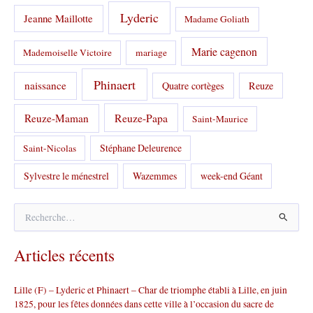
Lyderic
Jeanne Maillotte
Madame Goliath
Marie cagenon
Mademoiselle Victoire
mariage
Phinaert
naissance
Quatre cortèges
Reuze
Reuze-Papa
Reuze-Maman
Saint-Maurice
Stéphane Deleurence
Saint-Nicolas
Sylvestre le ménestrel
Wazemmes
week-end Géant
R
e
c
Articles récents
h
e
r
Lille (F) – Lyderic et Phinaert – Char de triomphe établi à Lille, en juin
c
1825, pour les fêtes données dans cette ville à l’occasion du sacre de
h