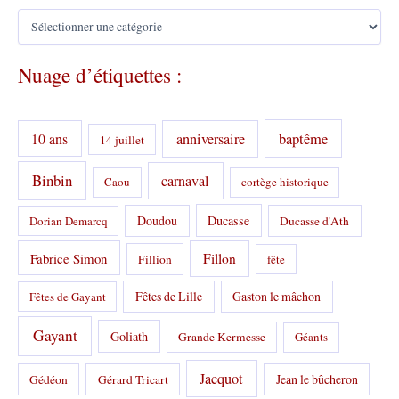
C
a
t
Nuage d’étiquettes :
é
g
o
r
10 ans
anniversaire
baptême
14 juillet
i
e
s
Binbin
carnaval
Caou
cortège historique
:
Doudou
Ducasse
Dorian Demarcq
Ducasse d'Ath
Fabrice Simon
Fillon
Fillion
fête
Fêtes de Lille
Gaston le mâchon
Fêtes de Gayant
Gayant
Goliath
Grande Kermesse
Géants
Jacquot
Jean le bûcheron
Gédéon
Gérard Tricart