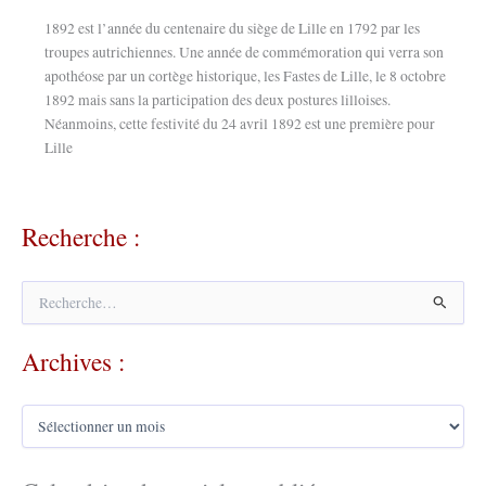
1892 est l’année du centenaire du siège de Lille en 1792 par les
troupes autrichiennes. Une année de commémoration qui verra son
apothéose par un cortège historique, les Fastes de Lille, le 8 octobre
1892 mais sans la participation des deux postures lilloises.
Néanmoins, cette festivité du 24 avril 1892 est une première pour
Lille
Recherche :
R
e
c
Archives :
h
e
r
A
c
r
h
c
e
h
r