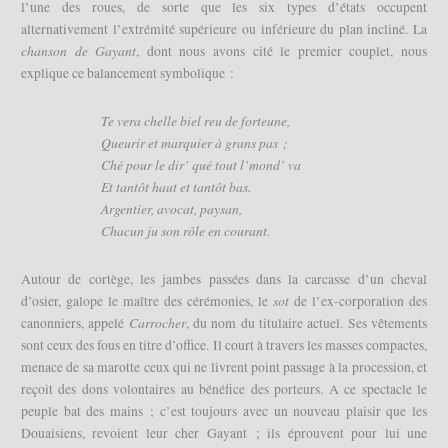
l’une des roues, de sorte que les six types d’états occupent
alternativement l’extrémité supérieure ou inférieure du plan incliné. La
chanson de Gayant
, dont nous avons cité le premier couplet, nous
explique ce balancement symbolique :
Te vera chelle biel reu de forteune,
Queurir et marquier à grans pas ;
Ché pour le dir’ qué tout l’mond’ va
Et tantôt haut et tantôt bas.
Argentier, avocat, paysan,
Chacun ju son rôle en courant.
Autour de cortège, les jambes passées dans la carcasse d’un cheval
sot
d’osier, galope le maître des cérémonies, le
de l’ex-corporation des
Carrocher
canonniers, appelé
, du nom du titulaire actuel. Ses vêtements
sont ceux des fous en titre d’office. Il court à travers les masses compactes,
menace de sa marotte ceux qui ne livrent point passage à la procession, et
reçoit des dons volontaires au bénéfice des porteurs. A ce spectacle le
peuple bat des mains ; c’est toujours avec un nouveau plaisir que les
Douaisiens, revoient leur cher Gayant ; ils éprouvent pour lui une