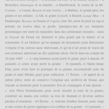
Ommegan
Mi-
Bruxelles,
et sa famille ; à Hazebrouck, le comte de la
Carême ;
Reusen
binbin ;
à Cassel,
et son
à Malines, le grand-père des
Goliath
Lange-Man ;
géants et ses enfants ; à Ath, le géant
; à Hasselt,
à
Reusen
Cupido
Dunkerque,
, sa femme et
, leur fils, armé de pied en cap et
binbin
portant un
dans sa poche. Quelques-uns de ces éminents
personnages ont tenté de reparaître dans des cérémonies récentes ; mais
Gayant
le
de Douai est demeuré le plus grand par la stature et la
renommée. Il est fâcheux qu’on manque de documents pour déterminer
l’origine d’un colosse aussi intéressant, et qu’on n’ait point de traces de
son existence antérieure au dix-septième siècle. On lit dans un compte du
20 juin 1665 : « A cinq hommes ayant porté le géant, payé à chacun 30
pastards.-A ceulx ayant porté la géante : 30 pastards.-A Marie-Jenne
Paul, pour avoir faict la perruque de la géante, raccommodé celle du
géant et saint Michel, payé pour réduction: 17 florins. » Il appert de la
même pièce, dont on conserve l’original aux archives de Douai, que
Gayant se montrait pour la première fois en compagnie d’une épouse :
« Aux Pères Dominicains, pour avoir moullé la teste de la géante,
construit ses mains, son collier, sa rose de diamant et diverses aultres
pieches d’ornement : 40 florins.- A Antoine Denher, foureur, pour vingt
et une cordes de perles appliquez à la coiffure de la géante : 63 pastards. –