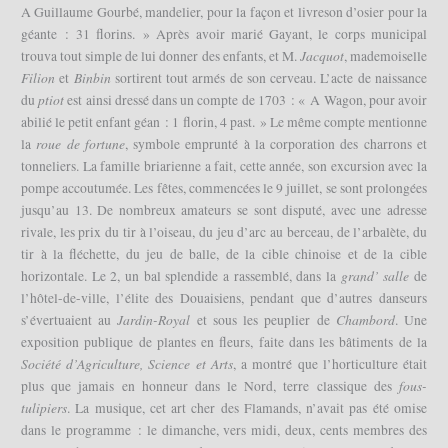
A Guillaume Gourbé, mandelier, pour la façon et livreson d’osier pour la
géante : 31 florins. » Après avoir marié Gayant, le corps municipal
Jacquot
trouva tout simple de lui donner des enfants, et M.
, mademoiselle
Filion
Binbin
et
sortirent tout armés de son cerveau. L’acte de naissance
ptiot
du
est ainsi dressé dans un compte de 1703 : « A Wagon, pour avoir
abilié le petit enfant géan : 1 florin, 4 past. » Le même compte mentionne
roue de fortune
la
, symbole emprunté à la corporation des charrons et
tonneliers. La famille briarienne a fait, cette année, son excursion avec la
pompe accoutumée. Les fêtes, commencées le 9 juillet, se sont prolongées
jusqu’au 13. De nombreux amateurs se sont disputé, avec une adresse
rivale, les prix du tir à l’oiseau, du jeu d’arc au berceau, de l’arbalète, du
tir à la fléchette, du jeu de balle, de la cible chinoise et de la cible
grand’ salle
horizontale. Le 2, un bal splendide a rassemblé, dans la
de
l’hôtel-de-ville, l’élite des Douaisiens, pendant que d’autres danseurs
Jardin-Royal
Chambord
s’évertuaient au
et sous les peuplier de
. Une
exposition publique de plantes en fleurs, faite dans les bâtiments de la
Société d’Agriculture, Science et Arts
, a montré que l’horticulture était
fous-
plus que jamais en honneur dans le Nord, terre classique des
tulipiers
. La musique, cet art cher des Flamands, n’avait pas été omise
dans le programme : le dimanche, vers midi, deux, cents membres des