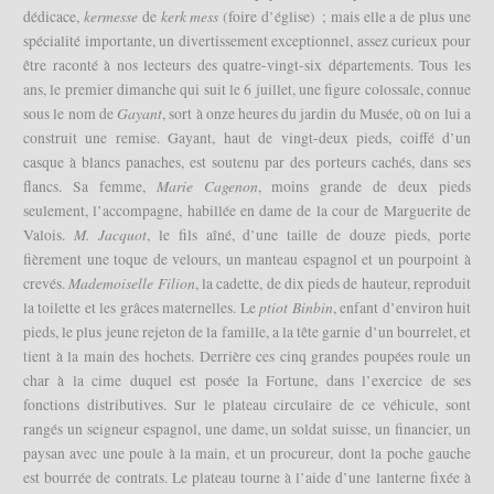
kermesse
kerk mess
dédicace,
de
(foire d’église) ; mais elle a de plus une
spécialité importante, un divertissement exceptionnel, assez curieux pour
être raconté à nos lecteurs des quatre-vingt-six départements. Tous les
ans, le premier dimanche qui suit le 6 juillet, une figure colossale, connue
Gayant
sous le nom de
, sort à onze heures du jardin du Musée, où on lui a
construit une remise. Gayant, haut de vingt-deux pieds, coiffé d’un
casque à blancs panaches, est soutenu par des porteurs cachés, dans ses
Marie Cagenon
flancs. Sa femme,
, moins grande de deux pieds
seulement, l’accompagne, habillée en dame de la cour de Marguerite de
M. Jacquot
Valois.
, le fils aîné, d’une taille de douze pieds, porte
fièrement une toque de velours, un manteau espagnol et un pourpoint à
Mademoiselle Filion
crevés.
, la cadette, de dix pieds de hauteur, reproduit
ptiot Binbin
la toilette et les grâces maternelles. Le
, enfant d’environ huit
pieds, le plus jeune rejeton de la famille, a la tête garnie d’un bourrelet, et
tient à la main des hochets. Derrière ces cinq grandes poupées roule un
char à la cime duquel est posée la Fortune, dans l’exercice de ses
fonctions distributives. Sur le plateau circulaire de ce véhicule, sont
rangés un seigneur espagnol, une dame, un soldat suisse, un financier, un
paysan avec une poule à la main, et un procureur, dont la poche gauche
est bourrée de contrats. Le plateau tourne à l’aide d’une lanterne fixée à