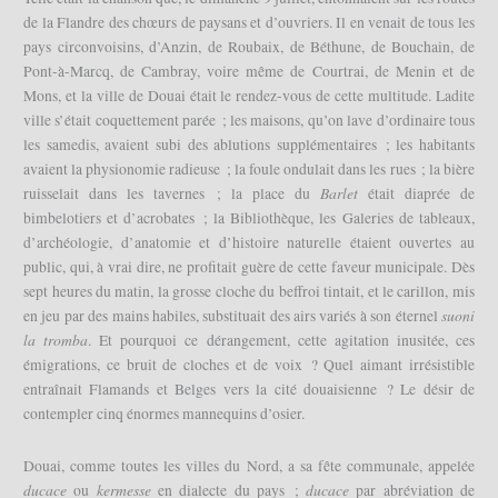
de la Flandre des chœurs de paysans et d’ouvriers. Il en venait de tous les
pays circonvoisins, d’Anzin, de Roubaix, de Béthune, de Bouchain, de
Pont-à-Marcq, de Cambray, voire même de Courtrai, de Menin et de
Mons, et la ville de Douai était le rendez-vous de cette multitude. Ladite
ville s’était coquettement parée ; les maisons, qu’on lave d’ordinaire tous
les samedis, avaient subi des ablutions supplémentaires ; les habitants
avaient la physionomie radieuse ; la foule ondulait dans les rues ; la bière
Barlet
ruisselait dans les tavernes ; la place du
était diaprée de
bimbelotiers et d’acrobates ; la Bibliothèque, les Galeries de tableaux,
d’archéologie, d’anatomie et d’histoire naturelle étaient ouvertes au
public, qui, à vrai dire, ne profitait guère de cette faveur municipale. Dès
sept heures du matin, la grosse cloche du beffroi tintait, et le carillon, mis
suoni
en jeu par des mains habiles, substituait des airs variés à son éternel
la tromba
. Et pourquoi ce dérangement, cette agitation inusitée, ces
émigrations, ce bruit de cloches et de voix ? Quel aimant irrésistible
entraînait Flamands et Belges vers la cité douaisienne ? Le désir de
contempler cinq énormes mannequins d’osier.
Douai, comme toutes les villes du Nord, a sa fête communale, appelée
ducace
kermesse
ducace
ou
en dialecte du pays ;
par abréviation de