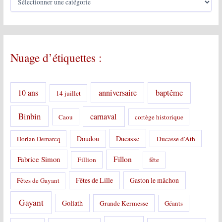
a
t
é
g
o
Nuage d’étiquettes :
r
i
e
s
10 ans
anniversaire
baptême
14 juillet
:
Binbin
carnaval
Caou
cortège historique
Doudou
Ducasse
Dorian Demarcq
Ducasse d'Ath
Fabrice Simon
Fillon
Fillion
fête
Fêtes de Lille
Gaston le mâchon
Fêtes de Gayant
Gayant
Goliath
Grande Kermesse
Géants