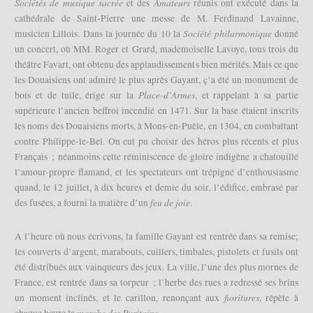
Sociétés de musique sacrée
Amateurs
et des
réunis ont exécuté dans la
cathédrale de Saint-Pierre une messe de M. Ferdinand Lavainne,
Société philarmonique
musicien Lillois. Dans la journée du 10 la
donné
un concert, où MM. Roger et Grard, mademoiselle Lavoye, tous trois du
théâtre Favart, ont obtenu des applaudissements bien mérités. Mais ce que
les Douaisiens ont admiré le plus après Gayant, ç’a été un monument de
Place-d’Armes
bois et de tuile, érige sur la
, et rappelant à sa partie
supérieure l’ancien beffroi incendié en 1471. Sur la base étaient inscrits
les noms des Douaisiens morts, à Mons-en-Puèle, en 1304, en combattant
contre Philippe-le-Bel. On eut pu choisir des héros plus récents et plus
Français ; néanmoins cette réminiscence de gloire indigène a chatouillé
l’amour-propre flamand, et les spectateurs ont trépigné d’enthousiasme
quand, le 12 juillet, à dix heures et demie du soir, l’édifice, embrasé par
feu de joie
des fusées, a fourni la matière d’un
.
A l’heure où nous écrivons, la famille Gayant est rentrée dans sa remise;
les couverts d’argent, marabouts, cuillers, timbales, pistolets et fusils ont
été distribués aux vainqueurs des jeux. La ville, l’une des plus mornes de
France, est rentrée dans sa torpeur ; l’herbe des rues a redressé ses brins
fioritures
un moment inclinés, et le carillon, renonçant aux
, répète à
marche des Puritains
chaque heure la
.