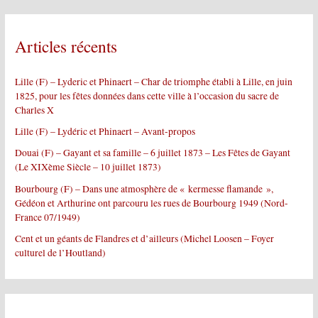
h
e
r
Articles récents
c
h
e
Lille (F) – Lyderic et Phinaert – Char de triomphe établi à Lille, en juin
r
1825, pour les fêtes données dans cette ville à l’occasion du sacre de
Charles X
:
Lille (F) – Lydéric et Phinaert – Avant-propos
Douai (F) – Gayant et sa famille – 6 juillet 1873 – Les Fêtes de Gayant
(Le XIXème Siècle – 10 juillet 1873)
Bourbourg (F) – Dans une atmosphère de « kermesse flamande »,
Gédéon et Arthurine ont parcouru les rues de Bourbourg 1949 (Nord-
France 07/1949)
Cent et un géants de Flandres et d’ailleurs (Michel Loosen – Foyer
culturel de l’Houtland)