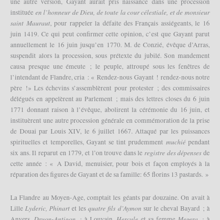
une autre version, Gayant aurait pris naissance dans une procession
en
l’honneur de Dieu, de toute la cour célestiale, et de monsieur
instituée
saint Mauraut
, pour rappeler la défaite des Français assiégeants, le 16
juin 1419. Ce qui peut confirmer cette opinion, c’est que Gayant parut
annuellement le 16 juin jusqu’en 1770. M. de Conzié, évêque d’Arras,
suspendit alors la procession, sous prétexte du jubilé. Son mandement
causa presque une émeute ; le peuple, attroupé sous les fenêtres de
l’intendant de Flandre, cria : « Rendez-nous Gayant ! rendez-nous notre
père !» Les échevins s’assemblèrent pour protester ; des commissaires
délégués en appelèrent au Parlement ; mais des lettres closes du 6 juin
1771 donnant raison à l’évêque, abolirent la cérémonie du 16 juin, et
instituèrent une autre procession générale en commémoration de la prise
de Douai par Louis XIV, le 6 juillet 1667. Attaqué par les puissances
muchié
spirituelles et temporelles, Gayant se tint prudemment
pendant
registre des dépenses
six ans. Il reparut en 1779, et l’on trouve dans le
de
cette année : « A David, menuisier, pour bois et façon employés à la
réparation des figures de Gayant et de sa famille: 65 florins 13 pastards. »
La Flandre au Moyen-Age, comptait les géants par douzaine. On avait à
Lyderic, Phinart
quatre fils d’Aymon
Lille
et les
sur le cheval Bayard ; à
Druon-Antigon ;
Hercule
Megera ;
Anvers,
à Louvain,
et sa femme
à