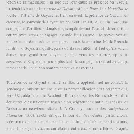
tendresse inimaginable ; la joie que leur cause sa présence va jusqu’à
marche de Gayant
Ranz
Marseillaise
l’attendrissement ; la
est leur
, leur
locale ; l’attente de Gayant les tient en éveil, la présence de Gayant les
électrise, le souvenir de Gayant les poursuit. On vit, le 10 juin 1745, une
compagnie d’artilleurs douaisiens, campée devant Tournai, déserter tout
entière avec armes et bagages. Grande fut l’alarme : le prévôt voulait
mettre la maréchaussée en campagne ; mais le capitaine. M. de Breande
lui dit : « Soyez tranquille, jesais où ils sont allés ; il faut qu’ils voient
danser leur grand-père Gayant ; mais vous les reverrez, après la
kermesse
. » Et quelque, jours plus tard, la compagnie rentrait au camp,
ramenant de Douai bon nombre de nouvelles recrues.
Toutefois de ce Gayant si aimé, si fêté, si applaudi, nul ne connaît la
généalogie. Suivant les uns, c’est la personnification d’un seigneur qui,
vers 881, aida le comte Baudouin II à repousser les Normands. Au dire
des autres, c’est un certain Jehan Gelon, seigneur de Cantin, qui chassa les
Antiquitates
Barbares au neuvième siècle. J. B Gramaye, autour des
Flandriae
Vieux-Tudor
(1608, in-8.), dit que la tour du
, partie encore
subsistante de l’ancien château de Douai, fut jadis habitée par des géants,
mais il ne signale aucune corrélation entre eux et notre héros. D’après