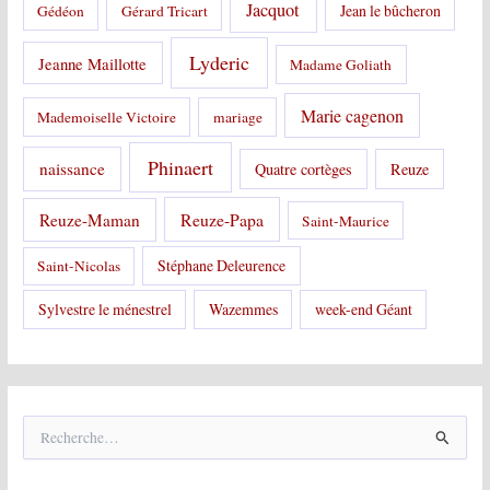
Jacquot
Jean le bûcheron
Gédéon
Gérard Tricart
Lyderic
Jeanne Maillotte
Madame Goliath
Marie cagenon
Mademoiselle Victoire
mariage
Phinaert
naissance
Quatre cortèges
Reuze
Reuze-Papa
Reuze-Maman
Saint-Maurice
Stéphane Deleurence
Saint-Nicolas
Sylvestre le ménestrel
Wazemmes
week-end Géant
R
e
c