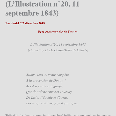
(L’Illustration n°20, 11
septembre 1843)
Par
daniel
/
22 décembre 2019
Fête communale de Douai.
L’Illustration n°20, 11 septembre 1843
(Collection D. De Coune/Terre de Géants)
Allons, veux-tu venir, compère,
A la procension de Douay ?
Al est si joulie et si guaye,
Que de Valenciennes et Tournay,
De Lisle, d’Orchie et d’Arras,
Les pus pressés vienn’nt à grans pas.
Telle était la chanson que, le dimanche 9 juillet, entonnaient sur les routes