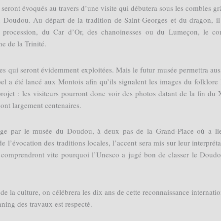
 seront évoqués au travers d’une visite qui débutera sous les combles gr
u Doudou. Au départ de la tradition de Saint-Georges et du dragon, il
a procession, du Car d’Or, des chanoinesses ou du Lumeçon, le c
e de la Trinité.
tes qui seront évidemment exploitées. Mais le futur musée permettra aus
 a été lancé aux Montois afin qu’ils signalent les images du folklore 
rojet : les visiteurs pourront donc voir des photos datant de la fin du
 sont largement centenaires.
age par le musée du Doudou, à deux pas de la Grand-Place où a li
e l’évocation des traditions locales, l’accent sera mis sur leur interpréta
i comprendront vite pourquoi l’Unesco a jugé bon de classer le Doud
 la culture, on célébrera les dix ans de cette reconnaissance internatio
nning des travaux est respecté.