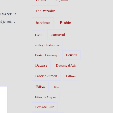
anniversaire
UIVANT
Lezennes (F) – Mon nom est P’ti Claude et je suis le deuxième géant lezennois après Isidore (La Voix du Nord)
Binbin
baptême
carnaval
Caou
cortège historique
Doudou
Dorian Demarcq
Ducasse
Ducasse d'Ath
Fabrice Simon
Fillion
Fillon
fête
Fêtes de Gayant
Fêtes de Lille