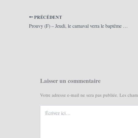
PRÉCÉDENT
Prouvy (F) – Jeudi, le carnaval verra le baptême des géants jumeaux Théo et Léo (La Voix du Nord)
Laisser un commentaire
Votre adresse e-mail ne sera pas publiée.
Les champ
Écrivez
ici…