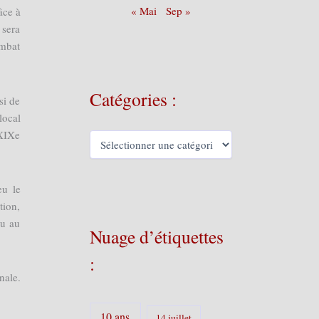
« Mai
Sep »
âce à
 sera
ombat
Catégories :
si de
local
 XIXe
C
a
t
é
eu le
g
tion,
o
r
ou au
Nuage d’étiquettes
i
e
:
s
nale.
:
10 ans
14 juillet