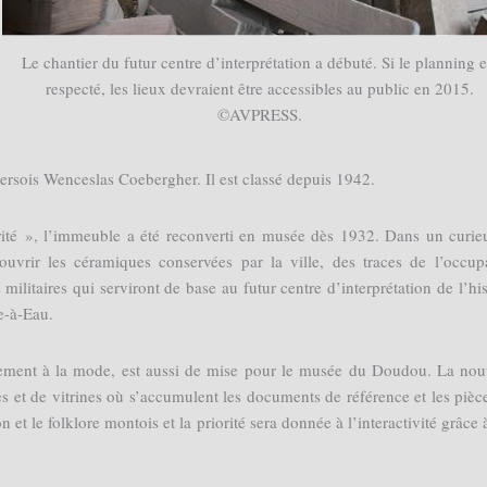
Le chantier du futur centre d’interprétation a débuté. Si le planning e
respecté, les lieux devraient être accessibles au public en 2015.
©AVPRESS.
versois Wenceslas Coebergher. Il est classé depuis 1942.
ité », l’immeuble a été reconverti en musée dès 1932. Dans un curie
vrir les céramiques conservées par la ville, des traces de l’occup
 militaires qui serviront de base au futur centre d’interprétation de l’his
e-à-Eau.
tivement à la mode, est aussi de mise pour le musée du Doudou. La nou
es et de vitrines où s’accumulent les documents de référence et les pièc
n et le folklore montois et la priorité sera donnée à l’interactivité grâce 