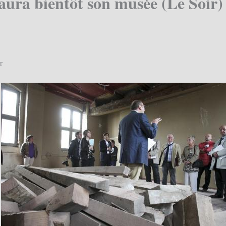
ura bientôt son musée (Le Soir)
r