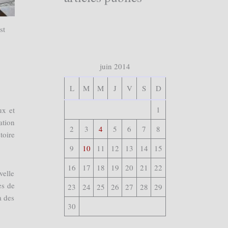
st
juin 2014
L
M
M
J
V
S
D
1
ux et
ation
2
3
4
5
6
7
8
toire
9
10
11
12
13
14
15
16
17
18
19
20
21
22
velle
es de
23
24
25
26
27
28
29
à des
30