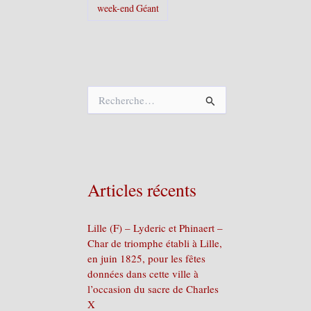
week-end Géant
R
e
c
h
e
r
c
Articles récents
h
e
r
Lille (F) – Lyderic et Phinaert –
Char de triomphe établi à Lille,
:
en juin 1825, pour les fêtes
données dans cette ville à
l’occasion du sacre de Charles
X