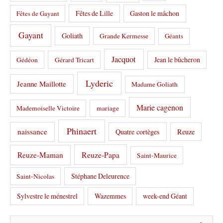
Fêtes de Lille
Gaston le mâchon
Fêtes de Gayant
Gayant
Goliath
Grande Kermesse
Géants
Jacquot
Jean le bûcheron
Gédéon
Gérard Tricart
Lyderic
Jeanne Maillotte
Madame Goliath
Marie cagenon
Mademoiselle Victoire
mariage
Phinaert
naissance
Quatre cortèges
Reuze
Reuze-Papa
Reuze-Maman
Saint-Maurice
Stéphane Deleurence
Saint-Nicolas
Sylvestre le ménestrel
Wazemmes
week-end Géant
R