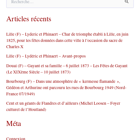
e
c
Articles récents
h
e
r
Lille (F) – Lyderic et Phinaert – Char de triomphe établi à Lille, en juin
c
1825, pour les fêtes données dans cette ville à l’occasion du sacre de
h
Charles X
e
r
Lille (F) – Lydéric et Phinaert – Avant-propos
Douai (F) – Gayant et sa famille – 6 juillet 1873 – Les Fêtes de Gayant
:
(Le XIXème Siècle – 10 juillet 1873)
Bourbourg (F) – Dans une atmosphère de « kermesse flamande »,
Gédéon et Arthurine ont parcouru les rues de Bourbourg 1949 (Nord-
France 07/1949)
Cent et un géants de Flandres et d’ailleurs (Michel Loosen – Foyer
culturel de l’Houtland)
Méta
Connexion