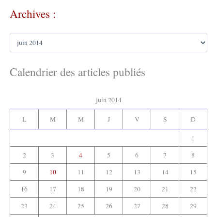
c
Archives :
h
e
r
A
c
r
h
c
e
h
Calendrier des articles publiés
r
i
v
:
e
juin 2014
s
:
L
M
M
J
V
S
D
1
2
3
4
5
6
7
8
9
10
11
12
13
14
15
16
17
18
19
20
21
22
23
24
25
26
27
28
29