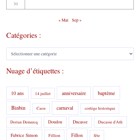
30
« Mai
Sep »
Catégories :
C
a
t
Nuage d’étiquettes :
é
g
o
r
10 ans
anniversaire
baptême
14 juillet
i
e
s
Binbin
carnaval
Caou
cortège historique
:
Doudou
Ducasse
Dorian Demarcq
Ducasse d'Ath
Fabrice Simon
Fillon
Fillion
fête