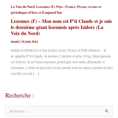
,
,
,
La Voix du Nord
Lezennes (F)
Pays : France
Presse, revues et
périodiques d'hier et d'aujourd'hui
Lezennes (F) – Mon nom est P’ti Claude et je suis
le deuxième géant lezennois après Isidore (La
Voix du Nord)
daniel
/
10 juin 2014
Publié le 09/06/2014 Par Cédric Gout (Texte) et PIB (Photos) Je
m’appelle P’ti Claude. Je mesure 2 mètres et pèse 10 kg. Mon parrain
est Isidore. Il est beaucoup plus grand que moi mais, dimanche, à
Lezennes, c’était un peu moi la star parmi tous les autres géants invités
à la fête en son […]
Recherche :
R
e