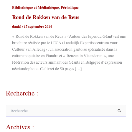
,
Bibliothèque et Médiathèque
Périodique
Rond de Rokken van de Reus
daniel
/
17 septembre 2014
« Rond de Rokken van de Reus » (Autour des Jupes du Géant) est une
brochure réalisée par le LECA (Landelijk Expertisecentrum voor
Cultuur van Alledag) , un association gantoise spécialisée dans la
culture populaire en Flandre et « Reuzen in Vlaanderen », une
fédération des acteurs animant des Géants en Belgique d’expression
néerlandophone. Ce livret de 50 pages […]
Recherche :
R
e
c
Archives :
h
e