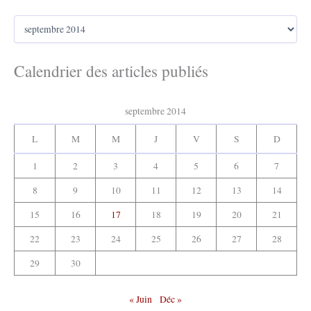
r
A
c
r
h
c
e
h
Calendrier des articles publiés
r
i
v
:
e
septembre 2014
s
:
L
M
M
J
V
S
D
1
2
3
4
5
6
7
8
9
10
11
12
13
14
15
16
17
18
19
20
21
22
23
24
25
26
27
28
29
30
« Juin
Déc »