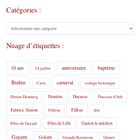
Catégories :
C
a
t
Nuage d’étiquettes :
é
g
o
r
10 ans
anniversaire
baptême
14 juillet
i
e
s
Binbin
carnaval
Caou
cortège historique
:
Doudou
Ducasse
Dorian Demarcq
Ducasse d'Ath
Fabrice Simon
Fillon
Fillion
fête
Fêtes de Lille
Gaston le mâchon
Fêtes de Gayant
Gayant
Goliath
Grande Kermesse
Géants