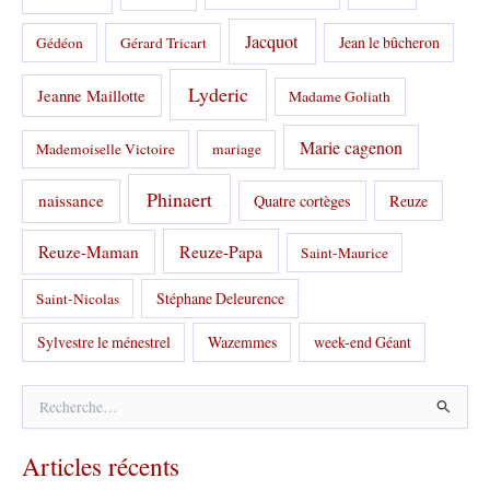
Jacquot
Jean le bûcheron
Gédéon
Gérard Tricart
Lyderic
Jeanne Maillotte
Madame Goliath
Marie cagenon
Mademoiselle Victoire
mariage
Phinaert
naissance
Quatre cortèges
Reuze
Reuze-Papa
Reuze-Maman
Saint-Maurice
Stéphane Deleurence
Saint-Nicolas
Sylvestre le ménestrel
Wazemmes
week-end Géant
R
e
c
Articles récents
h
e