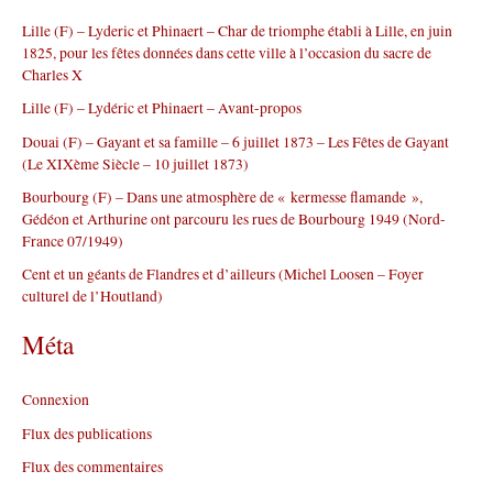
r
Lille (F) – Lyderic et Phinaert – Char de triomphe établi à Lille, en juin
c
1825, pour les fêtes données dans cette ville à l’occasion du sacre de
h
Charles X
e
r
Lille (F) – Lydéric et Phinaert – Avant-propos
Douai (F) – Gayant et sa famille – 6 juillet 1873 – Les Fêtes de Gayant
:
(Le XIXème Siècle – 10 juillet 1873)
Bourbourg (F) – Dans une atmosphère de « kermesse flamande »,
Gédéon et Arthurine ont parcouru les rues de Bourbourg 1949 (Nord-
France 07/1949)
Cent et un géants de Flandres et d’ailleurs (Michel Loosen – Foyer
culturel de l’Houtland)
Méta
Connexion
Flux des publications
Flux des commentaires