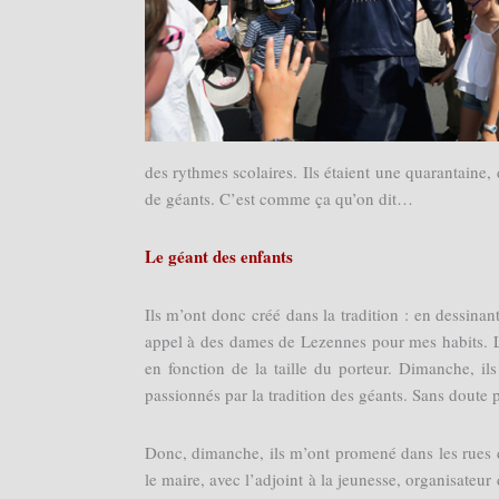
des rythmes scolaires. Ils étaient une quarantaine, 
de géants. C’est comme ça qu’on dit…
Le géant des enfants
Ils m’ont donc créé dans la tradition : en dessinan
appel à des dames de Lezennes pour mes habits. L
en fonction de la taille du porteur. Dimanche, i
passionnés par la tradition des géants. Sans doute p
Donc, dimanche, ils m’ont promené dans les rues d
le maire, avec l’adjoint à la jeunesse, organisateur