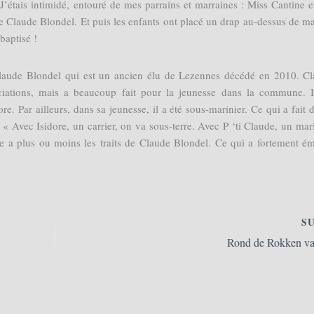
J’étais intimidé, entouré de mes parrains et marraines : Miss Cantine et
de Claude Blondel. Et puis les enfants ont placé un drap au-dessus de ma
baptisé !
laude Blondel qui est un ancien élu de Lezennes décédé en 2010. C
ciations, mais a beaucoup fait pour la jeunesse dans la commune. I
e. Par ailleurs, dans sa jeunesse, il a été sous-marinier. Ce qui a fait d
« Avec Isidore, un carrier, on va sous-terre. Avec P ‘ti Claude, un mari
de a plus ou moins les traits de Claude Blondel. Ce qui a fortement é
S
Rond de Rokken va