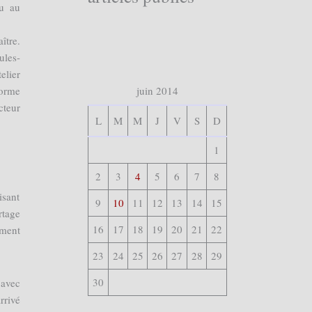
nu au
ître.
ules-
elier
forme
juin 2014
cteur
L
M
M
J
V
S
D
1
2
3
4
5
6
7
8
isant
9
10
11
12
13
14
15
rtage
16
17
18
19
20
21
22
ément
23
24
25
26
27
28
29
30
 avec
rrivé