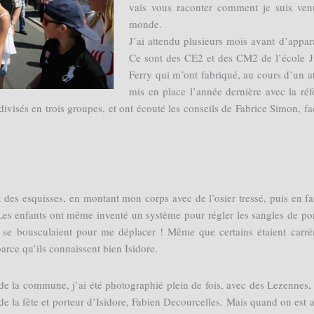
vais vous raconter comment je suis ve
monde.
J’ai attendu plusieurs mois avant d’appara
Ce sont des CE2 et des CM2 de l’école J
Ferry qui m’ont fabriqué, au cours d’un at
mis en place l’année dernière avec la ré
divisés en trois groupes, et ont écouté les conseils de Fabrice Simon, fa
t des esquisses, en montant mon corps avec de l’osier tressé, puis en fa
es enfants ont même inventé un système pour régler les sangles de po
ls se bousculaient pour me déplacer ! Même que certains étaient carr
arce qu’ils connaissent bien Isidore.
e la commune, j’ai été photographié plein de fois, avec des Lezennes,
 de la fête et porteur d’Isidore, Fabien Decourcelles. Mais quand on est a