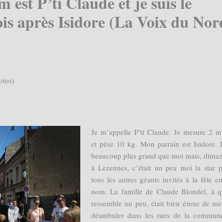
est P’ti Claude et je suis le
is après Isidore (La Voix du Nor
otos)
Je m’appelle P’ti Claude. Je mesure 2 m
et pèse 10 kg. Mon parrain est Isidore. I
beaucoup plus grand que moi mais, dima
à Lezennes, c’était un peu moi la star 
tous les autres géants invités à la fête e
nom. La famille de Claude Blondel, à q
ressemble un peu, était bien émue de me
déambuler dans les rues de la commune