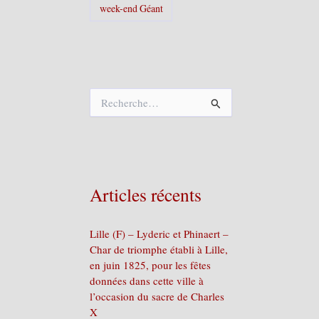
week-end Géant
R
e
c
h
e
r
c
Articles récents
h
e
r
Lille (F) – Lyderic et Phinaert –
Char de triomphe établi à Lille,
:
en juin 1825, pour les fêtes
données dans cette ville à
l’occasion du sacre de Charles
X