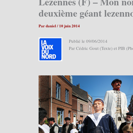
Lezennes (F) – Mon nom 
deuxième géant lezenno
Par
daniel
/
10 juin 2014
Publié le 09/06/2014
Par Cédric Gout (Texte) et PIB (Ph