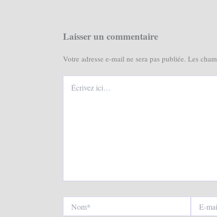
Laisser un commentaire
Votre adresse e-mail ne sera pas publiée.
Les champ
Écrivez
ici…
Nom*
E-
mail*