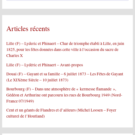
c
h
e
r
Articles récents
c
h
e
Lille (F) – Lyderic et Phinaert – Char de triomphe établi à Lille, en juin
r
1825, pour les fêtes données dans cette ville à l’occasion du sacre de
Charles X
:
Lille (F) – Lydéric et Phinaert – Avant-propos
Douai (F) – Gayant et sa famille – 6 juillet 1873 – Les Fêtes de Gayant
(Le XIXème Siècle – 10 juillet 1873)
Bourbourg (F) – Dans une atmosphère de « kermesse flamande »,
Gédéon et Arthurine ont parcouru les rues de Bourbourg 1949 (Nord-
France 07/1949)
Cent et un géants de Flandres et d’ailleurs (Michel Loosen – Foyer
culturel de l’Houtland)