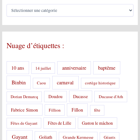
C
a
t
é
g
o
Nuage d’étiquettes :
r
i
e
s
10 ans
anniversaire
baptême
14 juillet
:
Binbin
carnaval
Caou
cortège historique
Doudou
Ducasse
Dorian Demarcq
Ducasse d'Ath
Fabrice Simon
Fillon
Fillion
fête
Fêtes de Lille
Gaston le mâchon
Fêtes de Gayant
Gayant
Goliath
Grande Kermesse
Géants