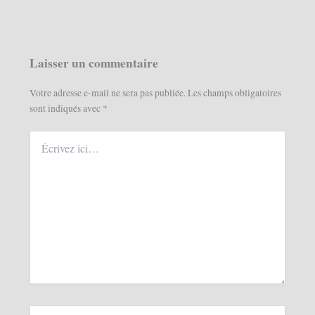
Laisser un commentaire
Votre adresse e-mail ne sera pas publiée.
Les champs obligatoires
sont indiqués avec
*
Écrivez
ici…
Nom*