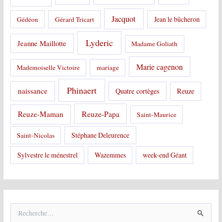
Jacquot
Jean le bûcheron
Gédéon
Gérard Tricart
Lyderic
Jeanne Maillotte
Madame Goliath
Marie cagenon
Mademoiselle Victoire
mariage
Phinaert
naissance
Quatre cortèges
Reuze
Reuze-Papa
Reuze-Maman
Saint-Maurice
Stéphane Deleurence
Saint-Nicolas
Sylvestre le ménestrel
Wazemmes
week-end Géant
R
e