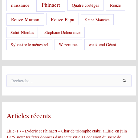
Phinaert
naissance
Quatre cortèges
Reuze
Reuze-Papa
Reuze-Maman
Saint-Maurice
Stéphane Deleurence
Saint-Nicolas
Sylvestre le ménestrel
Wazemmes
week-end Géant
R
e
c
h
e
r
Articles récents
c
h
e
Lille (F) – Lyderic et Phinaert – Char de triomphe établi à Lille, en juin
r
1825, pour les fêtes données dans cette ville à l’occasion du sacre de