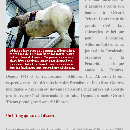
d’Estaires a confié son
baudet à Gérard
Tricart. Le créateur de
géants s’est fait
chirurgien esthétique
pour l’occasion.
Aliboron fait les beaux
jours de la Cavalcade,
organisée à la
Pentecôte chaque
année à Estaires.
Depuis 1948 et sa renaissance – Aliboron I et Aliboron II ont
respectivement été détruits lors des Première et Deuxième Guerres
mondiales – l’âne qui est devenu la mascotte d’Estaires s’est accordé
peu de repos.C’est désormais chose faite. Depuis un mois, Gérard
Tricart prend grand soin d’Aliboron.
Un lifting qui se veut discret
Le créateur de géants de Strazeele, qui a réalisé Jehan d’Estaires en 2002,