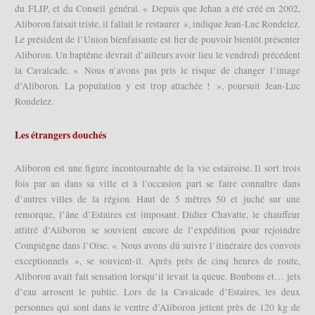
du FLIP, et du Conseil général. « Depuis que Jehan a été créé en 2002,
Aliboron faisait triste, il fallait le restaurer », indique Jean-Luc Rondelez.
Le président de l’Union bienfaisante est fier de pouvoir bientôt présenter
Aliboron. Un baptême devrait d’ailleurs avoir lieu le vendredi précédent
la Cavalcade. « Nous n’avons pas pris le risque de changer l’image
d’Aliboron. La population y est trop attachée ! », poursuit Jean-Luc
Rondelez.
Les étrangers douchés
Aliboron est une figure incontournable de la vie estairoise. Il sort trois
fois par an dans sa ville et à l’occasion part se faire connaître dans
d’autres villes de la région. Haut de 5 mètres 50 et juché sur une
remorque, l’âne d’Estaires est imposant. Didier Chavatte, le chauffeur
attitré d’Aliboron se souvient encore de l’expédition pour rejoindre
Compiègne dans l’Oise. « Nous avons dû suivre l’itinéraire des convois
exceptionnels », se souvient-il. Après près de cinq heures de route,
Aliboron avait fait sensation lorsqu’il levait la queue. Bonbons et… jets
d’eau arrosent le public. Lors de la Cavalcade d’Estaires, les deux
personnes qui sont dans le ventre d’Aliboron jettent près de 120 kg de