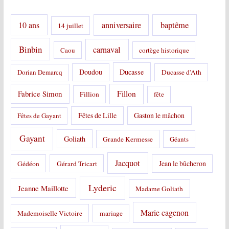
e
s
10 ans
anniversaire
baptême
14 juillet
:
Binbin
carnaval
Caou
cortège historique
Doudou
Ducasse
Dorian Demarcq
Ducasse d'Ath
Fabrice Simon
Fillon
Fillion
fête
Fêtes de Lille
Gaston le mâchon
Fêtes de Gayant
Gayant
Goliath
Grande Kermesse
Géants
Jacquot
Jean le bûcheron
Gédéon
Gérard Tricart
Lyderic
Jeanne Maillotte
Madame Goliath
Marie cagenon
Mademoiselle Victoire
mariage