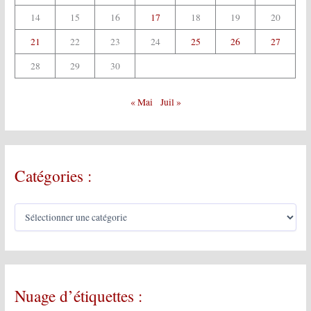
14
15
16
17
18
19
20
21
22
23
24
25
26
27
28
29
30
« Mai
Juil »
Catégories :
C
a
t
é
g
o
Nuage d’étiquettes :
r
i