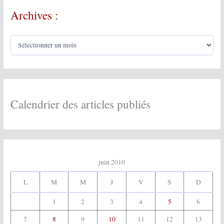
r
Archives :
c
h
e
A
r
r
c
:
h
i
v
e
Calendrier des articles publiés
s
:
juin 2010
L
M
M
J
V
S
D
1
2
3
4
5
6
7
8
9
10
11
12
13