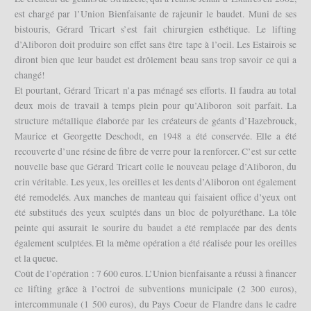
est chargé par l’Union Bienfaisante de rajeunir le baudet. Muni de ses
bistouris, Gérard Tricart s’est fait chirurgien esthétique. Le lifting
d’Aliboron doit produire son effet sans être tape à l’oeil. Les Estairois se
diront bien que leur baudet est drôlement beau sans trop savoir ce qui a
changé!
Et pourtant, Gérard Tricart n’a pas ménagé ses efforts. Il faudra au total
deux mois de travail à temps plein pour qu’Aliboron soit parfait. La
structure métallique élaborée par les créateurs de géants d’Hazebrouck,
Maurice et Georgette Deschodt, en 1948 a été conservée. Elle a été
recouverte d’une résine de fibre de verre pour la renforcer. C’est sur cette
nouvelle base que Gérard Tricart colle le nouveau pelage d’Aliboron, du
crin véritable. Les yeux, les oreilles et les dents d’Aliboron ont également
été remodelés. Aux manches de manteau qui faisaient office d’yeux ont
été substitués des yeux sculptés dans un bloc de polyuréthane. La tôle
peinte qui assurait le sourire du baudet a été remplacée par des dents
également sculptées. Et la même opération a été réalisée pour les oreilles
et la queue.
Coût de l’opération : 7 600 euros. L’Union bienfaisante a réussi à financer
ce lifting grâce à l’octroi de subventions municipale (2 300 euros),
intercommunale (1 500 euros), du Pays Coeur de Flandre dans le cadre