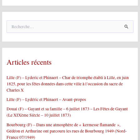
R
e
c
h
e
r
Articles récents
c
h
e
Lille (F) – Lyderic et Phinaert – Char de triomphe établi à Lille, en juin
r
1825, pour les fêtes données dans cette ville à l’occasion du sacre de
Charles X
:
Lille (F) – Lydéric et Phinaert – Avant-propos
Douai (F) – Gayant et sa famille – 6 juillet 1873 – Les Fêtes de Gayant
(Le XIXème Siècle – 10 juillet 1873)
Bourbourg (F) – Dans une atmosphère de « kermesse flamande »,
Gédéon et Arthurine ont parcouru les rues de Bourbourg 1949 (Nord-
France 07/1949)