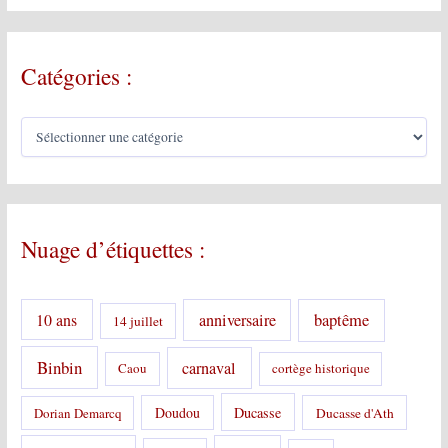
Catégories :
C
a
t
é
g
o
Nuage d’étiquettes :
r
i
e
s
10 ans
anniversaire
baptême
14 juillet
:
Binbin
carnaval
Caou
cortège historique
Doudou
Ducasse
Dorian Demarcq
Ducasse d'Ath