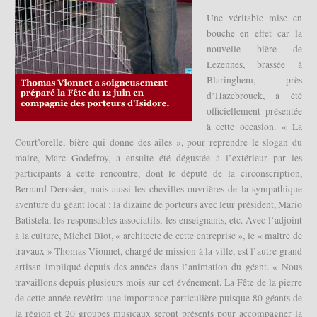
Une véritable mise en
bouche en effet car la
nouvelle bière de
Lezennes, brassée à
Blaringhem, près
d’Hazebrouck, a été
officiellement présentée
à cette occasion. « La
Court’orelle, bière qui donne des ailes », pour reprendre le slogan du
maire, Marc Godefroy, a ensuite été dégustée à l’extérieur par les
participants à cette rencontre, dont le député de la circonscription,
Bernard Derosier, mais aussi les chevilles ouvrières de la sympathique
aventure du géant local : la dizaine de porteurs avec leur président, Mario
Batistela, les responsables associatifs, les enseignants, etc. Avec l’adjoint
à la culture, Michel Blot, « architecte de cette entreprise », le « maître de
travaux » Thomas Vionnet, chargé de mission à la ville, est l’autre grand
artisan impliqué depuis des années dans l’animation du géant. « Nous
travaillons depuis plusieurs mois sur cet événement. La Fête de la pierre
de cette année revêtira une importance particulière puisque 80 géants de
la région et 20 groupes musicaux seront présents pour accompagner la