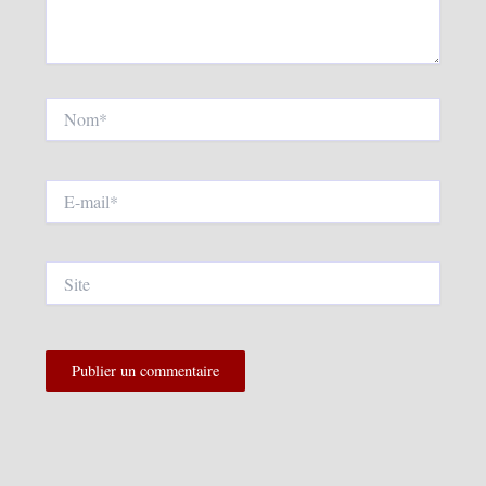
Nom*
E-
mail*
Site