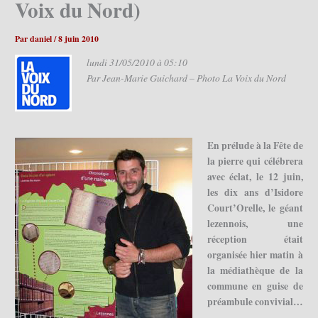
Voix du Nord)
Par
daniel
/
8 juin 2010
lundi 31/05/2010 à 05:10
Par Jean-Marie Guichard – Photo La Voix du Nord
En prélude à la Fête de
la pierre qui célébrera
avec éclat, le 12 juin,
les dix ans d’Isidore
Court’Orelle, le géant
lezennois, une
réception était
organisée hier matin à
la médiathèque de la
commune en guise de
préambule convivial…