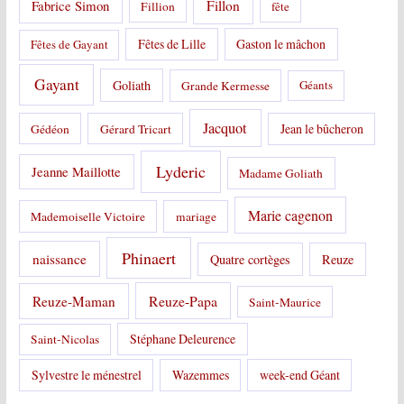
Fabrice Simon
Fillon
Fillion
fête
Fêtes de Lille
Gaston le mâchon
Fêtes de Gayant
Gayant
Goliath
Grande Kermesse
Géants
Jacquot
Jean le bûcheron
Gédéon
Gérard Tricart
Lyderic
Jeanne Maillotte
Madame Goliath
Marie cagenon
Mademoiselle Victoire
mariage
Phinaert
naissance
Quatre cortèges
Reuze
Reuze-Papa
Reuze-Maman
Saint-Maurice
Stéphane Deleurence
Saint-Nicolas
Sylvestre le ménestrel
Wazemmes
week-end Géant