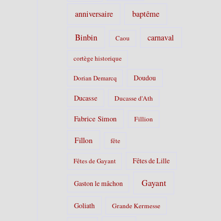
s
anniversaire
baptême
:
Binbin
carnaval
Caou
cortège historique
Doudou
Dorian Demarcq
Ducasse
Ducasse d'Ath
Fabrice Simon
Fillion
Fillon
fête
Fêtes de Lille
Fêtes de Gayant
Gayant
Gaston le mâchon
Goliath
Grande Kermesse