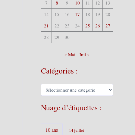
7
8
9
10
11
12
13
14
15
16
17
18
19
20
21
22
23
24
25
26
27
28
29
30
« Mai
Juil »
Catégories :
C
a
t
é
Nuage d’étiquettes :
g
o
r
i
10 ans
14 juillet
e