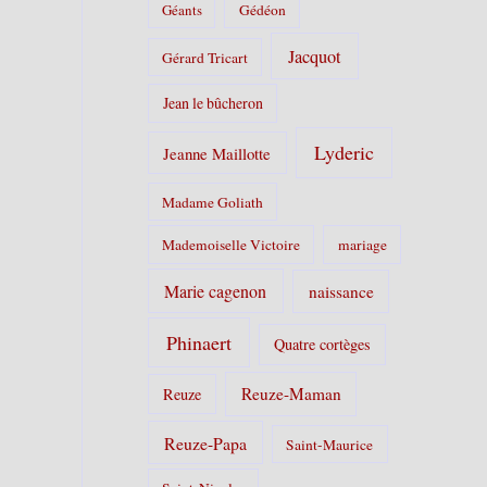
Géants
Gédéon
Jacquot
Gérard Tricart
Jean le bûcheron
Lyderic
Jeanne Maillotte
Madame Goliath
Mademoiselle Victoire
mariage
Marie cagenon
naissance
Phinaert
Quatre cortèges
Reuze-Maman
Reuze
Reuze-Papa
Saint-Maurice