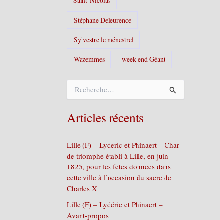
Saint-Nicolas
Stéphane Deleurence
Sylvestre le ménestrel
Wazemmes
week-end Géant
R
e
c
h
Articles récents
e
r
c
Lille (F) – Lyderic et Phinaert – Char
h
de triomphe établi à Lille, en juin
e
1825, pour les fêtes données dans
r
cette ville à l’occasion du sacre de
Charles X
:
Lille (F) – Lydéric et Phinaert –
Avant-propos