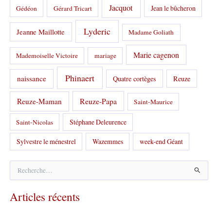
Jacquot
Jean le bûcheron
Gédéon
Gérard Tricart
Lyderic
Jeanne Maillotte
Madame Goliath
Marie cagenon
Mademoiselle Victoire
mariage
Phinaert
naissance
Quatre cortèges
Reuze
Reuze-Papa
Reuze-Maman
Saint-Maurice
Stéphane Deleurence
Saint-Nicolas
Sylvestre le ménestrel
Wazemmes
week-end Géant
R
e
c
Articles récents
h
e
r