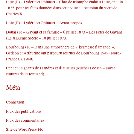
Lille (F) – Lyderic et Phinaert – Char de triomphe établi à Lille, en juin
c
1825, pour les fêtes données dans cette ville à l’occasion du sacre de
h
Charles X
e
r
Lille (F) – Lydéric et Phinaert – Avant-propos
Douai (F) – Gayant et sa famille – 6 juillet 1873 – Les Fêtes de Gayant
:
(Le XIXème Siècle – 10 juillet 1873)
Bourbourg (F) – Dans une atmosphère de « kermesse flamande »,
Gédéon et Arthurine ont parcouru les rues de Bourbourg 1949 (Nord-
France 07/1949)
Cent et un géants de Flandres et d’ailleurs (Michel Loosen – Foyer
culturel de l’Houtland)
Méta
Connexion
Flux des publications
Flux des commentaires
Site de WordPress-FR