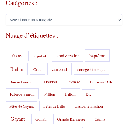
Catégories :
C
a
t
Nuage d’étiquettes :
é
g
o
r
10 ans
anniversaire
baptême
14 juillet
i
e
s
Binbin
carnaval
Caou
cortège historique
:
Doudou
Ducasse
Dorian Demarcq
Ducasse d'Ath
Fabrice Simon
Fillon
Fillion
fête
Fêtes de Lille
Gaston le mâchon
Fêtes de Gayant
Gayant
Goliath
Grande Kermesse
Géants