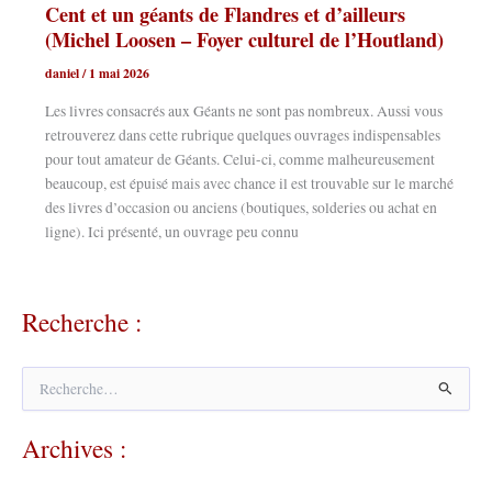
Cent et un géants de Flandres et d’ailleurs
(Michel Loosen – Foyer culturel de l’Houtland)
daniel
/
1 mai 2026
Les livres consacrés aux Géants ne sont pas nombreux. Aussi vous
retrouverez dans cette rubrique quelques ouvrages indispensables
pour tout amateur de Géants. Celui-ci, comme malheureusement
beaucoup, est épuisé mais avec chance il est trouvable sur le marché
des livres d’occasion ou anciens (boutiques, solderies ou achat en
ligne). Ici présenté, un ouvrage peu connu
Recherche :
R
e
c
Archives :
h
e
r