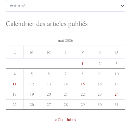
A
c
r
h
c
e
h
Calendrier des articles publiés
r
i
v
:
e
mai 2026
s
:
L
M
M
J
V
S
D
1
2
3
4
5
6
7
8
9
10
11
12
13
14
15
16
17
18
19
20
21
22
23
24
25
26
27
28
29
30
31
« Oct
Juin »