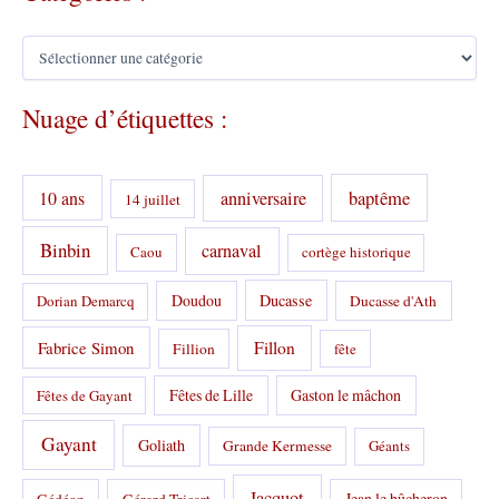
C
a
t
Nuage d’étiquettes :
é
g
o
r
10 ans
anniversaire
baptême
14 juillet
i
e
s
Binbin
carnaval
Caou
cortège historique
:
Doudou
Ducasse
Dorian Demarcq
Ducasse d'Ath
Fabrice Simon
Fillon
Fillion
fête
Fêtes de Lille
Gaston le mâchon
Fêtes de Gayant
Gayant
Goliath
Grande Kermesse
Géants
Jacquot
Jean le bûcheron