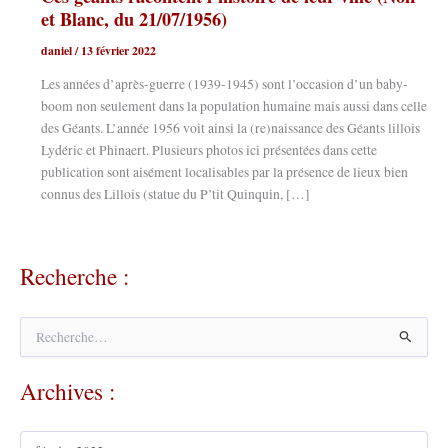
et Blanc, du 21/07/1956)
daniel
/
13 février 2022
Les années d’après-guerre (1939-1945) sont l’occasion d’un baby-
boom non seulement dans la population humaine mais aussi dans celle
des Géants. L’année 1956 voit ainsi la (re)naissance des Géants lillois
Lydéric et Phinaert. Plusieurs photos ici présentées dans cette
publication sont aisément localisables par la présence de lieux bien
connus des Lillois (statue du P’tit Quinquin, […]
Recherche :
R
e
c
Archives :
h
e
r
A
c