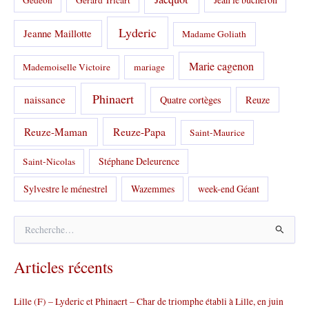
Gédéon
Gérard Tricart
Lyderic
Jeanne Maillotte
Madame Goliath
Marie cagenon
Mademoiselle Victoire
mariage
Phinaert
naissance
Quatre cortèges
Reuze
Reuze-Papa
Reuze-Maman
Saint-Maurice
Stéphane Deleurence
Saint-Nicolas
Sylvestre le ménestrel
Wazemmes
week-end Géant
R
e
c
Articles récents
h
e
r
Lille (F) – Lyderic et Phinaert – Char de triomphe établi à Lille, en juin
c