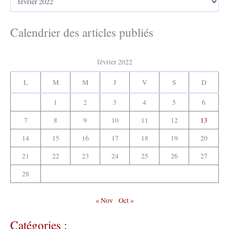
r
h
c
e
h
Calendrier des articles publiés
r
i
v
:
e
février 2022
s
:
L
M
M
J
V
S
D
1
2
3
4
5
6
7
8
9
10
11
12
13
14
15
16
17
18
19
20
21
22
23
24
25
26
27
28
« Nov
Oct »
Catégories :