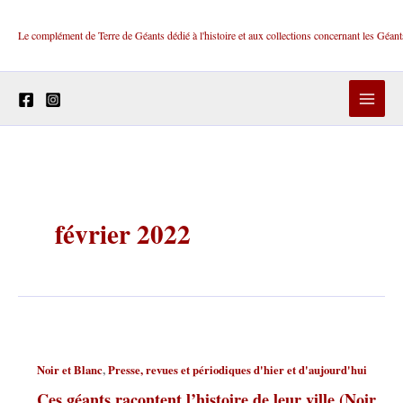
Aller
au
Le complément de Terre de Géants dédié à l'histoire et aux collections concernant les Géan
contenu
février 2022
,
Noir et Blanc
Presse, revues et périodiques d'hier et d'aujourd'hui
Ces géants racontent l’histoire de leur ville (Noir