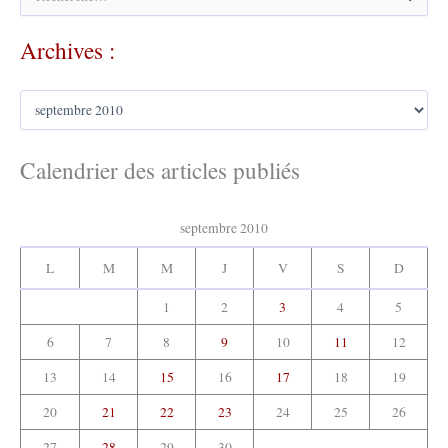
e
c
Archives :
h
e
r
A
c
r
h
c
e
h
Calendrier des articles publiés
r
i
v
:
e
septembre 2010
s
:
L
M
M
J
V
S
D
1
2
3
4
5
6
7
8
9
10
11
12
13
14
15
16
17
18
19
20
21
22
23
24
25
26
27
28
29
30