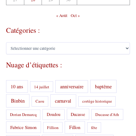
« Août
Oct »
Catégories :
C
a
t
Nuage d’étiquettes :
é
g
o
r
10 ans
anniversaire
baptême
14 juillet
i
e
s
Binbin
carnaval
Caou
cortège historique
:
Doudou
Ducasse
Dorian Demarcq
Ducasse d'Ath
Fabrice Simon
Fillon
Fillion
fête