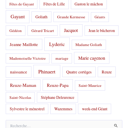
Fêtes de Lille
Gaston le mâchon
Fêtes de Gayant
Gayant
Goliath
Grande Kermesse
Géants
Jacquot
Jean le bûcheron
Gédéon
Gérard Tricart
Lyderic
Jeanne Maillotte
Madame Goliath
Marie cagenon
Mademoiselle Victoire
mariage
Phinaert
naissance
Quatre cortèges
Reuze
Reuze-Papa
Reuze-Maman
Saint-Maurice
Stéphane Deleurence
Saint-Nicolas
Sylvestre le ménestrel
Wazemmes
week-end Géant
R