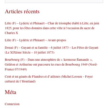
e
c
Articles récents
h
e
r
Lille (F) – Lyderic et Phinaert – Char de triomphe établi à Lille, en juin
c
1825, pour les fêtes données dans cette ville à l’occasion du sacre de
h
Charles X
e
r
Lille (F) – Lydéric et Phinaert – Avant-propos
Douai (F) – Gayant et sa famille – 6 juillet 1873 – Les Fêtes de Gayant
:
(Le XIXème Siècle – 10 juillet 1873)
Bourbourg (F) – Dans une atmosphère de « kermesse flamande »,
Gédéon et Arthurine ont parcouru les rues de Bourbourg 1949 (Nord-
France 07/1949)
Cent et un géants de Flandres et d’ailleurs (Michel Loosen – Foyer
culturel de l’Houtland)
Méta
Connexion