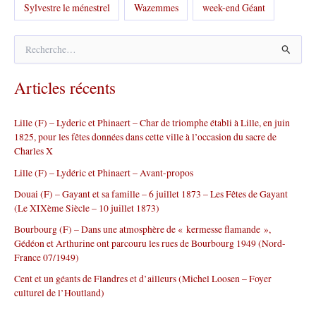
Sylvestre le ménestrel
Wazemmes
week-end Géant
R
e
c
Articles récents
h
e
r
Lille (F) – Lyderic et Phinaert – Char de triomphe établi à Lille, en juin
c
1825, pour les fêtes données dans cette ville à l’occasion du sacre de
h
Charles X
e
r
Lille (F) – Lydéric et Phinaert – Avant-propos
Douai (F) – Gayant et sa famille – 6 juillet 1873 – Les Fêtes de Gayant
:
(Le XIXème Siècle – 10 juillet 1873)
Bourbourg (F) – Dans une atmosphère de « kermesse flamande »,
Gédéon et Arthurine ont parcouru les rues de Bourbourg 1949 (Nord-
France 07/1949)
Cent et un géants de Flandres et d’ailleurs (Michel Loosen – Foyer
culturel de l’Houtland)