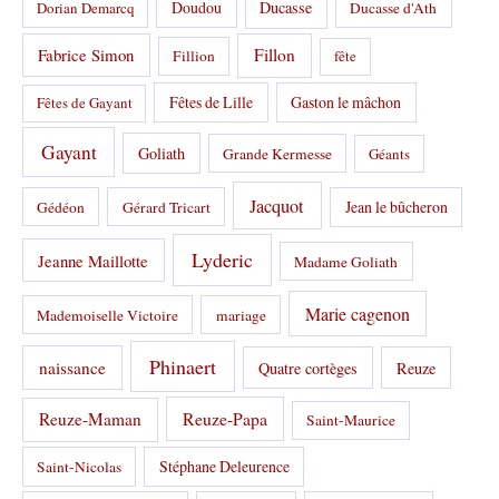
Doudou
Ducasse
Dorian Demarcq
Ducasse d'Ath
Fabrice Simon
Fillon
Fillion
fête
Fêtes de Lille
Gaston le mâchon
Fêtes de Gayant
Gayant
Goliath
Grande Kermesse
Géants
Jacquot
Jean le bûcheron
Gédéon
Gérard Tricart
Lyderic
Jeanne Maillotte
Madame Goliath
Marie cagenon
Mademoiselle Victoire
mariage
Phinaert
naissance
Quatre cortèges
Reuze
Reuze-Papa
Reuze-Maman
Saint-Maurice
Stéphane Deleurence
Saint-Nicolas