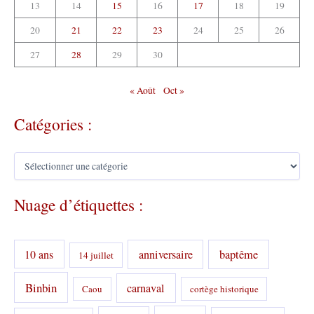
13
14
15
16
17
18
19
20
21
22
23
24
25
26
27
28
29
30
« Août
Oct »
Catégories :
C
a
t
Nuage d’étiquettes :
é
g
o
r
10 ans
anniversaire
baptême
14 juillet
i
e
s
Binbin
carnaval
Caou
cortège historique
: