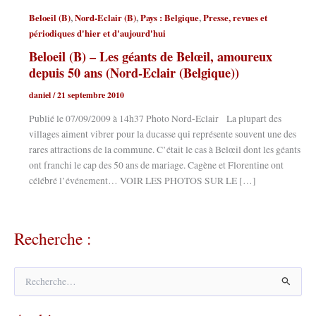
,
,
,
Beloeil (B)
Nord-Eclair (B)
Pays : Belgique
Presse, revues et
périodiques d'hier et d'aujourd'hui
Beloeil (B) – Les géants de Belœil, amoureux
depuis 50 ans (Nord-Eclair (Belgique))
daniel
/
21 septembre 2010
Publié le 07/09/2009 à 14h37 Photo Nord-Eclair La plupart des
villages aiment vibrer pour la ducasse qui représente souvent une des
rares attractions de la commune. C’était le cas à Belœil dont les géants
ont franchi le cap des 50 ans de mariage. Cagène et Florentine ont
célébré l’événement… VOIR LES PHOTOS SUR LE […]
Recherche :
R
e
c
h