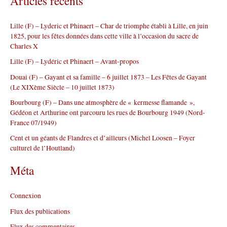
Articles récents
e
r
Lille (F) – Lyderic et Phinaert – Char de triomphe établi à Lille, en juin
c
1825, pour les fêtes données dans cette ville à l’occasion du sacre de
h
Charles X
e
r
Lille (F) – Lydéric et Phinaert – Avant-propos
Douai (F) – Gayant et sa famille – 6 juillet 1873 – Les Fêtes de Gayant
:
(Le XIXème Siècle – 10 juillet 1873)
Bourbourg (F) – Dans une atmosphère de « kermesse flamande »,
Gédéon et Arthurine ont parcouru les rues de Bourbourg 1949 (Nord-
France 07/1949)
Cent et un géants de Flandres et d’ailleurs (Michel Loosen – Foyer
culturel de l’Houtland)
Méta
Connexion
Flux des publications
Flux des commentaires