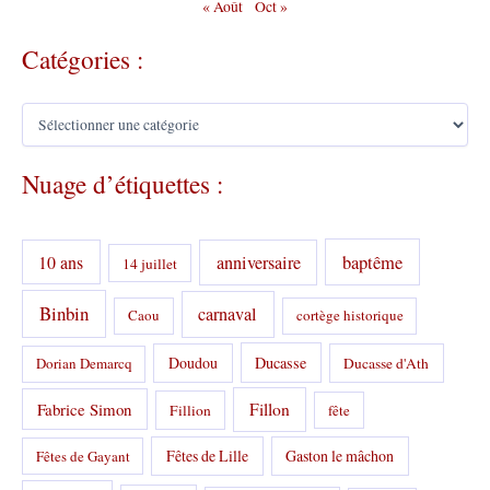
« Août
Oct »
Catégories :
C
a
t
Nuage d’étiquettes :
é
g
o
r
10 ans
anniversaire
baptême
14 juillet
i
e
s
Binbin
carnaval
Caou
cortège historique
:
Doudou
Ducasse
Dorian Demarcq
Ducasse d'Ath
Fabrice Simon
Fillon
Fillion
fête
Fêtes de Lille
Gaston le mâchon
Fêtes de Gayant