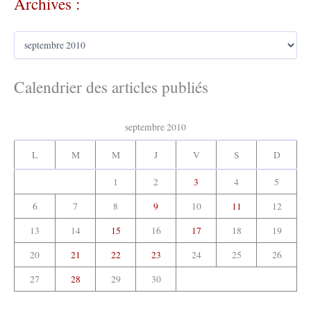
Archives :
e
r
A
c
r
h
c
e
h
Calendrier des articles publiés
r
i
v
:
e
septembre 2010
s
:
L
M
M
J
V
S
D
1
2
3
4
5
6
7
8
9
10
11
12
13
14
15
16
17
18
19
20
21
22
23
24
25
26
27
28
29
30