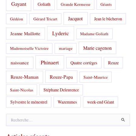
Gayant
Goliath
Grande Kermesse
Géants
Jacquot
Jean le bûcheron
Gédéon
Gérard Tricart
Lyderic
Jeanne Maillotte
Madame Goliath
Marie cagenon
Mademoiselle Victoire
mariage
Phinaert
naissance
Quatre cortèges
Reuze
Reuze-Papa
Reuze-Maman
Saint-Maurice
Stéphane Deleurence
Saint-Nicolas
Sylvestre le ménestrel
Wazemmes
week-end Géant
R
e
c
h