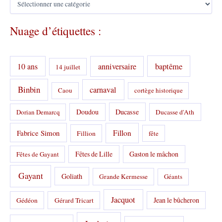
a
t
Nuage d’étiquettes :
é
g
o
r
10 ans
anniversaire
baptême
14 juillet
i
e
s
Binbin
carnaval
Caou
cortège historique
:
Doudou
Ducasse
Dorian Demarcq
Ducasse d'Ath
Fabrice Simon
Fillon
Fillion
fête
Fêtes de Lille
Gaston le mâchon
Fêtes de Gayant
Gayant
Goliath
Grande Kermesse
Géants
Jacquot
Jean le bûcheron
Gédéon
Gérard Tricart