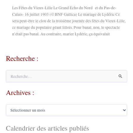
Les Fêtes du Vieux-Lille Le Grand Echo du Nord et du Pas-de-
Calais- 16 juillet 1903 (© BNF Gallica) Le mariage de Lydéric Ce
sera peut-être le clou de la troisième journée des fêtes du Vieux-Lille,
ce mariage du populaire géant lillois. Pour banal, non, le spectacle
n’était pas banal. Au contraire, marier Lydéric, ça équivalait
Recherche :
R
e
c
Archives :
h
e
r
A
c
r
h
c
e
h
Calendrier des articles publiés
r
i