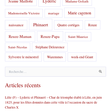
Lyderic
Jeanne Maillotte
Madame Goliath
Marie cagenon
Mademoiselle Victoire
mariage
Phinaert
naissance
Quatre cortèges
Reuze
Reuze-Papa
Reuze-Maman
Saint-Maurice
Stéphane Deleurence
Saint-Nicolas
Sylvestre le ménestrel
Wazemmes
week-end Géant
R
e
c
Articles récents
h
e
r
Lille (F) – Lyderic et Phinaert – Char de triomphe établi à Lille, en juin
c
1825, pour les fêtes données dans cette ville à l’occasion du sacre de
h
Charles X
e