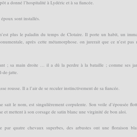
ôt a donné l’hospitalité à Lydéric et à sa fiancée.
s époux sont installés.
 n’est plus le paladin du temps de Clotaire. Il porte un habit, un imm
 monumentale, après cette métamorphose. on jurerait que ce n’est pas 
nt ; sa main droite … il a dû la perdre à la bataille ; comme ses j
-de-jatte.
se rousse. Il a l’air de se reculer instinctivement de sa fiancée.
sait le nom, est singulièrement corpulente. Son voile d’épousée flot
e et mettent à son corsage de satin blanc une virginité de bon aloi.
née par quatre chevaux superbes, des arbustes ont une floraison bl