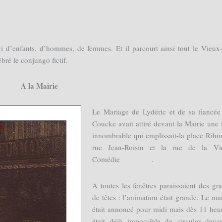
i d’enfants, d’hommes, de femmes. Et il parcourt ainsi tout le Vieux-
bré le conjungo fictif.
A la Mairie
Le Mariage de Lydéric et de sa fiancée
Coucke avait attiré devant la Mairie une 
innombrable qui emplissait-la place Rihou
rue Jean-Roisin et la rue de la Viei
Comédie .
A toutes les fenêtres paraissaient des gr
de têtes : l’animation était grande. Le ma
était annoncé pour midi mais dès 11 heur
était déjà impossible de circuler deva