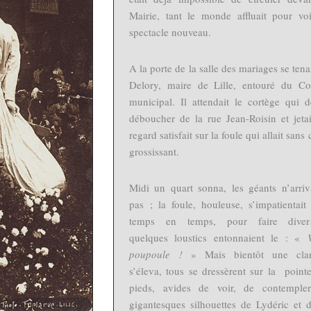
Mairie, tant le monde affluait pour vo
spectacle nouveau.
A la porte de la salle des mariages se tena
Delory, maire de Lille, entouré du Co
municipal. Il attendait le cortège qui d
déboucher de la rue Jean-Roisin et jeta
regard satisfait sur la foule qui allait sans
grossissant.
Midi un quart sonna, les géants n’arriv
pas ; la foule, houleuse, s’impatientait
temps en temps, pour faire divers
quelques loustics entonnaient le : «
poupoule !
» Mais bientôt une cla
s’éleva, tous se dressèrent sur la point
pieds, avides de voir, de contempler
gigantesques silhouettes de Lydéric et 