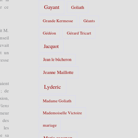
Gayant
ir ce
Goliath
Grande Kermesse
Géants
it M.
Gédéon
Gérard Tricart
nseil
evait
Jacquot
it un
Jean le bûcheron
 cesse
Jeanne Maillotte
aient
Lyderic
 ; de
ion,
Madame Goliath
Viens
meur
Mademoiselle Victoire
e des
mariage
 les
de sa
Marie cagenon