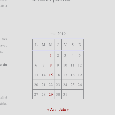
ils à
mai 2019
 très
L
M
M
J
V
S
D
 avec
s.
1
2
3
4
5
ie du
6
7
8
9
10
11
12
13
14
15
16
17
18
19
20
21
22
23
24
25
26
27
28
29
30
31
alité
itôt.
« Avr
Juin »