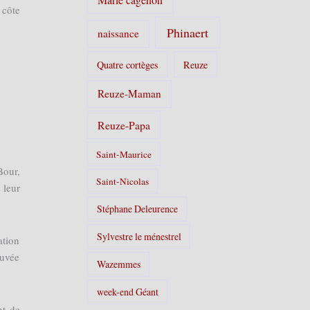
 côte
Phinaert
naissance
Quatre cortèges
Reuze
Reuze-Maman
Reuze-Papa
Saint-Maurice
Bour,
Saint-Nicolas
 leur
Stéphane Deleurence
Sylvestre le ménestrel
ation
ouvée
Wazemmes
week-end Géant
nt de