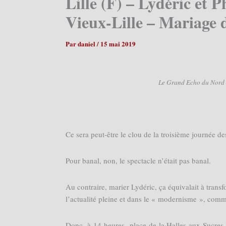
Lille (F) – Lydéric et P
Vieux-Lille – Mariage d
Par
daniel
/
15 mai 2019
Le Grand Echo du Nord e
Ce sera peut-être le clou de la troisième journée de
Pour banal, non, le spectacle n’était pas banal.
Au contraire, marier Lydéric, ça équivalait à trans
l’actualité pleine et dans le « modernisme », comm
Donc, à 14 heures, place de la·Halles-aux-Sucres, i