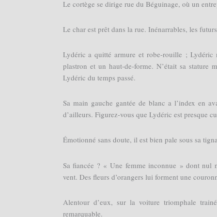
Le cortège se dirige rue du Béguinage, où un entrep
Le char est prêt dans la rue. Inénarrables, les futur
Lydéric a quitté armure et robe-rouille ; Lydéric
plastron et un haut-de-forme. N’était sa stature
Lydéric du temps passé.
Sa main gauche gantée de blanc a l’index en ava
d’ailleurs. Figurez-vous que Lydéric est presque cul
Émotionné sans doute, il est bien pale sous sa tignas
Sa fiancée ? « Une femme inconnue » dont nul ne 
vent. Des fleurs d’orangers lui forment une couronn
Alentour d’eux, sur la voiture triomphale trai
remarquable.