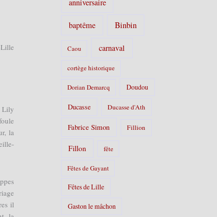
anniversaire
Binbin
baptême
Lille
carnaval
Caou
cortège historique
Doudou
Dorian Demarcq
Ducasse
Ducasse d'Ath
 Lily
foule
Fabrice Simon
Fillion
r, la
lle-
Fillon
fête
Fêtes de Gayant
appes
Fêtes de Lille
riage
es il
Gaston le mâchon
nt la