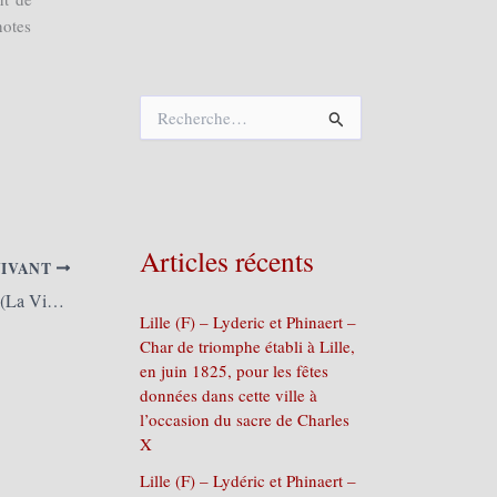
notes
R
e
c
h
e
r
c
Articles récents
h
UIVANT
e
Lille (F) – Le Tambour Major des Hurlus (La Vie du Nord)
r
Lille (F) – Lyderic et Phinaert –
Char de triomphe établi à Lille,
:
en juin 1825, pour les fêtes
données dans cette ville à
l’occasion du sacre de Charles
X
Lille (F) – Lydéric et Phinaert –