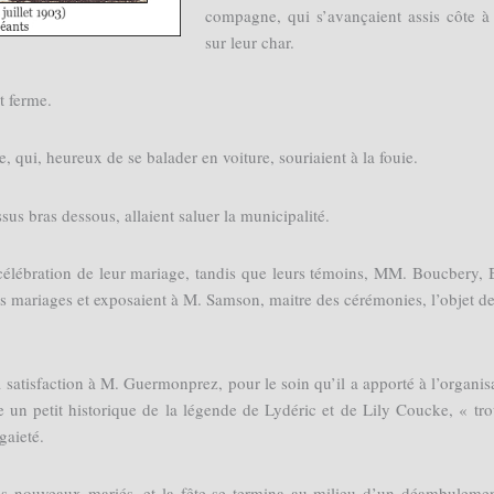
compagne, qui s’avançaient assis côte à
sur leur char.
t ferme.
e, qui, heureux de se balader en voiture, souriaient à la fouie.
us bras dessous, allaient saluer la municipalité.
a célébration de leur mariage, tandis que leurs témoins, MM. Boucbery, 
s mariages et exposaient à M. Samson, maitre des cérémonies, l’objet de
 satisfaction à M. Guermonprez, pour le soin qu’il a apporté à l’organis
le un petit historique de la légende de Lydéric et de Lily Coucke, « tr
gaieté.
es nouveaux mariés, et la fête se termina au milieu d’un déambuleme