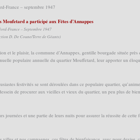
rd-France – septembre 1947
s Moufetard a participé aux Fêtes d’Annappes
ord-France – Septembre 1947
ction D. De Coune/Terre de Géants)
ction et le plaisir, la commune d’Annappes, gentille bourgade située près 
nnuelle populaire annuelle du quartier Mouffetard, leur apporter un éloq
siastes festivités se sont déroulées dans ce populaire quartier, qu’anim
essein de procurer aux vieilles et vieux du quartier, un peu plus de bien
 journées et une partie de leurs nuits pour assurer la réussite de cette f
s villes et nos campagnes, ces fêtes de bienfaisance, avec pour devise, c