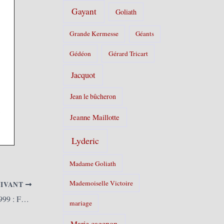
Gayant
Goliath
Grande Kermesse
Géants
Gédéon
Gérard Tricart
Jacquot
Jean le bûcheron
Jeanne Maillotte
Lyderic
Madame Goliath
Mademoiselle Victoire
UIVANT
Lille (F) – Lydéric et Phinaert – 19 Juin 1999 : Fêtes de Lille : baptême de Lydéric et Phinaert et cortège des Géants
mariage
Marie cagenon