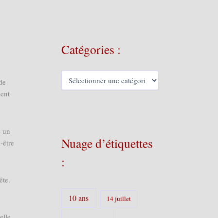
Catégories :
C
de
a
uent
t
é
g
o
e un
r
Nuage d’étiquettes
-être
i
e
:
s
:
ête.
10 ans
14 juillet
elle