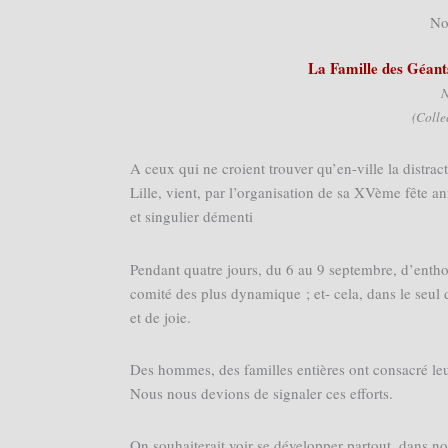
No
La Famille des Géant
N
(Colle
A ceux qui ne croient trouver qu’en-ville la distra
Lille, vient, par l’organisation de sa XVème fête a
et singulier démenti
Pendant quatre jours, du 6 au 9 septembre, d’enthou
comité des plus dynamique ; et- cela, dans le seul d
et de joie.
Des hommes, des familles entières ont consacré leurs
Nous nous devions de signaler ces efforts.
On souhaiterait voir se développer partout, dans no