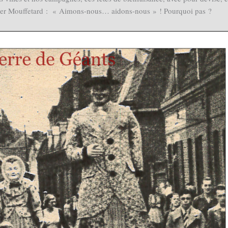
rtier Mouffetard : « Aimons-nous… aidons-nous » ! Pourquoi pas ?