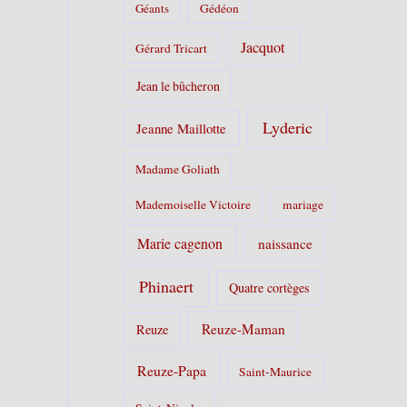
Géants
Gédéon
Jacquot
Gérard Tricart
Jean le bûcheron
Lyderic
Jeanne Maillotte
Madame Goliath
Mademoiselle Victoire
mariage
Marie cagenon
naissance
Phinaert
Quatre cortèges
Reuze-Maman
Reuze
Reuze-Papa
Saint-Maurice