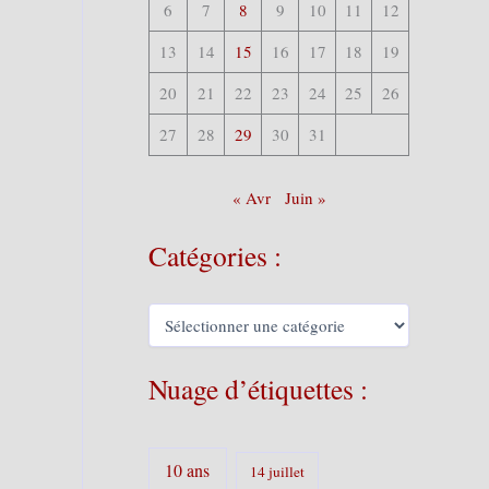
6
7
8
9
10
11
12
13
14
15
16
17
18
19
20
21
22
23
24
25
26
27
28
29
30
31
« Avr
Juin »
Catégories :
C
a
t
é
Nuage d’étiquettes :
g
o
r
i
10 ans
14 juillet
e