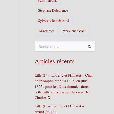
Saint-Nicolas
Stéphane Deleurence
Sylvestre le ménestrel
Wazemmes
week-end Géant
R
e
c
h
Articles récents
e
r
c
Lille (F) – Lyderic et Phinaert – Char
h
de triomphe établi à Lille, en juin
e
1825, pour les fêtes données dans
r
cette ville à l’occasion du sacre de
Charles X
:
Lille (F) – Lydéric et Phinaert –
Avant-propos