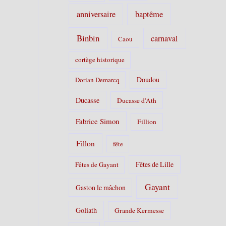
s
anniversaire
baptême
:
Binbin
carnaval
Caou
cortège historique
Doudou
Dorian Demarcq
Ducasse
Ducasse d'Ath
Fabrice Simon
Fillion
Fillon
fête
Fêtes de Lille
Fêtes de Gayant
Gayant
Gaston le mâchon
Goliath
Grande Kermesse