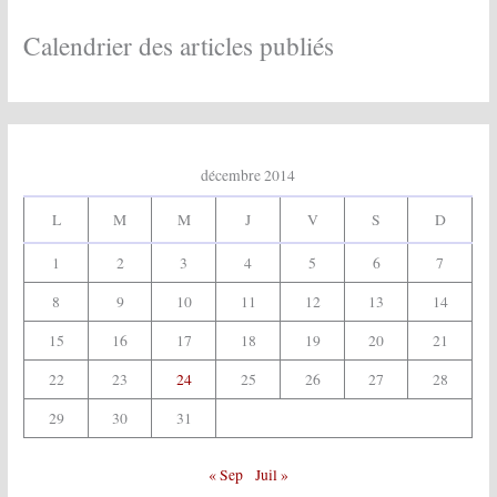
v
e
Calendrier des articles publiés
s
:
décembre 2014
L
M
M
J
V
S
D
1
2
3
4
5
6
7
8
9
10
11
12
13
14
15
16
17
18
19
20
21
22
23
24
25
26
27
28
29
30
31
« Sep
Juil »