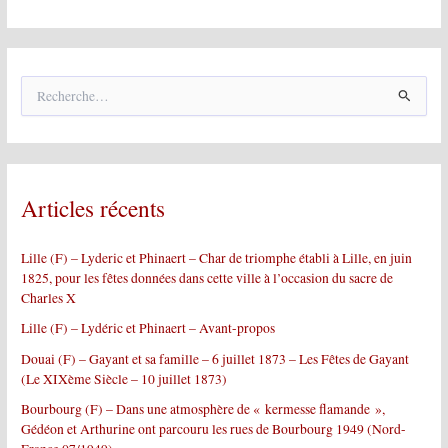
R
e
c
h
e
r
Articles récents
c
h
e
Lille (F) – Lyderic et Phinaert – Char de triomphe établi à Lille, en juin
r
1825, pour les fêtes données dans cette ville à l’occasion du sacre de
Charles X
:
Lille (F) – Lydéric et Phinaert – Avant-propos
Douai (F) – Gayant et sa famille – 6 juillet 1873 – Les Fêtes de Gayant
(Le XIXème Siècle – 10 juillet 1873)
Bourbourg (F) – Dans une atmosphère de « kermesse flamande »,
Gédéon et Arthurine ont parcouru les rues de Bourbourg 1949 (Nord-