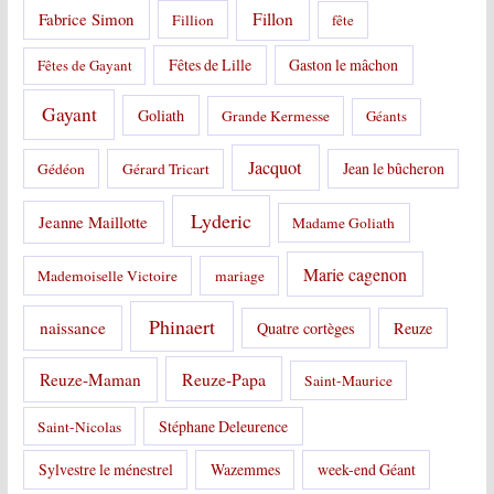
Fabrice Simon
Fillon
Fillion
fête
Fêtes de Lille
Gaston le mâchon
Fêtes de Gayant
Gayant
Goliath
Grande Kermesse
Géants
Jacquot
Jean le bûcheron
Gédéon
Gérard Tricart
Lyderic
Jeanne Maillotte
Madame Goliath
Marie cagenon
Mademoiselle Victoire
mariage
Phinaert
naissance
Quatre cortèges
Reuze
Reuze-Papa
Reuze-Maman
Saint-Maurice
Stéphane Deleurence
Saint-Nicolas
Sylvestre le ménestrel
Wazemmes
week-end Géant