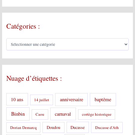
Catégories :
C
a
t
é
g
o
Nuage d’étiquettes :
r
i
e
s
10 ans
anniversaire
baptême
14 juillet
:
Binbin
carnaval
Caou
cortège historique
Doudou
Ducasse
Dorian Demarcq
Ducasse d'Ath