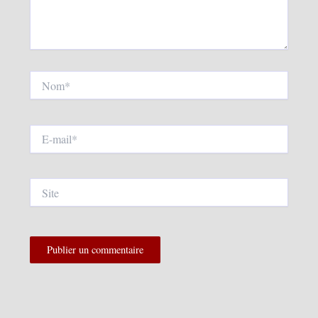
Nom*
E-
mail*
Site