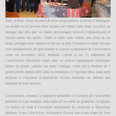
Dans la belle ferme au carré de style rouges barres, la ferme d’Ennequin,
les géants et les grosses têtes locales ont toutes leurs aises. La place ne
manque pas afin que ces hauts personnages loossois s’épanouissent et
fassent même des petits ! Dans la belle salle voûtée, aux côtés de ses
beaux protégés dont Margot la fileuse, le père Fouettard et Saint-Nicolas
sorti dernièrement, de quoi donner le sourire au président de l’association
créée en novembre 2011, Raphaël Carton et les 35 adhérents de
l’association, désormais logés dans ce nouvel équipement municipal.
Frères de géants, comme son nom l’indique, veille sur la destinée de 7
géants portés depuis 2002 dans la commune) et 9 grosses têtes, mais aussi
propose à l’occasion d’animations locales loosoises ou ailleurs une
trentaine de jeux anciens.
L’association, comme l’a rappelé le président à l’occasion de l’assemblée
générale, n’a pas manqué cette année de les sortir au grand air, ces géants,
14 sorties au total à l’occasion notamment de carnavals à Tourcoing,
Béthune, Loos, Lille-Fives, Villeneuve-d’Ascq lors d’une étape du Tour