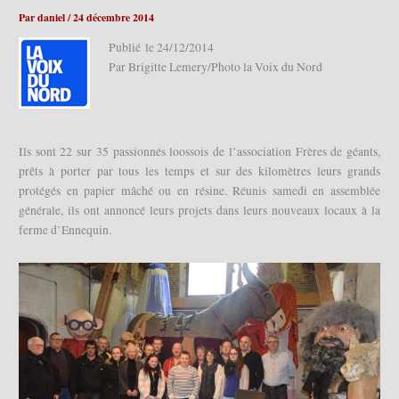
Par
daniel
/
24 décembre 2014
Publié
le 24/12/2014
Par Brigitte Lemery/Photo la Voix du Nord
Ils sont 22 sur 35 passionnés loossois de l’association Frères de géants,
prêts à porter par tous les temps et sur des kilomètres leurs grands
protégés en papier mâché ou en résine. Réunis samedi en assemblée
générale, ils ont annoncé leurs projets dans leurs nouveaux locaux à la
ferme d’Ennequin.