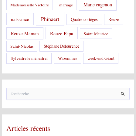
Marie cagenon
Mademoiselle Victoire
mariage
Phinaert
naissance
Quatre cortèges
Reuze
Reuze-Papa
Reuze-Maman
Saint-Maurice
Stéphane Deleurence
Saint-Nicolas
Sylvestre le ménestrel
Wazemmes
week-end Géant
R
e
c
h
e
r
Articles récents
c
h