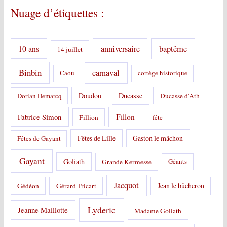
o
Nuage d’étiquettes :
r
i
e
s
10 ans
anniversaire
baptême
14 juillet
:
Binbin
carnaval
Caou
cortège historique
Doudou
Ducasse
Dorian Demarcq
Ducasse d'Ath
Fabrice Simon
Fillon
Fillion
fête
Fêtes de Lille
Gaston le mâchon
Fêtes de Gayant
Gayant
Goliath
Grande Kermesse
Géants
Jacquot
Jean le bûcheron
Gédéon
Gérard Tricart
Lyderic
Jeanne Maillotte
Madame Goliath