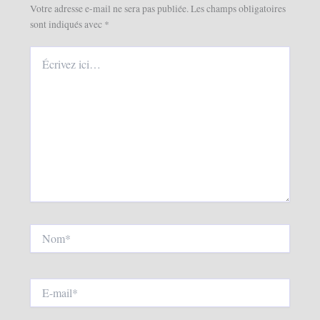
Votre adresse e-mail ne sera pas publiée.
Les champs obligatoires
sont indiqués avec
*
Écrivez
ici…
Nom*
E-
mail*