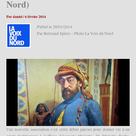
Nord)
Par
daniel
/
6 février 2014
Publié le 28/01/2014
Par Bertrand Spiers – Photo La Voix du Nord
Une nouvelle association s’est créée début janvier pour donner vie à un
géant traditionnel à l’effigie d’Auguste Mariette, dit Mariette Pacha,