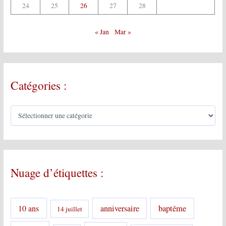
24
25
26
27
28
« Jan
Mar »
Catégories :
C
a
t
é
g
o
Nuage d’étiquettes :
r
i
e
s
10 ans
anniversaire
baptême
14 juillet
: