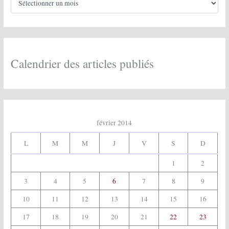
r
r
c
:
h
i
v
e
Calendrier des articles publiés
s
:
février 2014
L
M
M
J
V
S
D
1
2
3
4
5
6
7
8
9
10
11
12
13
14
15
16
17
18
19
20
21
22
23