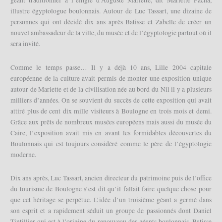
illustre égyptologue boulonnais. Autour de Luc Tassart, une dizaine de
personnes qui ont décidé dix ans après Batisse et Zabelle de créer un
nouvel ambassadeur de la ville, du musée et de l’égyptologie partout où il
sera invité.
Comme le temps passe… Il y a déjà 10 ans, Lille 2004 capitale
européenne de la culture avait permis de monter une exposition unique
autour de Mariette et de la civilisation née au bord du Nil il y a plusieurs
milliers d’années. On se souvient du succès de cette exposition qui avait
attiré plus de cent dix mille visiteurs à Boulogne en trois mois et demi.
Grâce aux prêts de nombreux musées européens mais aussi du musée du
Caire, l’exposition avait mis en avant les formidables découvertes du
Boulonnais qui est toujours considéré comme le père de l’égyptologie
moderne.
Dix ans après, Luc Tassart, ancien directeur du patrimoine puis de l’office
du tourisme de Boulogne s’est dit qu’il fallait faire quelque chose pour
que cet héritage se perpétue. L’idée d’un troisième géant a germé dans
son esprit et a rapidement séduit un groupe de passionnés dont Daniel
Tintillier qui est à l’origine du renouveau des géants boulonnais, Batisse