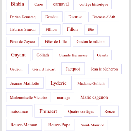
Binbin
carnaval
Caou
cortège historique
Doudou
Ducasse
Dorian Demarcq
Ducasse d'Ath
Fabrice Simon
Fillon
Fillion
fête
Fêtes de Lille
Gaston le mâchon
Fêtes de Gayant
Gayant
Goliath
Grande Kermesse
Géants
Jacquot
Jean le bûcheron
Gédéon
Gérard Tricart
Lyderic
Jeanne Maillotte
Madame Goliath
Marie cagenon
Mademoiselle Victoire
mariage
Phinaert
naissance
Quatre cortèges
Reuze
Reuze-Papa
Reuze-Maman
Saint-Maurice