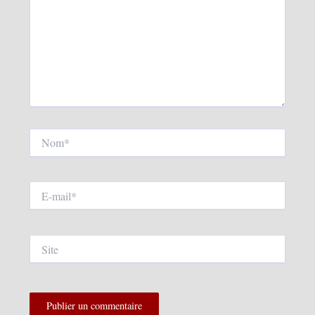
Nom*
E-
mail*
Site