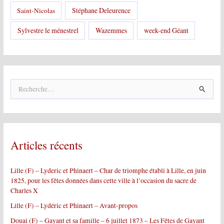
Stéphane Deleurence
Saint-Nicolas
Sylvestre le ménestrel
Wazemmes
week-end Géant
R
e
c
h
e
r
Articles récents
c
h
e
Lille (F) – Lyderic et Phinaert – Char de triomphe établi à Lille, en juin
r
1825, pour les fêtes données dans cette ville à l’occasion du sacre de
Charles X
:
Lille (F) – Lydéric et Phinaert – Avant-propos
Douai (F) – Gayant et sa famille – 6 juillet 1873 – Les Fêtes de Gayant