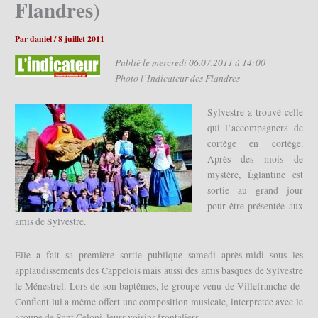
Flandres)
Par
daniel
/
8 juillet 2011
Publié le mercredi 06.07.2011 à 14:00
Photo l’Indicateur des Flandres
Sylvestre a trouvé celle
qui l’accompagnera de
cortège en cortège.
Après des mois de
mystère, Églantine est
sortie au grand jour
pour être présentée aux
amis de Sylvestre.
Elle a fait sa première sortie publique samedi après-midi sous les
applaudissements des Cappelois mais aussi des amis basques de Sylvestre
le Ménestrel. Lors de son baptêmes, le groupe venu de Villefranche-de-
Conflent lui a même offert une composition musicale, interprétée avec le
groupe de Sant Celoni, leurs voisins frontaliers.