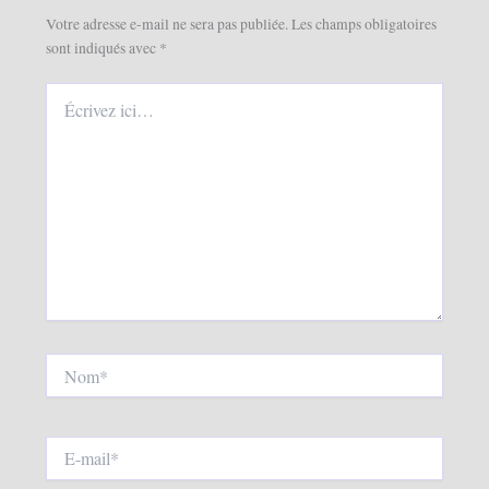
Votre adresse e-mail ne sera pas publiée.
Les champs obligatoires
sont indiqués avec
*
Écrivez
ici…
Nom*
E-
mail*