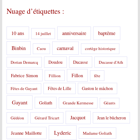
o
Nuage d’étiquettes :
r
i
e
s
10 ans
anniversaire
baptême
14 juillet
:
Binbin
carnaval
Caou
cortège historique
Doudou
Ducasse
Dorian Demarcq
Ducasse d'Ath
Fabrice Simon
Fillon
Fillion
fête
Fêtes de Lille
Gaston le mâchon
Fêtes de Gayant
Gayant
Goliath
Grande Kermesse
Géants
Jacquot
Jean le bûcheron
Gédéon
Gérard Tricart
Lyderic
Jeanne Maillotte
Madame Goliath