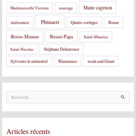
Marie cagenon
Mademoiselle Victoire
mariage
Phinaert
naissance
Quatre cortèges
Reuze
Reuze-Papa
Reuze-Maman
Saint-Maurice
Stéphane Deleurence
Saint-Nicolas
Sylvestre le ménestrel
Wazemmes
week-end Géant
R
e
c
h
e
r
Articles récents
c