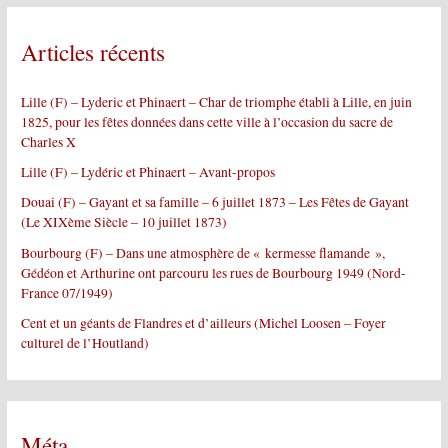
e
r
Articles récents
c
h
e
Lille (F) – Lyderic et Phinaert – Char de triomphe établi à Lille, en juin
r
1825, pour les fêtes données dans cette ville à l’occasion du sacre de
Charles X
:
Lille (F) – Lydéric et Phinaert – Avant-propos
Douai (F) – Gayant et sa famille – 6 juillet 1873 – Les Fêtes de Gayant
(Le XIXème Siècle – 10 juillet 1873)
Bourbourg (F) – Dans une atmosphère de « kermesse flamande »,
Gédéon et Arthurine ont parcouru les rues de Bourbourg 1949 (Nord-
France 07/1949)
Cent et un géants de Flandres et d’ailleurs (Michel Loosen – Foyer
culturel de l’Houtland)
Méta