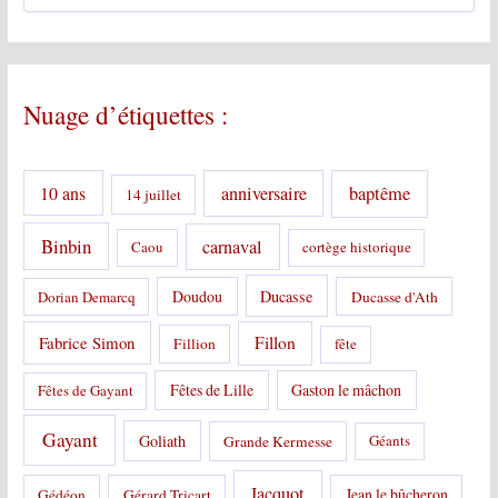
t
é
g
o
Nuage d’étiquettes :
r
i
e
s
10 ans
anniversaire
baptême
14 juillet
:
Binbin
carnaval
Caou
cortège historique
Doudou
Ducasse
Dorian Demarcq
Ducasse d'Ath
Fabrice Simon
Fillon
Fillion
fête
Fêtes de Lille
Gaston le mâchon
Fêtes de Gayant
Gayant
Goliath
Grande Kermesse
Géants
Jacquot
Jean le bûcheron
Gédéon
Gérard Tricart