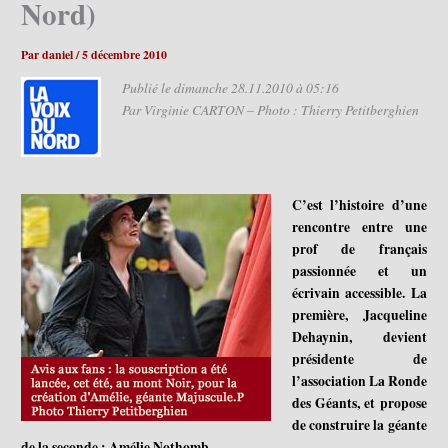
Nord)
Par
daniel
/
5 décembre 2010
Publié le dimanche 28.11.2010 à 05:16
Par Virginie CARTON – Photo : Thierry Petitberghien
C’est l’histoire d’une
rencontre entre une
prof de français
passionnée et un
écrivain accessible. La
première, Jacqueline
Dehaynin, devient
présidente de
l’association La Ronde
des Géants, et propose
de construire la géante
de la seconde : Amélie Nothomb…