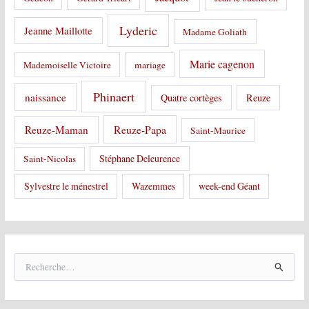
Lyderic
Jeanne Maillotte
Madame Goliath
Marie cagenon
Mademoiselle Victoire
mariage
Phinaert
naissance
Quatre cortèges
Reuze
Reuze-Papa
Reuze-Maman
Saint-Maurice
Stéphane Deleurence
Saint-Nicolas
Sylvestre le ménestrel
Wazemmes
week-end Géant
R
e
c
h