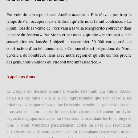
Par voie de correspondance, Amélie accepte. « Elle n’avait pas trop le
temps de s’en occuper mais elle disait qu’elle nous faisait confiance. » Le
6 juin, lors de la venue de l’écrivain à la villa Marguerite-Yourcenar dans
le cadre du festival « Par Monts et par mots » qu’elle « marrainait », une
souscription est lancée. L’objectif : rassembler 30 000 euros, coût de
construction d’un tel monument. « Comme elle est belge, donc du Nord,
qu’elle a de nombreux liens avec notre région et qu’elle est très proche
des gens, nous voulions qu’elle soit une ambassadrice. »
Appel aux dons
Le croquis est dessiné, soumis à Amélie Nothomb qui valide. Aucun
détail n’a été omis : « Elle a été impressionnée que l’on pense à ses
mitaines ! », rapporte Jacqueline Dehaynin. Amélie, la géante Majuscule
– ce sera son nom – porte le légendaire chapeau de l’auteur, un stylo-
baguette magique, une cape, un livre sous le bras, dans les tons rouge et
noir. « Nous voudrions parallèlement éditer un livre qui raconterait
« l’artventure » de cette géante. » C’est à Stéphane Deleurence, artiste