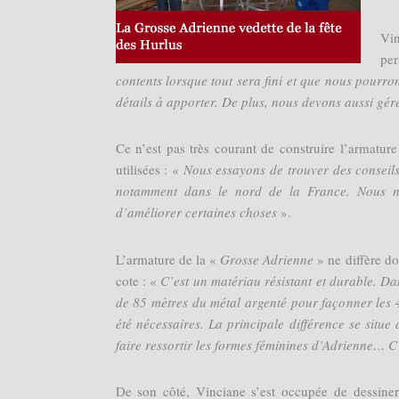
Vin
pe
contents lorsque tout sera fini et que nous pourrons
détails à apporter. De plus, nous devons aussi gére
Ce n’est pas très courant de construire l’armatur
utilisées : «
Nous essayons de trouver des conseils 
notamment dans le nord de la France. Nous no
d’améliorer certaines choses
».
L’armature de la «
Grosse Adrienne
» ne diffère d
cote : «
C’est un matériau résistant et durable. Dan
de 85 mètres du métal argenté pour façonner les 4
été nécessaires. La principale différence se sit
faire ressortir les formes féminines d’Adrienne… C
De son côté, Vinciane s’est occupée de dessiner 