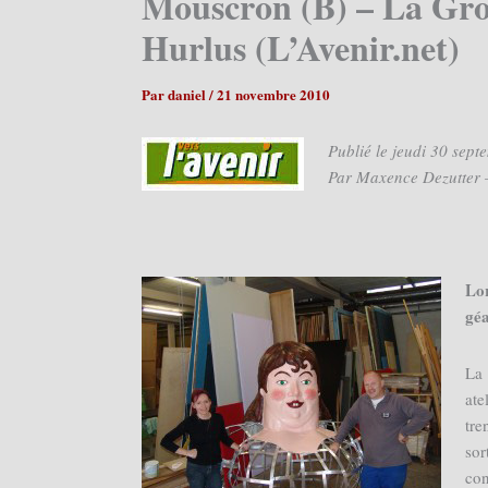
Mouscron (B) – La Gros
Hurlus (L’Avenir.net)
Par
daniel
/
21 novembre 2010
Publié le jeudi 30 sep
Par Maxence Dezutter 
Lo
géa
La
ate
tre
so
con