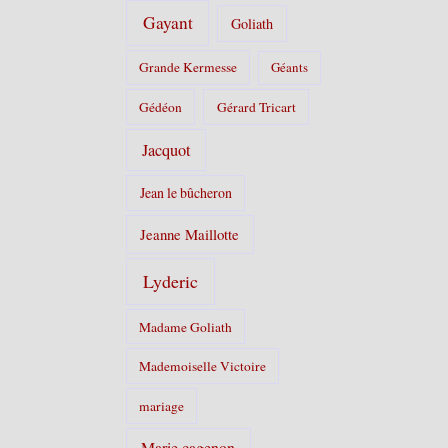
Gayant
Goliath
Grande Kermesse
Géants
Gédéon
Gérard Tricart
Jacquot
Jean le bûcheron
Jeanne Maillotte
Lyderic
Madame Goliath
Mademoiselle Victoire
mariage
Marie cagenon