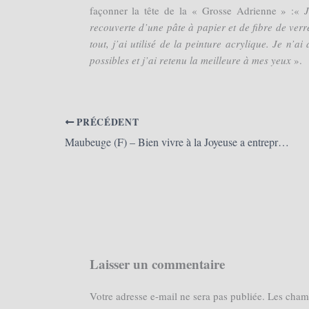
façonner la tête de la « Grosse Adrienne » :«
J
recouverte d’une pâte à papier et de fibre de verr
tout, j’ai utilisé de la peinture acrylique. Je n’
possibles et j’ai retenu la meilleure à mes yeux
».
PRÉCÉDENT
Maubeuge (F) – Bien vivre à la Joyeuse a entrepris la fabrication du galant de la marquise (La Voix du Nord)
Laisser un commentaire
Votre adresse e-mail ne sera pas publiée.
Les champ