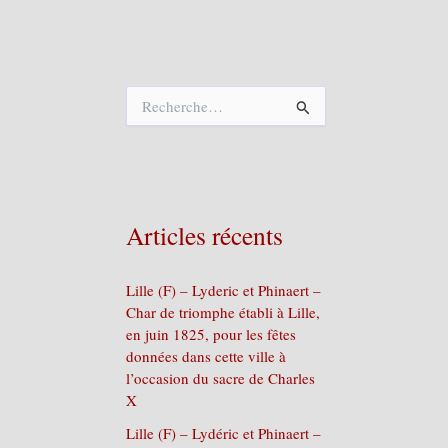
R
e
c
h
e
r
c
Articles récents
h
e
r
Lille (F) – Lyderic et Phinaert –
Char de triomphe établi à Lille,
:
en juin 1825, pour les fêtes
données dans cette ville à
l’occasion du sacre de Charles
X
Lille (F) – Lydéric et Phinaert –