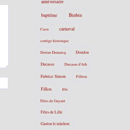
anniversaire
Binbin
baptême
carnaval
Caou
cortège historique
Doudou
Dorian Demarcq
Ducasse
Ducasse d'Ath
Fabrice Simon
Fillion
Fillon
fête
Fêtes de Gayant
Fêtes de Lille
Gaston le mâchon