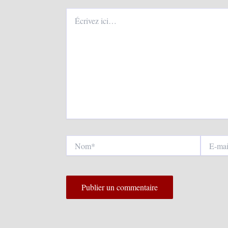
Écrivez
ici…
Nom*
E-
mail*