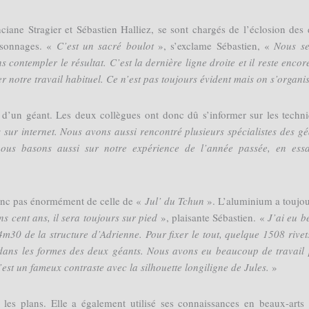
ciane Stragier et Sébastien Halliez, se sont chargés de l’éclosion des
rsonnages. «
C’est un sacré boulot
», s’exclame Sébastien, «
Nous se
 contempler le résultat. C’est la dernière ligne droite et il reste encor
r notre travail habituel. Ce n’est pas toujours évident mais on s’organis
e d’un géant. Les deux collègues ont donc dû s’informer sur les techn
sur internet. Nous avons aussi rencontré plusieurs spécialistes des gé
us basons aussi sur notre expérience de l’année passée, en essa
onc pas énormément de celle de «
Jul’ du Tchun
». L’aluminium a toujou
s cent ans, il sera toujours sur pied
», plaisante Sébastien. «
J’ai eu b
m30 de la structure d’Adrienne. Pour fixer le tout, quelque 1508 rivet
ue dans les formes des deux géants. Nous avons eu beaucoup de travail
’est un fameux contraste avec la silhouette longiligne de Jules.
»
les plans. Elle a également utilisé ses connaissances en beaux-arts