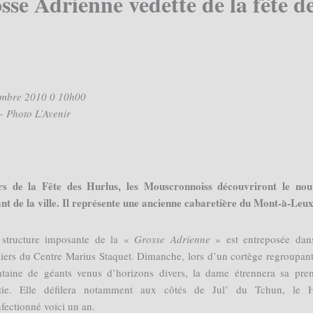
se Adrienne vedette de la fête d
tembre 2010 0 10h00
– Photo L’Avenir
rs de la Fête des Hurlus, les Mouscronnois
s découvriront le nou
nt de la ville. Il représente une ancienne cabaretière du Mont-à-Leux
 structure imposante de la «
Grosse Adrienne
» est entreposée dan
liers du Centre Marius Staquet. Dimanche, lors d’un cortège regroupan
ntaine de géants venus d’horizons divers, la dame étrennera sa pre
rtie. Elle défilera notamment aux côtés de Jul’ du Tchun, le H
fectionné voici un an.