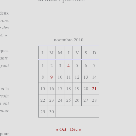
 deux
rons
e des
e.
»
novembre 2010
iques
L
M
M
J
V
S
D
ants,
yant
1
2
3
4
5
6
7
8
9
10
11
12
13
14
rs la
15
16
17
18
19
20
21
esoin
22
23
24
25
26
27
28
s ont
 pour
29
30
« Oct
Déc »
 pour