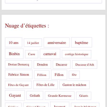
a
t
é
g
o
Nuage d’étiquettes :
r
i
e
s
10 ans
anniversaire
baptême
14 juillet
:
Binbin
carnaval
Caou
cortège historique
Doudou
Ducasse
Dorian Demarcq
Ducasse d'Ath
Fabrice Simon
Fillon
Fillion
fête
Fêtes de Lille
Gaston le mâchon
Fêtes de Gayant
Gayant
Goliath
Grande Kermesse
Géants
Jacquot
Jean le bûcheron