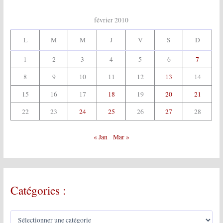
février 2010
L
M
M
J
V
S
D
1
2
3
4
5
6
7
8
9
10
11
12
13
14
15
16
17
18
19
20
21
22
23
24
25
26
27
28
« Jan
Mar »
Catégories :
C