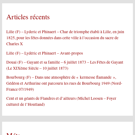
e
r
Articles récents
c
h
e
Lille (F) – Lyderic et Phinaert – Char de triomphe établi à Lille, en juin
r
1825, pour les fêtes données dans cette ville à l’occasion du sacre de
Charles X
:
Lille (F) – Lydéric et Phinaert – Avant-propos
Douai (F) – Gayant et sa famille – 6 juillet 1873 – Les Fêtes de Gayant
(Le XIXème Siècle – 10 juillet 1873)
Bourbourg (F) – Dans une atmosphère de « kermesse flamande »,
Gédéon et Arthurine ont parcouru les rues de Bourbourg 1949 (Nord-
France 07/1949)
Cent et un géants de Flandres et d’ailleurs (Michel Loosen – Foyer
culturel de l’Houtland)