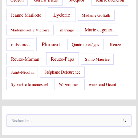
Gédéon
Gérard Tricart
Lyderic
Jeanne Maillotte
Madame Goliath
Marie cagenon
Mademoiselle Victoire
mariage
Phinaert
naissance
Quatre cortèges
Reuze
Reuze-Papa
Reuze-Maman
Saint-Maurice
Stéphane Deleurence
Saint-Nicolas
Sylvestre le ménestrel
Wazemmes
week-end Géant
R
e
c
h