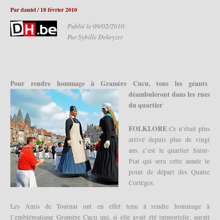
Par
daniel
/
18 février 2010
Publié le 09/02/2010
Par Sybille Dekeyzer
Pour rendre hommage à Gramère Cucu, tous les géants
déambuleront dans les rues
du quartier
FOLKLORE
Ce n’était plus
arrivé depuis plus de vingt
ans. c’est le quartier Saint-
Piat qui sera cette année le
point de départ des Quatre
Cortèges.
Les Amis de Tournai ont en effet tenu à rendre hommage à
l’emblématique Gramère Cucu qui, si elle avait été immortelle, aurait