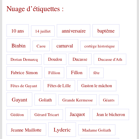
o
Nuage d’étiquettes :
r
i
e
s
10 ans
anniversaire
baptême
14 juillet
:
Binbin
carnaval
Caou
cortège historique
Doudou
Ducasse
Dorian Demarcq
Ducasse d'Ath
Fabrice Simon
Fillon
Fillion
fête
Fêtes de Lille
Gaston le mâchon
Fêtes de Gayant
Gayant
Goliath
Grande Kermesse
Géants
Jacquot
Jean le bûcheron
Gédéon
Gérard Tricart
Lyderic
Jeanne Maillotte
Madame Goliath