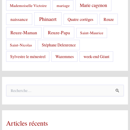
Marie cagenon
Mademoiselle Victoire
mariage
Phinaert
naissance
Quatre cortèges
Reuze
Reuze-Papa
Reuze-Maman
Saint-Maurice
Stéphane Deleurence
Saint-Nicolas
Sylvestre le ménestrel
Wazemmes
week-end Géant
R
e
c
h
e
r
Articles récents
c
h