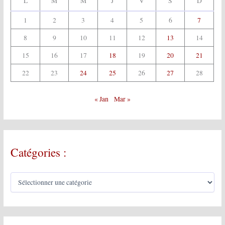
L
M
M
J
V
S
D
1
2
3
4
5
6
7
8
9
10
11
12
13
14
15
16
17
18
19
20
21
22
23
24
25
26
27
28
« Jan
Mar »
Catégories :
C
a
t
é
g