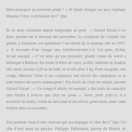
Mais pourquoi un nouveau géant ? « Il fallait changer un peu, explique
Maurice Vitse, le président de C’ Qui.
Et on nous réclamait depuis longtemps un petit » Gérard Tricart s’est
donc penché sur le berceau dès novembre. Le sculpteur de l’Atelier des
géants, à Strazeele, est également l’inventeur de la maman, née en 1997.
« Je revenais d’un voyage aux Antilles,raconte-t-il. Les gens, là-bas,
m’ont marqué » C’est ainsi qu’une première géante venue du soleil a
débarqué à Bailleul. En résine et fibre de verre, sa fille, habillée de madras
elle aussi, mesure 2,20 m de haut, et sa tête pèse 4 kg. Pour imaginer son
visage, Maurice Vitse et ses comparses ont ouvert des catalogues et se
sont inspiré des petits mannequins ! Pas facile de créer un enfant, raconte
Gérard Tricart : « Un visage d’adulte est marqué, a des traits de caractère
plus faciles à trouver que chez un gosse ». Alors, pour celle-ci, il a
accentué les joues, voulu un nez rond et des lèvres généreuses, mais ;sans
tomber dans la caricature.
Son prénom vient d’une chanson qui accompagne le char des C’Qui. Un
clin d’oeil aussi au parrain, Philippe Dubuisson, patron du Bistrot de