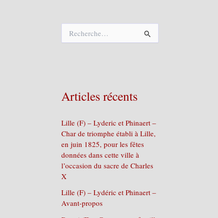
R
e
c
h
e
r
c
Articles récents
h
e
r
Lille (F) – Lyderic et Phinaert –
Char de triomphe établi à Lille,
:
en juin 1825, pour les fêtes
données dans cette ville à
l’occasion du sacre de Charles
X
Lille (F) – Lydéric et Phinaert –
Avant-propos