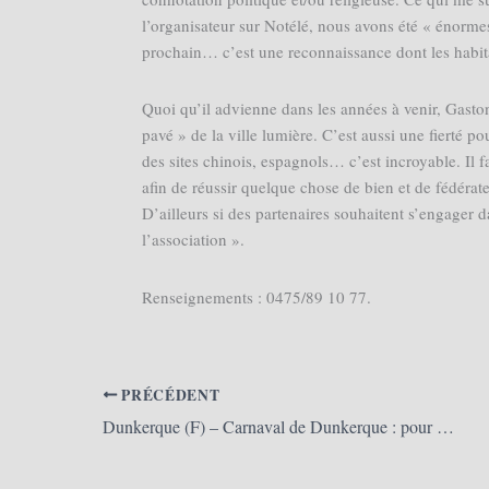
l’organisateur sur Notélé, nous avons été « énormes
prochain… c’est une reconnaissance dont les habitant
Quoi qu’il advienne dans les années à venir, Gaston
pavé » de la ville lumière. C’est aussi une fierté p
des sites chinois, espagnols… c’est incroyable. Il 
afin de réussir quelque chose de bien et de fédérat
D’ailleurs si des partenaires souhaitent s’engager d
l’association ».
Renseignements : 0475/89 10 77.
PRÉCÉDENT
Dunkerque (F) – Carnaval de Dunkerque : pour ne rien rater de la bande de Malo (La Voix du Nord)