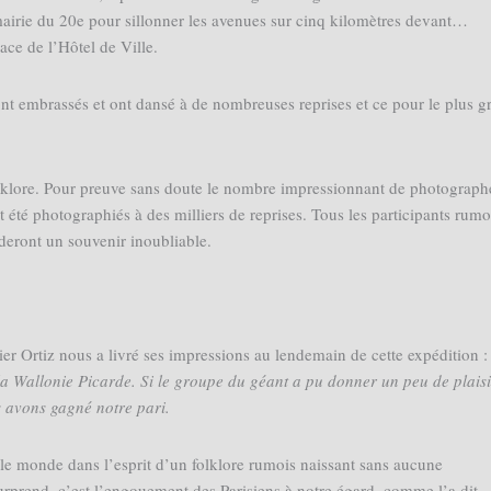
mairie du 20e pour sillonner les avenues sur cinq kilomètres devant…
ace de l’Hôtel de Ville.
ont embrassés et ont dansé à de nombreuses reprises et ce pour le plus g
olklore. Pour preuve sans doute le nombre impressionnant de photograph
 été photographiés à des milliers de reprises. Tous les participants rumoi
rderont un souvenir inoubliable.
er Ortiz nous a livré ses impressions au lendemain de cette expédition 
a Wallonie Picarde. Si le groupe du géant a pu donner un peu de plaisi
us avons gagné notre pari.
le monde dans l’esprit d’un folklore rumois naissant sans aucune
urprend, c’est l’engouement des Parisiens à notre égard, comme l’a dit