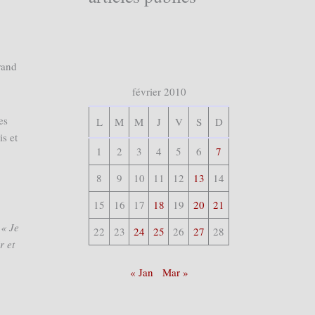
rand
février 2010
es
L
M
M
J
V
S
D
s et
1
2
3
4
5
6
7
8
9
10
11
12
13
14
15
16
17
18
19
20
21
:
« Je
22
23
24
25
26
27
28
r et
« Jan
Mar »