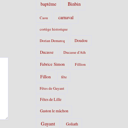
Binbin
baptême
carnaval
Caou
cortège historique
Doudou
Dorian Demarcq
Ducasse
Ducasse d'Ath
Fabrice Simon
Fillion
Fillon
fête
Fêtes de Gayant
Fêtes de Lille
Gaston le mâchon
Gayant
Goliath