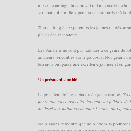
ouvert le cortège du carnaval qui a démarré de la 
«soixante-dix mille » personnes pour arriver à la pl
Tout au long de ce parcours les jeunes mariés se s
plaisir des spectateurs.
Les Parisiens ne sont pas habitués à ce genre de f
amateurs rencontrés sur le parcours. Nos géants ont
lessinois ont passé une excellente journée et en ga
Un président comblé
Le président de l’association du géant rumois, Xavi
pense que nous avons fait honneur au folklore de l
de fierté aux habitants de toute l’entité, alors, no
Nous avons démontré que nous étions là pour tout 
connotation politique et/ou religieuse. Ce qui me s