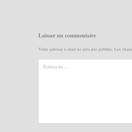
Laisser un commentaire
Votre adresse e-mail ne sera pas publiée.
Les champ
Écrivez
ici…